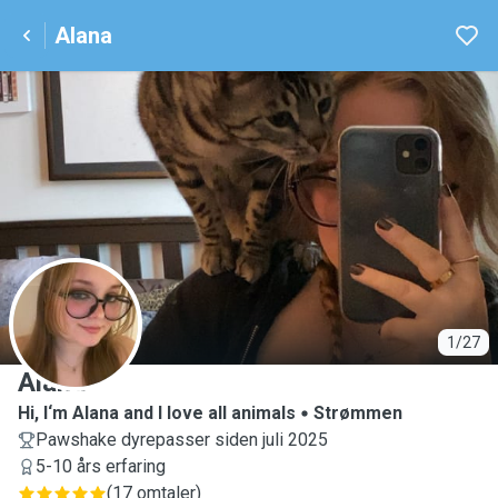
Alana
A
1/27
Alana
Hi, I‘m Alana and I love all animals
Strømmen
Pawshake dyrepasser siden juli 2025
5-10 års erfaring
(
17 omtaler
)