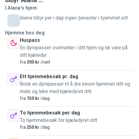
tilbyr Alana ...
away. I want to insure that any pet owner can feel like their
I Alana's hjem
pets are in safe hands while they are away. Pet owners
Alana tilbyr per i dag ingen tjenester i hjemmet sitt.
shouldn't need to feel unsafe with their pet sitter, they need
someone that is reliable and can handle pets of all kinds,
Hjemme hos deg
shapes, sizes, etc. No matter the size or type of animal,
Huspass
just know: I will bring the southern charm to taking care of
En dyrepasser overnatter i ditt hjem og tar vare på
your pet.
ditt kjæledyr
fra
300 kr
/natt
Ett hjemmebesøk pr. dag
Book en dyrepasser til å dra innom hjemmet ditt og
mate og leke med kjæledyret ditt.
fra
150 kr
/dag
To hjemmebesøk per dag
To hjemmebesøk for kjæledyret ditt
fra
250 kr
/dag