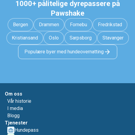
1000+ pålitelige dyrepassere på
Pawshake
Bergen
Drammen
Fornebu
Fredrikstad
Kristiansand
Oslo
Sarpsborg
Stavanger
Populære byer med hundeovernatting
Om oss
Vår historie
I media
Blogg
Tjenester
Hundepass