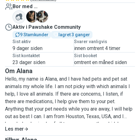
Bor med ...
D
W
Aktiv i Pawshake Community
9 Stamkunder
lagret 3 ganger
Sist aktiv
Svarer vanligvis
9 dager siden
innen omtrent 4 timer
Sist kontaktet
Sist booket
23 dager siden
omtrent en måned siden
Om Alana
Hello, my name is Alana, and I have had pets and pet sat
animals my whole life. I am not picky with which animals I
help, I love all animals. If there are concerns, I listen, if
there are medications, I help give them to your pet.
Anything that your pet needs while you are away, I will help
out as best I can. I am from Houston, Texas, USA, and I
have helped animals of all types, as a southern kid. I may
Les mer
be only 20 years old, but I have always had the work ethic
and drive to provide for animals while their owners are