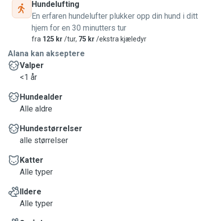
Hundelufting
En erfaren hundelufter plukker opp din hund i ditt
hjem for en 30 minutters tur
fra
125 kr
/tur,
75 kr
/ekstra kjæledyr
Alana kan akseptere
Valper
<1 år
Hundealder
Alle aldre
Hundestørrelser
alle størrelser
Katter
Alle typer
Ildere
Alle typer