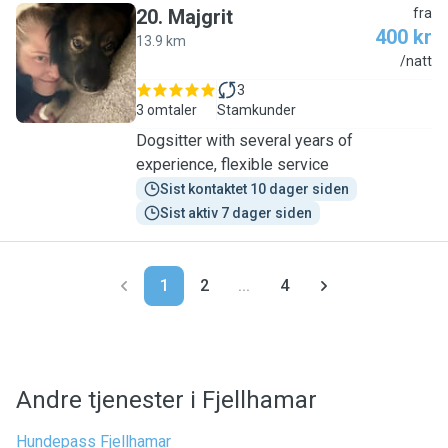
20
.
Majgrit
fra
400 kr
13.9 km
M
/natt
3
3 omtaler
Stamkunder
Dogsitter with several years of
experience, flexible service
Sist kontaktet 10 dager siden
Sist aktiv 7 dager siden
1
2
...
4
Andre tjenester i Fjellhamar
Hundepass Fjellhamar