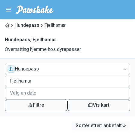
Hundepass
Fjellhamar
Hundepass
,
Fjellhamar
Overnatting hjemme hos dyrepasser
Hundepass
Filtre
Vis kart
Sortér etter
:
anbefalt