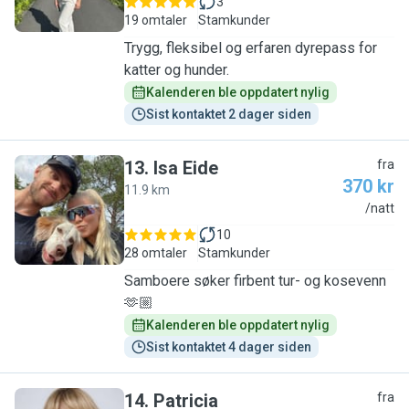
3
19 omtaler
Stamkunder
Trygg, fleksibel og erfaren dyrepass for
katter og hunder.
Kalenderen ble oppdatert nylig
Sist kontaktet 2 dager siden
13
.
Isa Eide
fra
370 kr
11.9 km
I
/natt
10
28 omtaler
Stamkunder
Samboere søker firbent tur- og kosevenn
🫶🏼
Kalenderen ble oppdatert nylig
Sist kontaktet 4 dager siden
14
.
Patricia
fra