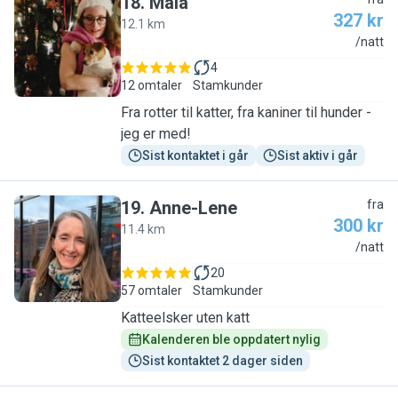
18
.
Maia
327 kr
12.1 km
M
/natt
4
12 omtaler
Stamkunder
Fra rotter til katter, fra kaniner til hunder -
jeg er med!
Sist kontaktet i går
Sist aktiv i går
19
.
Anne-Lene
fra
300 kr
11.4 km
A
/natt
20
57 omtaler
Stamkunder
Katteelsker uten katt
Kalenderen ble oppdatert nylig
Sist kontaktet 2 dager siden