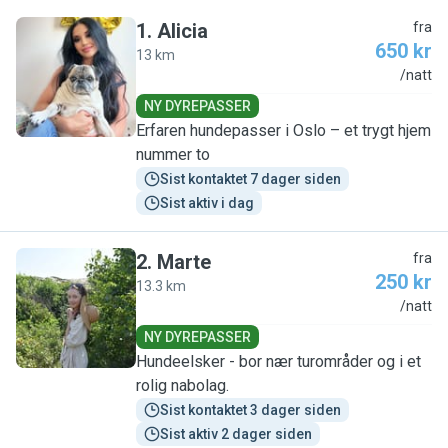
1
.
Alicia
fra
650 kr
13 km
A
/natt
NY DYREPASSER
Erfaren hundepasser i Oslo – et trygt hjem
nummer to
Sist kontaktet 7 dager siden
Sist aktiv i dag
2
.
Marte
fra
250 kr
13.3 km
M
/natt
NY DYREPASSER
Hundeelsker - bor nær turområder og i et
rolig nabolag.
Sist kontaktet 3 dager siden
Sist aktiv 2 dager siden