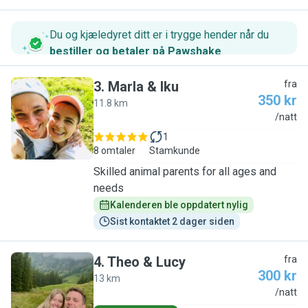
Du og kjæledyret ditt er i trygge hender når du
bestiller og betaler på Pawshake
.
3
.
Marla & Iku
fra
350 kr
11.8 km
M
/natt
1
8 omtaler
Stamkunde
Skilled animal parents for all ages and
needs
Kalenderen ble oppdatert nylig
Sist kontaktet 2 dager siden
4
.
Theo & Lucy
fra
300 kr
13 km
T
/natt