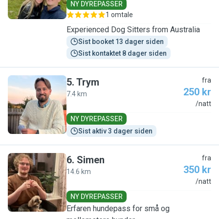
NY DYREPASSER
1 omtale
Experienced Dog Sitters from Australia
Sist booket 13 dager siden
Sist kontaktet 8 dager siden
5
.
Trym
fra
250 kr
7.4 km
T
/natt
NY DYREPASSER
Sist aktiv 3 dager siden
6
.
Simen
fra
350 kr
14.6 km
S
/natt
NY DYREPASSER
Erfaren hundepass for små og