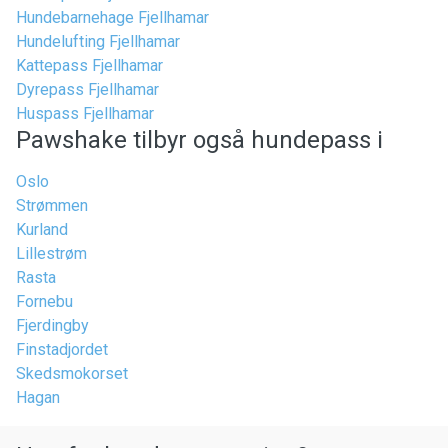
Hundebarnehage Fjellhamar
Hundelufting Fjellhamar
Kattepass Fjellhamar
Dyrepass Fjellhamar
Huspass Fjellhamar
Pawshake tilbyr også hundepass i
Oslo
Strømmen
Kurland
Lillestrøm
Rasta
Fornebu
Fjerdingby
Finstadjordet
Skedsmokorset
Hagan