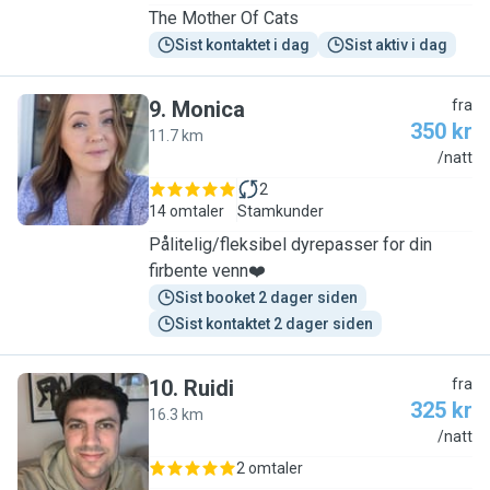
The Mother Of Cats
Sist kontaktet i dag
Sist aktiv i dag
9
.
Monica
fra
350 kr
11.7 km
M
/natt
2
14 omtaler
Stamkunder
Pålitelig/fleksibel dyrepasser for din
firbente venn❤️
Sist booket 2 dager siden
Sist kontaktet 2 dager siden
10
.
Ruidi
fra
325 kr
16.3 km
R
/natt
2 omtaler