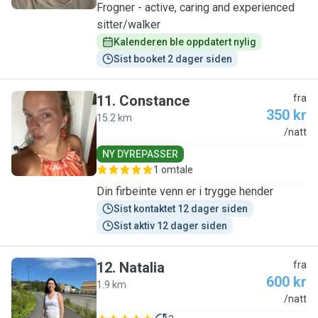
Frogner - active, caring and experienced
sitter/walker
Kalenderen ble oppdatert nylig
Sist booket 2 dager siden
11
.
Constance
fra
350 kr
15.2 km
C
/natt
NY DYREPASSER
1 omtale
Din firbeinte venn er i trygge hender
Sist kontaktet 12 dager siden
Sist aktiv 12 dager siden
12
.
Natalia
fra
600 kr
1.9 km
N
/natt