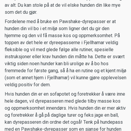
av alt: Du kan stole på at de vil elske hunden din like mye
som det du gjør.
Fordelene med å bruke en Pawshake-dyrepasser er at
hunden din vil bo i et miljø som ligner det du gir den
hjemme og den vil få masse kos og oppmerksomhet. På
toppen av det hele er dyreepasserne i Fjellhamar veldig
fleksible og vil med glede følge alle rutiner, spesielle
instruksjoner eller krav hunden din måtte ha. Dette er svært
viktig siden noen hunder kan bli urolige av å bo hos
fremmede for første gang, så å ha en rutine og et kjent miljø
(som et annet hjem i Fjellhamar) vil kunne gjøre opplevelsen
veldig positiv for dem.
Hvis hunden din er en sofapotet og foretrekker å være inne
hele dagen, vil dyrepasseren med glede tilby masse kos
og oppmerksomhet innendørs. Hvis hunden din er mer aktiv
og foretrekker å gå på daglige turer og feks jage en ball,
kan dyrepasseren din ordne det også! Tenk på hundepass
med en Pawshake-dyrepasser som en sjanse for hunden