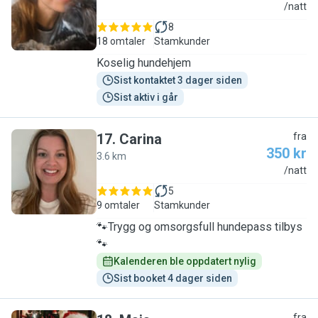
J
/natt
8
18 omtaler
Stamkunder
Koselig hundehjem
Sist kontaktet 3 dager siden
Sist aktiv i går
17
.
Carina
fra
350 kr
3.6 km
C
/natt
5
9 omtaler
Stamkunder
🐾Trygg og omsorgsfull hundepass tilbys
🐾
Kalenderen ble oppdatert nylig
Sist booket 4 dager siden
fra