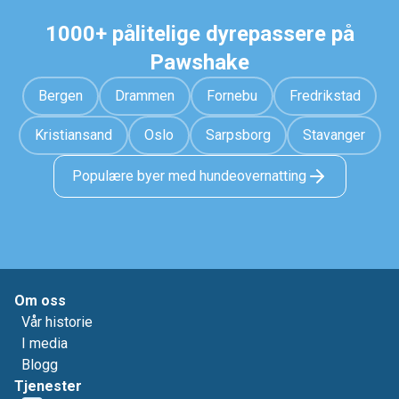
1000+ pålitelige dyrepassere på
Pawshake
Bergen
Drammen
Fornebu
Fredrikstad
Kristiansand
Oslo
Sarpsborg
Stavanger
Populære byer med hundeovernatting
Om oss
Vår historie
I media
Blogg
Tjenester