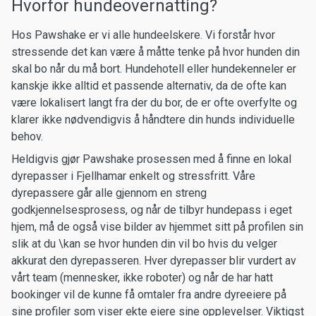
Hvorfor hundeovernatting?
Hos Pawshake er vi alle hundeelskere. Vi forstår hvor
stressende det kan være å måtte tenke på hvor hunden din
skal bo når du må bort. Hundehotell eller hundekenneler er
kanskje ikke alltid et passende alternativ, da de ofte kan
være lokalisert langt fra der du bor, de er ofte overfylte og
klarer ikke nødvendigvis å håndtere din hunds individuelle
behov.
Heldigvis gjør Pawshake prosessen med å finne en lokal
dyrepasser i Fjellhamar enkelt og stressfritt. Våre
dyrepassere går alle gjennom en streng
godkjennelsesprosess, og når de tilbyr hundepass i eget
hjem, må de også vise bilder av hjemmet sitt på profilen sin
slik at du \kan se hvor hunden din vil bo hvis du velger
akkurat den dyrepasseren. Hver dyrepasser blir vurdert av
vårt team (mennesker, ikke roboter) og når de har hatt
bookinger vil de kunne få omtaler fra andre dyreeiere på
sine profiler som viser ekte eiere sine opplevelser. Viktigst