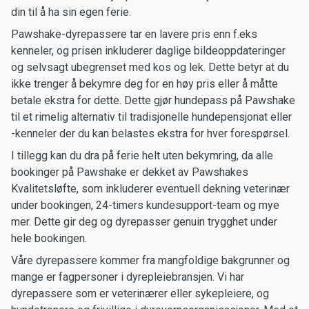
din til å ha sin egen ferie.
Pawshake-dyrepassere tar en lavere pris enn f.eks
kenneler, og prisen inkluderer daglige bildeoppdateringer
og selvsagt ubegrenset med kos og lek. Dette betyr at du
ikke trenger å bekymre deg for en høy pris eller å måtte
betale ekstra for dette. Dette gjør hundepass på Pawshake
til et rimelig alternativ til tradisjonelle hundepensjonat eller
-kenneler der du kan belastes ekstra for hver forespørsel.
I tillegg kan du dra på ferie helt uten bekymring, da alle
bookinger på Pawshake er dekket av Pawshakes
Kvalitetsløfte, som inkluderer eventuell dekning veterinær
under bookingen, 24-timers kundesupport-team og mye
mer. Dette gir deg og dyrepasser genuin trygghet under
hele bookingen.
Våre dyrepassere kommer fra mangfoldige bakgrunner og
mange er fagpersoner i dyrepleiebransjen. Vi har
dyrepassere som er veterinærer eller sykepleiere, og