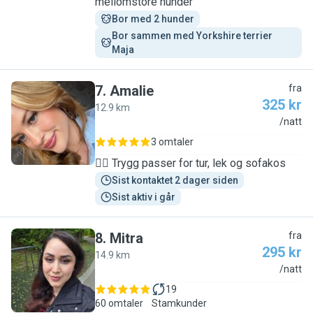
mellomstore hunder
Bor med 2 hunder
Bor sammen med Yorkshire terrier 
Maja
7
.
Amalie
fra
325 kr
12.9 km
A
/natt
3 omtaler
🐕‍🦺 Trygg passer for tur, lek og sofakos
Sist kontaktet 2 dager siden
Sist aktiv i går
8
.
Mitra
fra
295 kr
14.9 km
M
/natt
19
60 omtaler
Stamkunder