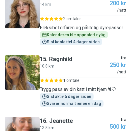
200 kr
14 km
P
/natt
2 omtaler
Fleksibel erfaren og pålitelig dyrepasser
Kalenderen ble oppdatert nylig
Sist kontaktet 4 dager siden
15
.
Ragnhild
fra
250 kr
10.8 km
R
/natt
1 omtale
Trygg pass av din katt i mitt hjem 🐈🤍
Sist aktiv 5 dager siden
Svarer normalt innen en dag
16
.
Jeanette
fra
500 kr
13.8 km