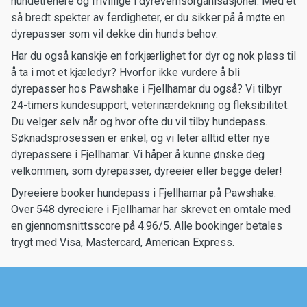
hundetrenere og frivillige i dyrevernsorganisasjoner. Med et
så bredt spekter av ferdigheter, er du sikker på å møte en
dyrepasser som vil dekke din hunds behov.
Har du også kanskje en forkjærlighet for dyr og nok plass til
å ta i mot et kjæledyr? Hvorfor ikke vurdere å bli
dyrepasser hos Pawshake i Fjellhamar du også? Vi tilbyr
24-timers kundesupport, veterinærdekning og fleksibilitet.
Du velger selv når og hvor ofte du vil tilby hundepass.
Søknadsprosessen er enkel, og vi leter alltid etter nye
dyrepassere i Fjellhamar. Vi håper å kunne ønske deg
velkommen, som dyrepasser, dyreeier eller begge deler!
Dyreeiere booker hundepass i Fjellhamar på Pawshake.
Over 548 dyreeiere i Fjellhamar har skrevet en omtale med
en gjennomsnittsscore på 4.96/5. Alle bookinger betales
trygt med Visa, Mastercard, American Express.