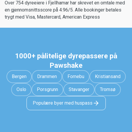
Over 754 dyreeiere i Fjellhamar har skrevet en omtale med
en gjennomsnittsscore på 4.96/5. Alle bookinger betales
trygt med Visa, Mastercard, American Express
1000+ pålitelige dyrepassere på
Pawshake
Bergen
Drammen
Fornebu
Kristiansand
Oslo
Porsgrunn
Stavanger
Tromsø
Populære byer med huspass