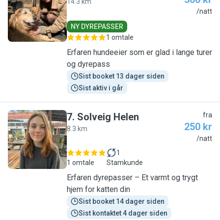
14.3 km
J
/natt
NY DYREPASSER
1 omtale
Erfaren hundeeier som er glad i lange turer
og dyrepass
Sist booket 13 dager siden
Sist aktiv i går
7
.
Solveig Helen
fra
250 kr
8.3 km
S
/natt
1
1 omtale
Stamkunde
Erfaren dyrepasser – Et varmt og trygt
hjem for katten din
Sist booket 14 dager siden
Sist kontaktet 4 dager siden