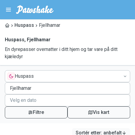
Huspass
Fjellhamar
Huspass
,
Fjellhamar
En dyrepasser overnatter i ditt hjem og tar vare på ditt
kjæledyr
Huspass
Filtre
Vis kart
Sortér etter
:
anbefalt