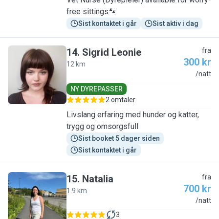
free sittings🐾
Sist kontaktet i går
Sist aktiv i dag
14
.
Sigrid Leonie
fra
300 kr
12 km
S
/natt
NY DYREPASSER
2 omtaler
Livslang erfaring med hunder og katter,
trygg og omsorgsfull
Sist booket 5 dager siden
Sist kontaktet i går
15
.
Natalia
fra
700 kr
1.9 km
N
/natt
3