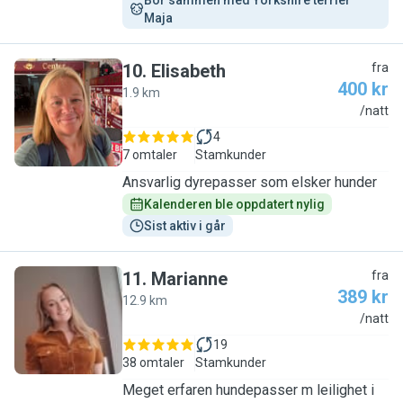
Bor sammen med Yorkshire terrier 
Maja
10
.
Elisabeth
fra
400 kr
1.9 km
E
/natt
4
7 omtaler
Stamkunder
Ansvarlig dyrepasser som elsker hunder
Kalenderen ble oppdatert nylig
Sist aktiv i går
11
.
Marianne
fra
389 kr
12.9 km
M
/natt
19
38 omtaler
Stamkunder
Meget erfaren hundepasser m leilighet i