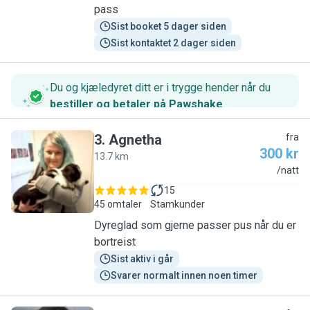
pass
Sist booket 5 dager siden
Sist kontaktet 2 dager siden
Du og kjæledyret ditt er i trygge hender når du
bestiller og betaler på Pawshake
.
3
.
Agnetha
fra
300 kr
13.7 km
A
/natt
15
45 omtaler
Stamkunder
Dyreglad som gjerne passer pus når du er
bortreist
Sist aktiv i går
Svarer normalt innen noen timer