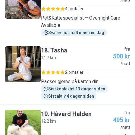
S
/natt
4 omtaler
Pet&Kattespesialist – Overnight Care
Available
Svarer normalt innen en dag
18
.
Tasha
fra
500 kr
14.7 km
T
/natt
2 omtaler
Passer gjerne på katten din
Sist kontaktet 13 dager siden
Sist aktiv 4 dager siden
19
.
Håvard Halden
fra
495 kr
12.2 km
H
/natt