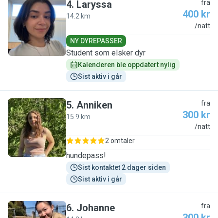
4
.
Laryssa
fra
400 kr
14.2 km
L
/natt
NY DYREPASSER
Student som elsker dyr
Kalenderen ble oppdatert nylig
Sist aktiv i går
5
.
Anniken
fra
300 kr
15.9 km
A
/natt
2 omtaler
hundepass!
Sist kontaktet 2 dager siden
Sist aktiv i går
6
.
Johanne
fra
300 kr