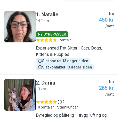
1
.
Natalie
fra
450 kr
14.1 km
N
/natt
NY DYREPASSER
1 omtale
Experienced Pet Sitter | Cats, Dogs,
Kittens & Puppies
Sist booket 13 dager siden
Sist kontaktet 13 dager siden
2
.
Dariia
fra
265 kr
13 km
D
/natt
2
10 omtaler
Stamkunder
Dyreglad og pålitelig – trygg lufting og