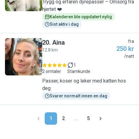
Trygg og erfaren dyrepasser – Omsorg fra
hjertet ❤️
Kalenderen ble oppdatert nylig
Sist aktiv i dag
20
.
Aina
fra
250 kr
12.8 km
A
/natt
1
2 omtaler
Stamkunde
Passer, koser og leker med katten hos
deg
Svarer normalt innen en dag
1
2
...
5