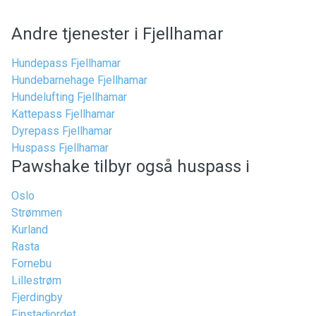
Andre tjenester i Fjellhamar
Hundepass Fjellhamar
Hundebarnehage Fjellhamar
Hundelufting Fjellhamar
Kattepass Fjellhamar
Dyrepass Fjellhamar
Huspass Fjellhamar
Pawshake tilbyr også huspass i
Oslo
Strømmen
Kurland
Rasta
Fornebu
Lillestrøm
Fjerdingby
Finstadjordet