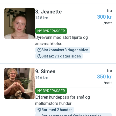
8
.
Jeanette
fra
300 kr
14.8 km
J
/natt
NY DYREPASSER
Dyrevenn med stort hjerte og
ansvarsfølelse
Sist kontaktet 3 dager siden
Sist aktiv 3 dager siden
9
.
Simen
fra
850 kr
14.6 km
S
/natt
NY DYREPASSER
Erfaren hundepass for små og
mellomstore hunder
Bor med 2 hunder