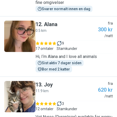
fine omgivelser
Svarer normalt innen en dag
12
.
Alana
fra
300 kr
0.5 km
A
/natt
9
17 omtaler
Stamkunder
Hi, I‘m Alana and I love all animals
Sist aktiv 7 dager siden
Bor med 2 katter
13
.
Joy
fra
620 kr
11.9 km
J
/natt
3
12 omtaler
Stamkunder
Vet Nurse (Dyrepleier) available for worry-