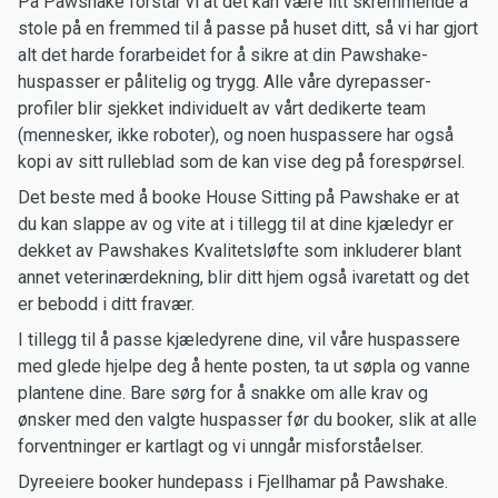
På Pawshake forstår vi at det kan være litt skremmende å
stole på en fremmed til å passe på huset ditt, så vi har gjort
alt det harde forarbeidet for å sikre at din Pawshake-
huspasser er pålitelig og trygg. Alle våre dyrepasser-
profiler blir sjekket individuelt av vårt dedikerte team
(mennesker, ikke roboter), og noen huspassere har også
kopi av sitt rulleblad som de kan vise deg på forespørsel.
Det beste med å booke House Sitting på Pawshake er at
du kan slappe av og vite at i tillegg til at dine kjæledyr er
dekket av Pawshakes Kvalitetsløfte som inkluderer blant
annet veterinærdekning, blir ditt hjem også ivaretatt og det
er bebodd i ditt fravær.
I tillegg til å passe kjæledyrene dine, vil våre huspassere
med glede hjelpe deg å hente posten, ta ut søpla og vanne
plantene dine. Bare sørg for å snakke om alle krav og
ønsker med den valgte huspasser før du booker, slik at alle
forventninger er kartlagt og vi unngår misforståelser.
Dyreeiere booker hundepass i Fjellhamar på Pawshake.