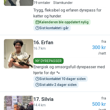
19 omtaler
Stamkunder
Trygg, fleksibel og erfaren dyrepass for
katter og hunder.
Kalenderen ble oppdatert nylig
Sist kontaktet i går
16
.
Erfan
fra
300 kr
16.7 km
E
/natt
NY DYREPASSER
Energisk og omsorgsfull dyrepasser med
hjerte for dyr 🐾
Sist kontaktet 10 dager siden
Sist aktiv 2 dager siden
17
.
Silvia
fra
500 kr
14.4 km