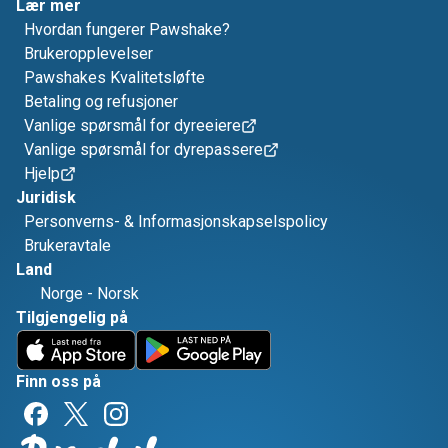
Lær mer
Hvordan fungerer Pawshake?
Brukeropplevelser
Pawshakes Kvalitetsløfte
Betaling og refusjoner
Vanlige spørsmål for dyreeiere
Vanlige spørsmål for dyrepassere
Hjelp
Juridisk
Personverns- & Informasjonskapselspolicy
Brukeravtale
Land
Norge
-
Norsk
Tilgjengelig på
Finn oss på