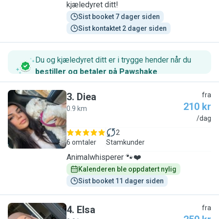
kjæledyret ditt!
Sist booket 7 dager siden
Sist kontaktet 2 dager siden
Du og kjæledyret ditt er i trygge hender når du
bestiller og betaler på Pawshake
.
3
.
Diea
fra
210 kr
0.9 km
D
/dag
2
6 omtaler
Stamkunder
Animalwhisperer 🐾❤️
Kalenderen ble oppdatert nylig
Sist booket 11 dager siden
4
.
Elsa
fra