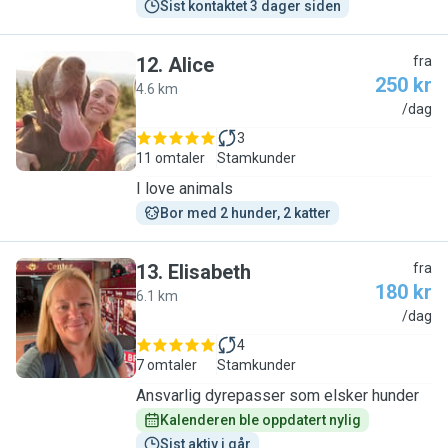
Sist kontaktet 3 dager siden
12
.
Alice
fra
250 kr
4.6 km
A
/dag
3
11 omtaler
Stamkunder
I love animals
Bor med 2 hunder, 2 katter
13
.
Elisabeth
fra
180 kr
6.1 km
E
/dag
4
7 omtaler
Stamkunder
Ansvarlig dyrepasser som elsker hunder
Kalenderen ble oppdatert nylig
Sist aktiv i går