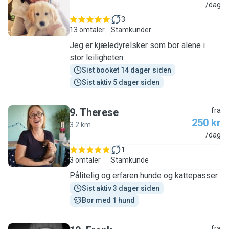
P
/dag
3
13 omtaler
Stamkunder
Jeg er kjæledyrelsker som bor alene i
stor leiligheten.
Sist booket 14 dager siden
Sist aktiv 5 dager siden
9
.
Therese
fra
250 kr
3.2 km
T
/dag
1
3 omtaler
Stamkunde
Pålitelig og erfaren hunde og kattepasser
Sist aktiv 3 dager siden
Bor med 1 hund
fra