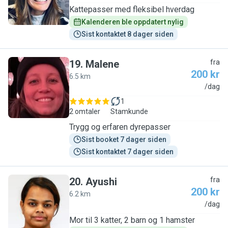
Kattepasser med fleksibel hverdag
Kalenderen ble oppdatert nylig
Sist kontaktet 8 dager siden
19
.
Malene
fra
200 kr
6.5 km
M
/dag
1
2 omtaler
Stamkunde
Trygg og erfaren dyrepasser
Sist booket 7 dager siden
Sist kontaktet 7 dager siden
20
.
Ayushi
fra
200 kr
6.2 km
A
/dag
Mor til 3 katter, 2 barn og 1 hamster