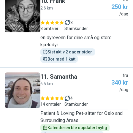
10
.
Frank
250 kr
2.6 km
F
/dag
3
8 omtaler
Stamkunder
en dyrevenn for dine små og store
kjæledyr
Sist aktiv 2 dager siden
Bor med 1 katt
11
.
Samantha
fra
340 kr
6.5 km
S
/dag
4
14 omtaler
Stamkunder
Patient & Loving Pet-sitter for Oslo and
Surrounding Areas
Kalenderen ble oppdatert nylig