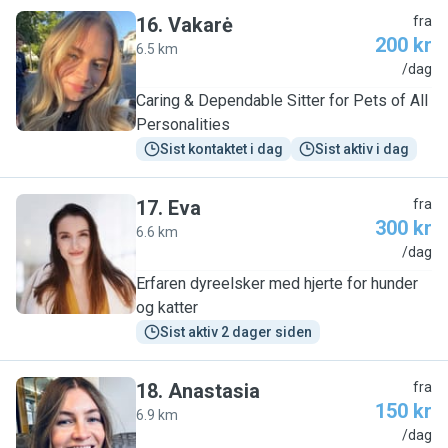
16
.
Vakarė
fra
200 kr
6.5 km
V
/dag
Caring & Dependable Sitter for Pets of All
Personalities
Sist kontaktet i dag
Sist aktiv i dag
17
.
Eva
fra
300 kr
6.6 km
E
/dag
Erfaren dyreelsker med hjerte for hunder
og katter
Sist aktiv 2 dager siden
18
.
Anastasia
fra
150 kr
6.9 km
A
/dag