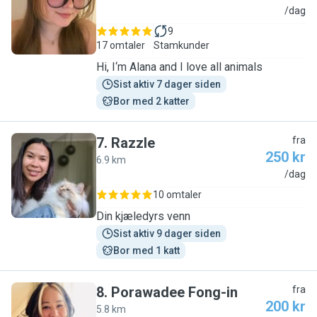
A
/dag
9
17 omtaler
Stamkunder
Hi, I‘m Alana and I love all animals
Sist aktiv 7 dager siden
Bor med 2 katter
7
.
Razzle
fra
250 kr
6.9 km
R
/dag
10 omtaler
Din kjæledyrs venn
Sist aktiv 9 dager siden
Bor med 1 katt
8
.
Porawadee Fong-in
fra
200 kr
5.8 km