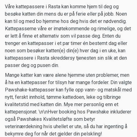
Våre kattepassere i Rasta kan komme hjem til deg og
besøke katten din mens du er på ferie eller på jobb. Noen
kan til og med bo hjemme hos deg hvis det er nødvendig.
Kattepasserne våre er imøtekommende og rimelige, og det
er lett å finne et alternativ som vil passe deg. Enten du
trenger en kattepasser i et par timer én bestemt dag eller
noen som besøker katten(e) din(e) hver dag i en uke, kan
kattepassere i Rasta skreddersy tjenesten sin slik at den
passer deg og pusen din.
Mange katter kan være alene hjemme uten problemer, men
å ha en kattepasser for tilsyn har mange fordeler. Din valgte
Pawshake-kattepasser kan fylle opp vann- og matskål med
nytt, ferskt innhold, tømme kattedoen, leke og tilbringe
kvalitetstid med katten din. Mye mer personlig enn et
kattepensjonat. \n\nHver booking hos Pawshake inkluderer
også Pawshakes Kvalitetsløfte som betyr
veterinærdekning hvis uhellet er ute, så du har ingenting å
bekymre deg for når det gjelder din pelskling!