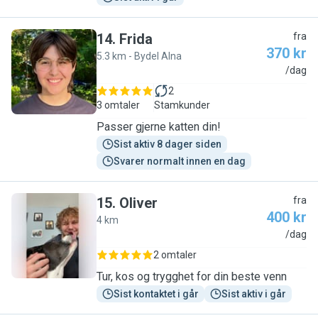
14
.
Frida
fra
370 kr
5.3 km - Bydel Alna
F
/dag
2
3 omtaler
Stamkunder
Passer gjerne katten din!
Sist aktiv 8 dager siden
Svarer normalt innen en dag
15
.
Oliver
fra
400 kr
4 km
O
/dag
2 omtaler
Tur, kos og trygghet for din beste venn
Sist kontaktet i går
Sist aktiv i går