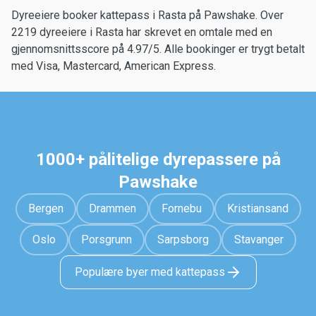
Dyreeiere booker kattepass i Rasta på Pawshake. Over
2219 dyreeiere i Rasta har skrevet en omtale med en
gjennomsnittsscore på 4.97/5. Alle bookinger er trygt betalt
med Visa, Mastercard, American Express.
1000+ pålitelige dyrepassere på
Pawshake
Bergen
Drammen
Fornebu
Kristiansand
Oslo
Porsgrunn
Sarpsborg
Stavanger
Populære byer med kattepass