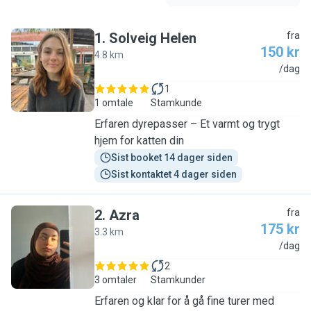
1
.
Solveig Helen
fra
150 kr
4.8 km
S
/dag
1
1 omtale
Stamkunde
Erfaren dyrepasser – Et varmt og trygt
hjem for katten din
Sist booket 14 dager siden
Sist kontaktet 4 dager siden
2
.
Azra
fra
175 kr
3.3 km
A
/dag
2
3 omtaler
Stamkunder
Erfaren og klar for å gå fine turer med