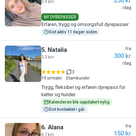
250 kr
0.9 km
E
/dag
NY DYREPASSER
Erfaren, trygg og omsorgsfull dyrepasser
Sist aktiv 11 dager siden
5
.
Natalia
fra
300 kr
3.3 km
N
/dag
3
19 omtaler
Stamkunder
Trygg, fleksibel og erfaren dyrepass for
katter og hunder.
Kalenderen ble oppdatert nylig
Sist kontaktet i går
6
.
Alana
fra
150 kr
4.7 km