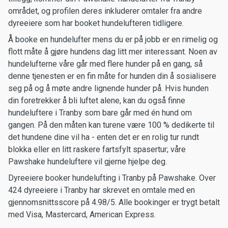
området, og profilen deres inkluderer omtaler fra andre
dyreeiere som har booket hundelufteren tidligere.
Å booke en hundelufter mens du er på jobb er en rimelig og
flott måte å gjøre hundens dag litt mer interessant. Noen av
hundelufterne våre går med flere hunder på en gang, så
denne tjenesten er en fin måte for hunden din å sosialisere
seg på og å møte andre lignende hunder på. Hvis hunden
din foretrekker å bli luftet alene, kan du også finne
hundeluftere i Tranby som bare går med én hund om
gangen. På den måten kan turene være 100 % dedikerte til
det hundene dine vil ha - enten det er en rolig tur rundt
blokka eller en litt raskere fartsfylt spasertur; våre
Pawshake hundeluftere vil gjerne hjelpe deg.
Dyreeiere booker hundelufting i Tranby på Pawshake. Over
424 dyreeiere i Tranby har skrevet en omtale med en
gjennomsnittsscore på 4.98/5. Alle bookinger er trygt betalt
med Visa, Mastercard, American Express.