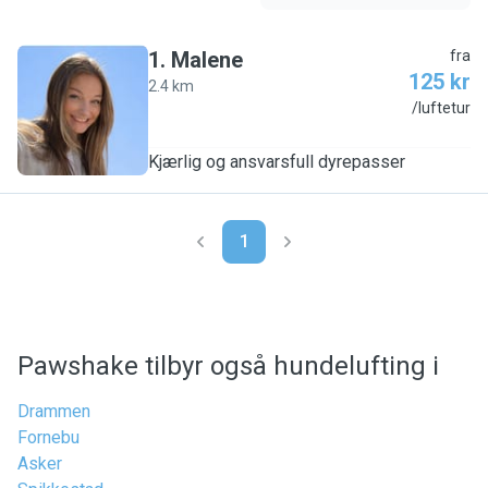
1
.
Malene
fra
125 kr
2.4 km
M
/luftetur
Kjærlig og ansvarsfull dyrepasser
1
Pawshake tilbyr også hundelufting i
Drammen
Fornebu
Asker