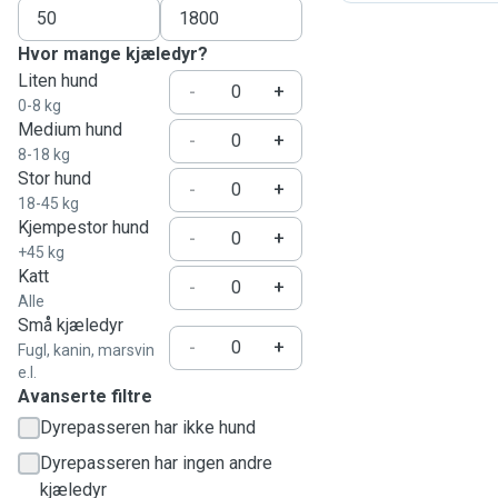
Hvor mange kjæledyr?
Liten hund
-
+
0-8 kg
Medium hund
-
+
8-18 kg
Stor hund
-
+
18-45 kg
Kjempestor hund
-
+
+45 kg
Katt
-
+
Alle
Små kjæledyr
-
+
Fugl, kanin, marsvin
e.l.
Avanserte filtre
Dyrepasseren har ikke hund
Dyrepasseren har ingen andre
kjæledyr