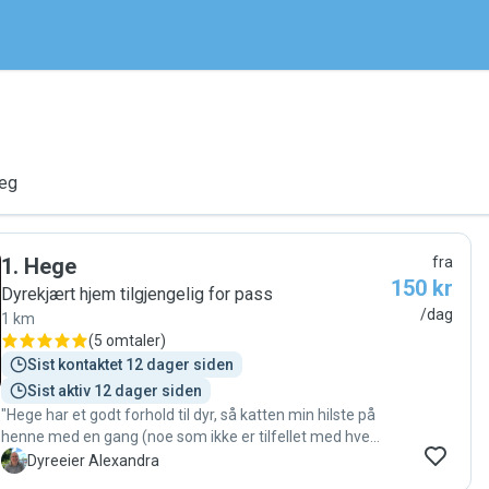
deg
1
.
Hege
fra
150 kr
Dyrekjært hjem tilgjengelig for pass
/dag
1 km
(
5 omtaler
)
Sist kontaktet 12 dager siden
Sist aktiv 12 dager siden
"Hege har et godt forhold til dyr, så katten min hilste på
henne med en gang (noe som ikke er tilfellet med hvem
som helst). Hun matet og sjekket katten punktlig, slik at
A
Dyreeier Alexandra
jeg visste at alt var i orden. Vi hadde en god og vennlig