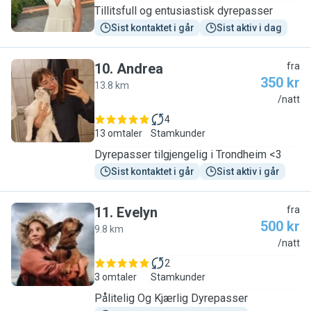
Tillitsfull og entusiastisk dyrepasser
Sist kontaktet i går
Sist aktiv i dag
10
.
Andrea
fra
350 kr
13.8 km
A
/natt
4
13 omtaler
Stamkunder
Dyrepasser tilgjengelig i Trondheim <3
Sist kontaktet i går
Sist aktiv i går
11
.
Evelyn
fra
500 kr
9.8 km
E
/natt
2
3 omtaler
Stamkunder
Pålitelig Og Kjærlig Dyrepasser