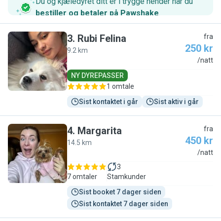
Du og kjæledyret ditt er i trygge hender når du
bestiller og betaler på Pawshake
.
3
.
Rubi Felina
fra
250 kr
9.2 km
R
/natt
NY DYREPASSER
1 omtale
Sist kontaktet i går
Sist aktiv i går
4
.
Margarita
fra
450 kr
14.5 km
M
/natt
3
7 omtaler
Stamkunder
Sist booket 7 dager siden
Sist kontaktet 7 dager siden