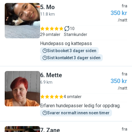
5
.
Mo
fra
350 kr
11.8 km
M
/natt
10
29 omtaler
Stamkunder
Hundepass og kattepass
Sist booket 3 dager siden
Sist kontaktet 3 dager siden
6
.
Mette
fra
350 kr
6.9 km
M
/natt
4 omtaler
Erfaren hundepasser ledig for oppdrag.
Svarer normalt innen noen timer
7
.
Zane
fra