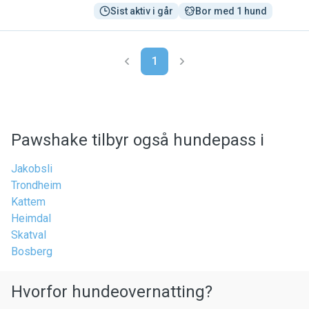
Sist aktiv i går
Bor med 1 hund
1
Pawshake tilbyr også hundepass i
Jakobsli
Trondheim
Kattem
Heimdal
Skatval
Bosberg
Hvorfor hundeovernatting?