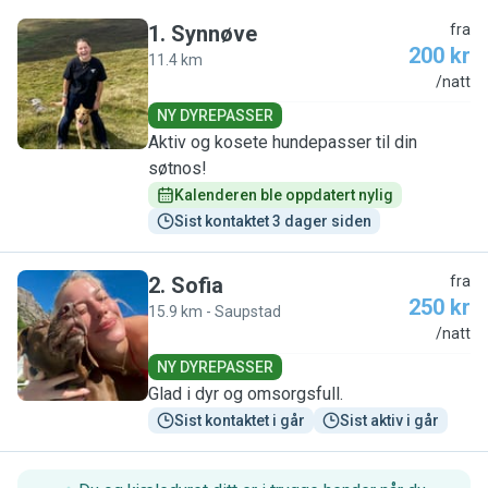
1
.
Synnøve
fra
200 kr
11.4 km
S
/natt
NY DYREPASSER
Aktiv og kosete hundepasser til din
søtnos!
Kalenderen ble oppdatert nylig
Sist kontaktet 3 dager siden
2
.
Sofia
fra
250 kr
15.9 km - Saupstad
S
/natt
NY DYREPASSER
Glad i dyr og omsorgsfull.
Sist kontaktet i går
Sist aktiv i går