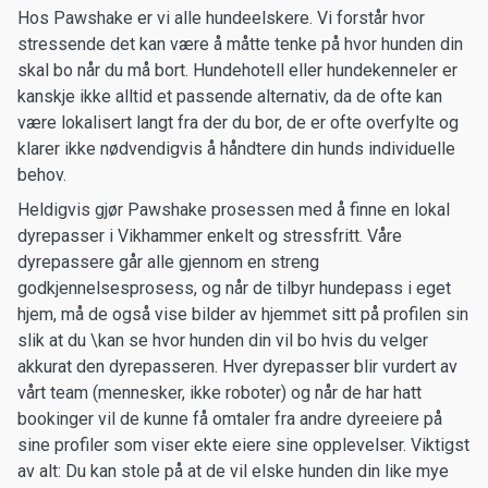
Hos Pawshake er vi alle hundeelskere. Vi forstår hvor
stressende det kan være å måtte tenke på hvor hunden din
skal bo når du må bort. Hundehotell eller hundekenneler er
kanskje ikke alltid et passende alternativ, da de ofte kan
være lokalisert langt fra der du bor, de er ofte overfylte og
klarer ikke nødvendigvis å håndtere din hunds individuelle
behov.
Heldigvis gjør Pawshake prosessen med å finne en lokal
dyrepasser i Vikhammer enkelt og stressfritt. Våre
dyrepassere går alle gjennom en streng
godkjennelsesprosess, og når de tilbyr hundepass i eget
hjem, må de også vise bilder av hjemmet sitt på profilen sin
slik at du \kan se hvor hunden din vil bo hvis du velger
akkurat den dyrepasseren. Hver dyrepasser blir vurdert av
vårt team (mennesker, ikke roboter) og når de har hatt
bookinger vil de kunne få omtaler fra andre dyreeiere på
sine profiler som viser ekte eiere sine opplevelser. Viktigst
av alt: Du kan stole på at de vil elske hunden din like mye