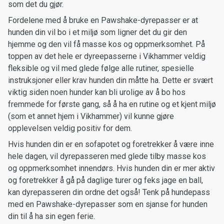
som det du gjør.
Fordelene med å bruke en Pawshake-dyrepasser er at
hunden din vil bo i et miljø som ligner det du gir den
hjemme og den vil få masse kos og oppmerksomhet. På
toppen av det hele er dyreepasserne i Vikhammer veldig
fleksible og vil med glede følge alle rutiner, spesielle
instruksjoner eller krav hunden din måtte ha. Dette er svært
viktig siden noen hunder kan bli urolige av å bo hos
fremmede for første gang, så å ha en rutine og et kjent miljø
(som et annet hjem i Vikhammer) vil kunne gjøre
opplevelsen veldig positiv for dem.
Hvis hunden din er en sofapotet og foretrekker å være inne
hele dagen, vil dyrepasseren med glede tilby masse kos
og oppmerksomhet innendørs. Hvis hunden din er mer aktiv
og foretrekker å gå på daglige turer og feks jage en ball,
kan dyrepasseren din ordne det også! Tenk på hundepass
med en Pawshake-dyrepasser som en sjanse for hunden
din til å ha sin egen ferie.