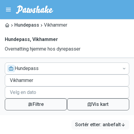
Hundepass
Vikhammer
Hundepass
,
Vikhammer
Overnatting hjemme hos dyrepasser
Hundepass
Filtre
Vis kart
Sortér etter
:
anbefalt