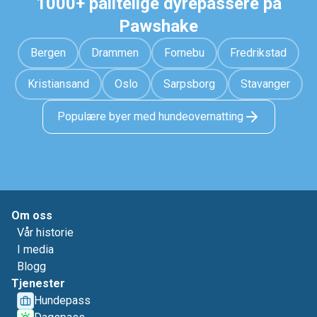
1000+ pålitelige dyrepassere på
Pawshake
Bergen
Drammen
Fornebu
Fredrikstad
Kristiansand
Oslo
Sarpsborg
Stavanger
Populære byer med hundeovernatting
Om oss
Vår historie
I media
Blogg
Tjenester
Hundepass