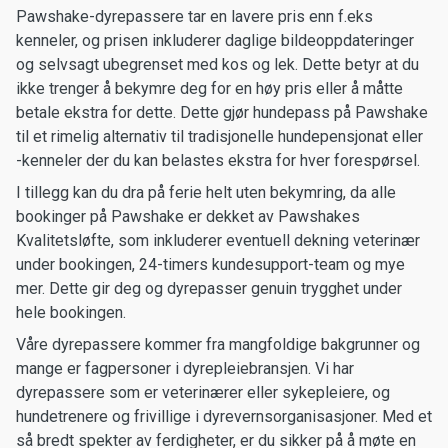
Pawshake-dyrepassere tar en lavere pris enn f.eks
kenneler, og prisen inkluderer daglige bildeoppdateringer
og selvsagt ubegrenset med kos og lek. Dette betyr at du
ikke trenger å bekymre deg for en høy pris eller å måtte
betale ekstra for dette. Dette gjør hundepass på Pawshake
til et rimelig alternativ til tradisjonelle hundepensjonat eller
-kenneler der du kan belastes ekstra for hver forespørsel.
I tillegg kan du dra på ferie helt uten bekymring, da alle
bookinger på Pawshake er dekket av Pawshakes
Kvalitetsløfte, som inkluderer eventuell dekning veterinær
under bookingen, 24-timers kundesupport-team og mye
mer. Dette gir deg og dyrepasser genuin trygghet under
hele bookingen.
Våre dyrepassere kommer fra mangfoldige bakgrunner og
mange er fagpersoner i dyrepleiebransjen. Vi har
dyrepassere som er veterinærer eller sykepleiere, og
hundetrenere og frivillige i dyrevernsorganisasjoner. Med et
så bredt spekter av ferdigheter, er du sikker på å møte en