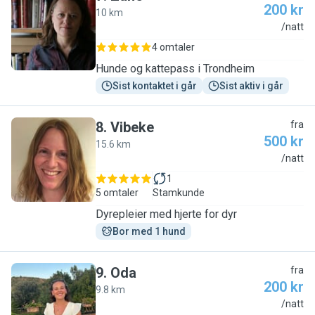
200 kr
10 km
Z
/natt
4 omtaler
Hunde og kattepass i Trondheim
Sist kontaktet i går
Sist aktiv i går
8
.
Vibeke
fra
500 kr
15.6 km
V
/natt
1
5 omtaler
Stamkunde
Dyrepleier med hjerte for dyr
Bor med 1 hund
9
.
Oda
fra
200 kr
9.8 km
O
/natt