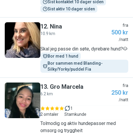
Sist kontaktet 10 dager siden
Sist aktiv 10 dager siden
12
.
Nina
fra
500 kr
10.9 km
N
/natt
Skal jeg passe din søte, dyrebare hund?🐶
Bor med 1 hund
Bor sammen med Blanding- 
Silky/Yorky/puddel Fia
13
.
Gro Marcela
fra
250 kr
6.2 km
G
/natt
1
2 omtaler
Stamkunde
Tolmodig og aktiv hundepasser med
omsorg og tryggheit