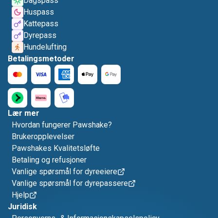
Dagspass
Huspass
Kattepass
Dyrepass
Hundelufting
Betalingsmetoder
Lær mer
Hvordan fungerer Pawshake?
Brukeropplevelser
Pawshakes Kvalitetsløfte
Betaling og refusjoner
Vanlige spørsmål for dyreeiere
Vanlige spørsmål for dyrepassere
Hjelp
Juridisk