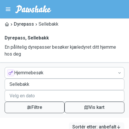
Dyrepass
Sellebakk
Dyrepass
,
Sellebakk
En pålitelig dyrepasser besøker kjæledyret ditt hjemme
hos deg
Hjemmebesøk
Filtre
Vis kart
Sortér etter
:
anbefalt