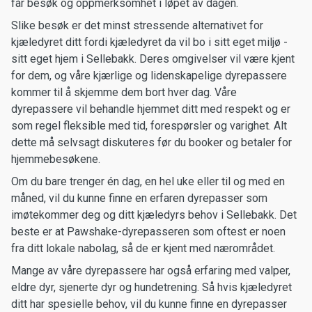
får besøk og oppmerksomhet i løpet av dagen.
Slike besøk er det minst stressende alternativet for
kjæledyret ditt fordi kjæledyret da vil bo i sitt eget miljø -
sitt eget hjem i Sellebakk. Deres omgivelser vil være kjent
for dem, og våre kjærlige og lidenskapelige dyrepassere
kommer til å skjemme dem bort hver dag. Våre
dyrepassere vil behandle hjemmet ditt med respekt og er
som regel fleksible med tid, forespørsler og varighet. Alt
dette må selvsagt diskuteres før du booker og betaler for
hjemmebesøkene.
Om du bare trenger én dag, en hel uke eller til og med en
måned, vil du kunne finne en erfaren dyrepasser som
imøtekommer deg og ditt kjæledyrs behov i Sellebakk. Det
beste er at Pawshake-dyrepasseren som oftest er noen
fra ditt lokale nabolag, så de er kjent med nærområdet.
Mange av våre dyrepassere har også erfaring med valper,
eldre dyr, sjenerte dyr og hundetrening. Så hvis kjæledyret
ditt har spesielle behov, vil du kunne finne en dyrepasser