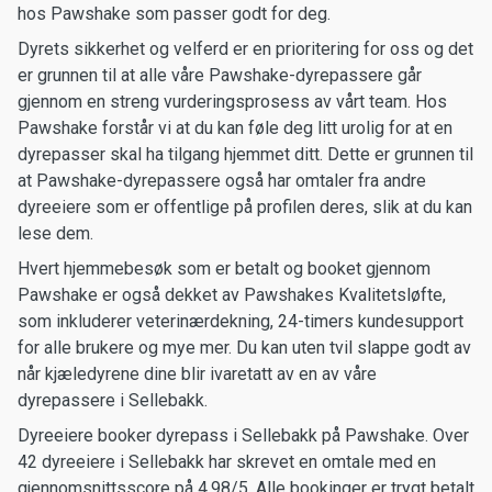
hos Pawshake som passer godt for deg.
Dyrets sikkerhet og velferd er en prioritering for oss og det
er grunnen til at alle våre Pawshake-dyrepassere går
gjennom en streng vurderingsprosess av vårt team. Hos
Pawshake forstår vi at du kan føle deg litt urolig for at en
dyrepasser skal ha tilgang hjemmet ditt. Dette er grunnen til
at Pawshake-dyrepassere også har omtaler fra andre
dyreeiere som er offentlige på profilen deres, slik at du kan
lese dem.
Hvert hjemmebesøk som er betalt og booket gjennom
Pawshake er også dekket av Pawshakes Kvalitetsløfte,
som inkluderer veterinærdekning, 24-timers kundesupport
for alle brukere og mye mer. Du kan uten tvil slappe godt av
når kjæledyrene dine blir ivaretatt av en av våre
dyrepassere i Sellebakk.
Dyreeiere booker dyrepass i Sellebakk på Pawshake. Over
42 dyreeiere i Sellebakk har skrevet en omtale med en
gjennomsnittsscore på 4.98/5. Alle bookinger er trygt betalt