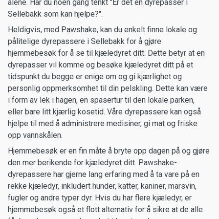
alene. Har du noen gang tenkt "Er det en dyrepasser i
Sellebakk som kan hjelpe?".
Heldigvis, med Pawshake, kan du enkelt finne lokale og
pålitelige dyrepassere i Sellebakk for å gjøre
hjemmebesøk for å se til kjæledyret ditt. Dette betyr at en
dyrepasser vil komme og besøke kjæledyret ditt på et
tidspunkt du begge er enige om og gi kjærlighet og
personlig oppmerksomhet til din pelskling. Dette kan være
i form av lek i hagen, en spasertur til den lokale parken,
eller bare litt kjærlig kosetid. Våre dyrepassere kan også
hjelpe til med å administrere medisiner, gi mat og friske
opp vannskålen.
Hjemmebesøk er en fin måte å bryte opp dagen på og gjøre
den mer berikende for kjæledyret ditt. Pawshake-
dyrepassere har gjerne lang erfaring med å ta vare på en
rekke kjæledyr, inkludert hunder, katter, kaniner, marsvin,
fugler og andre typer dyr. Hvis du har flere kjæledyr, er
hjemmebesøk også et flott alternativ for å sikre at de alle