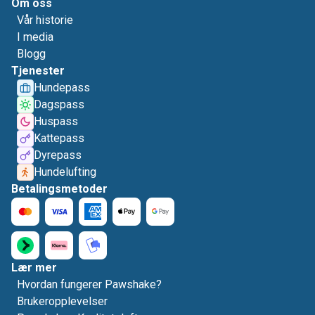
Om oss
Vår historie
I media
Blogg
Tjenester
Hundepass
Dagspass
Huspass
Kattepass
Dyrepass
Hundelufting
Betalingsmetoder
Lær mer
Hvordan fungerer Pawshake?
Brukeropplevelser