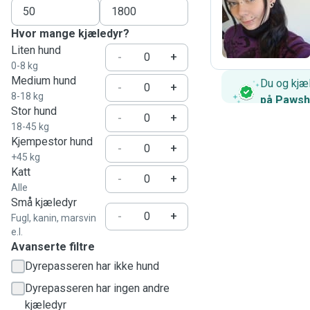
S
Hvor mange kjæledyr?
Liten hund
-
+
0-8 kg
Medium hund
Du og kjæl
-
+
8-18 kg
på Paws
Stor hund
-
+
18-45 kg
Kjempestor hund
-
+
+45 kg
Katt
-
+
Alle
Små kjæledyr
-
+
Fugl, kanin, marsvin
e.l.
Avanserte filtre
Dyrepasseren har ikke hund
Dyrepasseren har ingen andre
kjæledyr