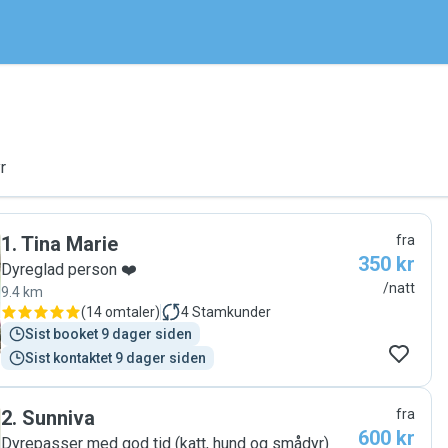
r
1
.
Tina Marie
fra
350 kr
Dyreglad person ❤️
/natt
9.4 km
(
14 omtaler
)
4
Stamkunder
Sist booket 9 dager siden
Sist kontaktet 9 dager siden
2
.
Sunniva
fra
600 kr
Dyrepasser med god tid (katt, hund og smådyr)