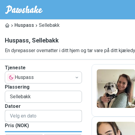
Huspass
Sellebakk
Huspass
,
Sellebakk
En dyrepasser overnatter i ditt hjem og tar vare på ditt kjæledy
Tjeneste
Huspass
T
Plassering
Datoer
Pris (NOK)