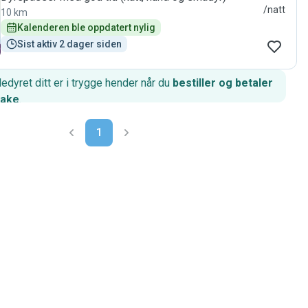
/natt
10 km
Kalenderen ble oppdatert nylig
Sist aktiv 2 dager siden
edyret ditt er i trygge hender når du
bestiller og betaler
hake
.
1