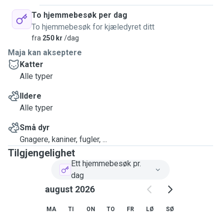
To hjemmebesøk per dag
To hjemmebesøk for kjæledyret ditt
fra
250 kr
/dag
Maja kan akseptere
Katter
Alle typer
Ildere
Alle typer
Små dyr
Gnagere, kaniner, fugler, ...
Tilgjengelighet
Ett hjemmebesøk pr.
dag
august 2026
MA
TI
ON
TO
FR
LØ
SØ