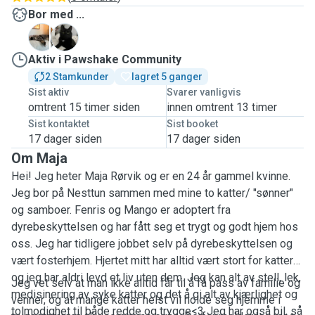
Bor med ...
F
M
Aktiv i Pawshake Community
2 Stamkunder
lagret 5 ganger
Sist aktiv
Svarer vanligvis
omtrent 15 timer siden
innen omtrent 13 timer
Sist kontaktet
Sist booket
17 dager siden
17 dager siden
Om Maja
Hei! Jeg heter Maja Rørvik og er en 24 år gammel kvinne.
Jeg bor på Nesttun sammen med mine to katter/ "sønner"
og samboer. Fenris og Mango er adoptert fra
dyrebeskyttelsen og har fått seg et trygt og godt hjem hos
oss. Jeg har tidligere jobbet selv på dyrebeskyttelsen og
vært fosterhjem. Hjertet mitt har alltid vært stort for katter
og jeg har aldri levd et liv uten dem. Jeg kan alt av stell, lek,
Jeg vet selv at man ikke alltid får til å få pass av familie og
medisinering av syke katter
og det å gi alt av kjærlighet og
venner, og at mange katter helst vil holde seg hjemme i
tolmodighet til både redde og trygge<3 Jeg har også bil, så