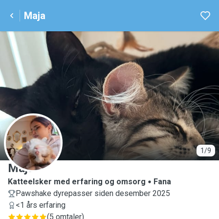
Maja
M
1/9
Maja
Katteelsker med erfaring og omsorg
Fana
Pawshake dyrepasser siden desember 2025
<1 års erfaring
(
5 omtaler
)