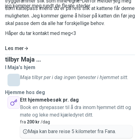
tryggerammer slik som mine egne. Derfor melder jeg meg
jeg kommer meg rundt de fleste steder.
som kattepass imens du er på reis slik at kattene får denne
muligheten.
Jeg kommer gjerne å hilser på katten din før jeg
skal passe dem da alle har forskjellige behov.
Håper du tar kontakt med meg<3
Les mer
tilbyr Maja ...
I Maja's hjem
Maja tilbyr per i dag ingen tjenester i hjemmet sitt.
Hjemme hos deg
Ett hjemmebesøk pr. dag
Book en dyrepasser til å dra innom hjemmet ditt og
mate og leke med kjæledyret ditt.
fra
200 kr
/dag
Maja kan bare reise 5 kilometer fra Fana.