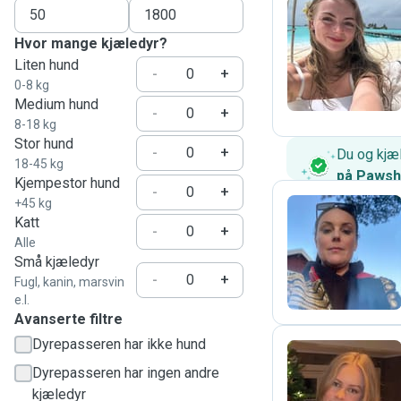
Hvor mange kjæledyr?
L
Liten hund
-
+
0-8 kg
Medium hund
-
+
8-18 kg
Stor hund
-
+
Du og kjæl
18-45 kg
på Paws
Kjempestor hund
-
+
+45 kg
Katt
-
+
Alle
L
Små kjæledyr
-
+
Fugl, kanin, marsvin
e.l.
Avanserte filtre
Dyrepasseren har ikke hund
Dyrepasseren har ingen andre
S
kjæledyr