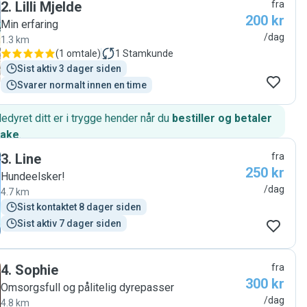
2
.
Lilli Mjelde
fra
200 kr
Min erfaring
/dag
1.3 km
(
1 omtale
)
1
Stamkunde
Sist aktiv 3 dager siden
Svarer normalt innen en time
edyret ditt er i trygge hender når du
bestiller og betaler
hake
.
3
.
Line
fra
250 kr
Hundeelsker!
/dag
4.7 km
Sist kontaktet 8 dager siden
Sist aktiv 7 dager siden
4
.
Sophie
fra
300 kr
Omsorgsfull og pålitelig dyrepasser
/dag
4.8 km