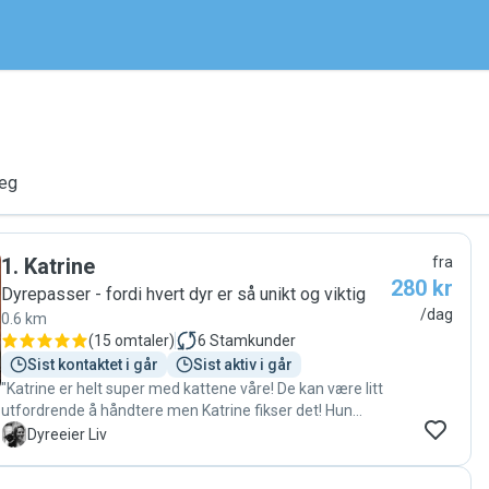
deg
1
.
Katrine
fra
280 kr
Dyrepasser - fordi hvert dyr er så unikt og viktig
/dag
0.6 km
(
15 omtaler
)
6
Stamkunder
Sist kontaktet i går
Sist aktiv i går
"Katrine er helt super med kattene våre! De kan være litt
utfordrende å håndtere men Katrine fikser det! Hun
sender videoer av hvordan de er og hvordan hun møter
L
Dyreeier Liv
dem og gir utfyllende dagsrapporter. Vi stoler 100% på
Katrine og håper hun kan passe kattene våre igjen🥰"