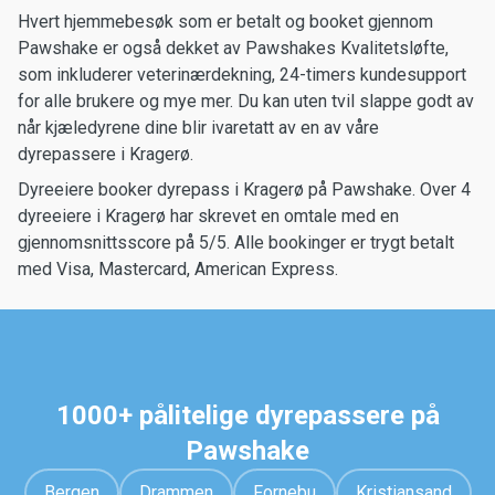
Hvert hjemmebesøk som er betalt og booket gjennom
Pawshake er også dekket av Pawshakes Kvalitetsløfte,
som inkluderer veterinærdekning, 24-timers kundesupport
for alle brukere og mye mer. Du kan uten tvil slappe godt av
når kjæledyrene dine blir ivaretatt av en av våre
dyrepassere i Kragerø.
Dyreeiere booker dyrepass i Kragerø på Pawshake. Over 4
dyreeiere i Kragerø har skrevet en omtale med en
gjennomsnittsscore på 5/5. Alle bookinger er trygt betalt
med Visa, Mastercard, American Express.
1000+ pålitelige dyrepassere på
Pawshake
Bergen
Drammen
Fornebu
Kristiansand