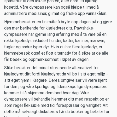
spasertur til den lokale parken, eller bare litt kjærlig
kosetid. Våre dyrepassere kan også hjelpe til med å
administrere medisiner, gi mat og friske opp vannskålen.
Hjemmebesøk er en fin måte å bryte opp dagen på og gjøre
den mer berikende for kjæledyret ditt. Pawshake-
dyrepassere har gjerne lang erfaring med å ta vare på en
rekke kjæledyr, inkludert hunder, katter, kaniner, marsvin,
fugler og andre typer dyr. Hvis du har flere kjæledyr, er
hjemmebesøk også et flott alternativ for å sikre at de alle
får besøk og oppmerksomhet i løpet av dagen.
Slike besøk er det minst stressende alternativet for
kjæledyret ditt fordi kjæledyret da vil bo i sitt eget miljø -
sitt eget hjem i Kragerø. Deres omgivelser vil være kjent
for dem, og våre kjærlige og lidenskapelige dyrepassere
kommer til å skjemme dem bort hver dag. Våre
dyrepassere vil behandle hjemmet ditt med respekt og er
som regel fleksible med tid, forespørsler og varighet. Alt
dette må selvsagt diskuteres før du booker og betaler for