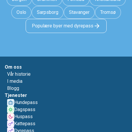
Oslo
Sarpsborg
Stavanger
Tromsø
Populære byer med dyrepass
Om oss
Vår historie
I media
Blogg
Tjenester
Hundepass
Dagspass
Huspass
Kattepass
Dyrepass