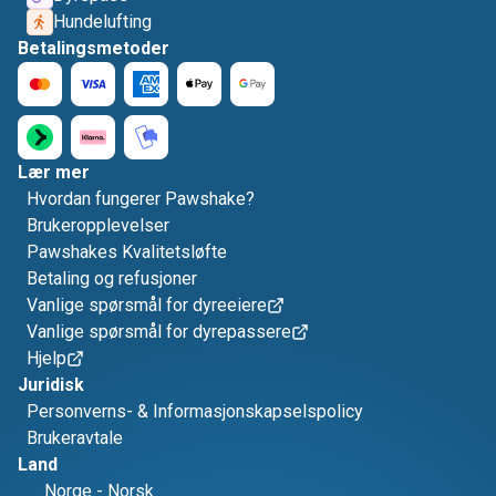
Hundelufting
Betalingsmetoder
Lær mer
Hvordan fungerer Pawshake?
Brukeropplevelser
Pawshakes Kvalitetsløfte
Betaling og refusjoner
Vanlige spørsmål for dyreeiere
Vanlige spørsmål for dyrepassere
Hjelp
Juridisk
Personverns- & Informasjonskapselspolicy
Brukeravtale
Land
Norge
-
Norsk