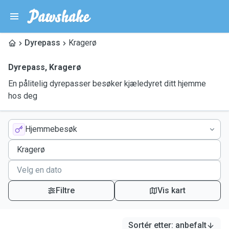
Dyrepass
Kragerø
Dyrepass
,
Kragerø
En pålitelig dyrepasser besøker kjæledyret ditt hjemme
hos deg
Hjemmebesøk
Filtre
Vis kart
Sortér etter
:
anbefalt