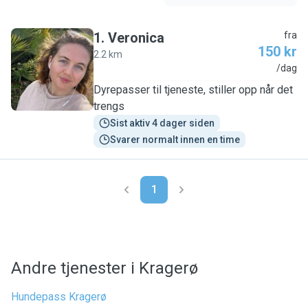
1
.
Veronica
fra
150 kr
2.2 km
V
/dag
Dyrepasser til tjeneste, stiller opp når det
trengs
Sist aktiv 4 dager siden
Svarer normalt innen en time
1
Andre tjenester i Kragerø
Hundepass Kragerø