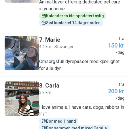
Animal lover offering dedicated pet care
in your home
Kalenderen ble oppdatert nylig
Sist kontaktet 14 dager siden
7
.
Marie
fra
150 kr
4.4 km - Stavanger
M
/dag
Omsorgsfull dyrepasser med kjærlighet
for alle dyr
8
.
Carla
fra
200 kr
3.8 km
C
/dag
I love animals. I have cats, dogs, rabbits in
🇵🇹
Bor med 1 hund
Bor sammen med mixed Camila 