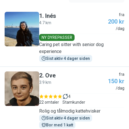
1
.
Inés
fra
200 kr
4.7 km
I
/dag
NY DYREPASSER
Caring pet sitter with senior dog
experience
Sist aktiv 4 dager siden
2
.
Ove
fra
150 kr
3.9 km
O
/dag
4
22 omtaler
Stamkunder
Rolig og tålmodig kattehvisker
Sist aktiv 4 dager siden
Bor med 1 katt