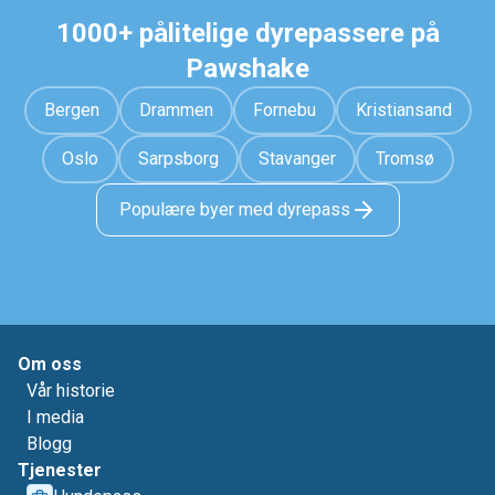
1000+ pålitelige dyrepassere på
Pawshake
Bergen
Drammen
Fornebu
Kristiansand
Oslo
Sarpsborg
Stavanger
Tromsø
Populære byer med dyrepass
Om oss
Vår historie
I media
Blogg
Tjenester