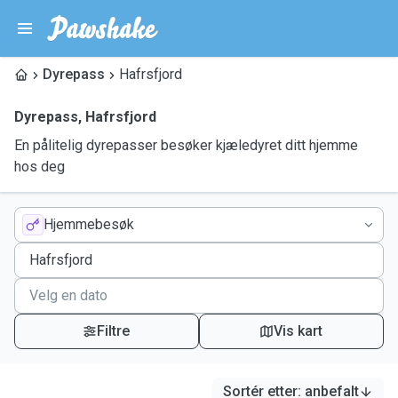
Dyrepass
Hafrsfjord
Dyrepass
,
Hafrsfjord
En pålitelig dyrepasser besøker kjæledyret ditt hjemme
hos deg
Hjemmebesøk
Filtre
Vis kart
Sortér etter
:
anbefalt