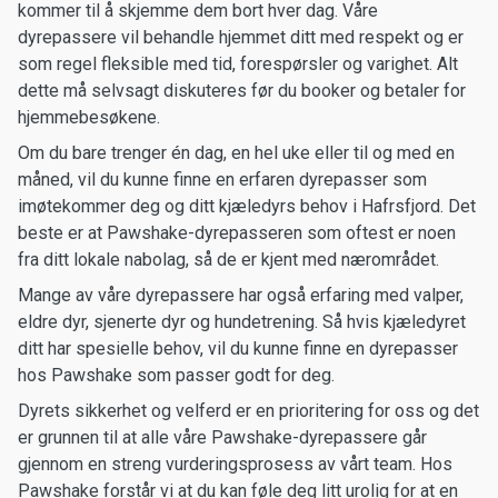
kommer til å skjemme dem bort hver dag. Våre
dyrepassere vil behandle hjemmet ditt med respekt og er
som regel fleksible med tid, forespørsler og varighet. Alt
dette må selvsagt diskuteres før du booker og betaler for
hjemmebesøkene.
Om du bare trenger én dag, en hel uke eller til og med en
måned, vil du kunne finne en erfaren dyrepasser som
imøtekommer deg og ditt kjæledyrs behov i Hafrsfjord. Det
beste er at Pawshake-dyrepasseren som oftest er noen
fra ditt lokale nabolag, så de er kjent med nærområdet.
Mange av våre dyrepassere har også erfaring med valper,
eldre dyr, sjenerte dyr og hundetrening. Så hvis kjæledyret
ditt har spesielle behov, vil du kunne finne en dyrepasser
hos Pawshake som passer godt for deg.
Dyrets sikkerhet og velferd er en prioritering for oss og det
er grunnen til at alle våre Pawshake-dyrepassere går
gjennom en streng vurderingsprosess av vårt team. Hos
Pawshake forstår vi at du kan føle deg litt urolig for at en