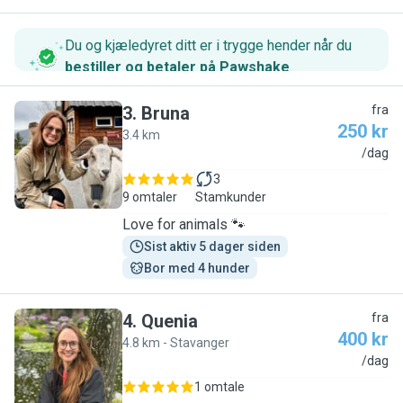
Du og kjæledyret ditt er i trygge hender når du
bestiller og betaler på Pawshake
.
3
.
Bruna
fra
250 kr
3.4 km
B
/dag
3
9 omtaler
Stamkunder
Love for animals 🐾
Sist aktiv 5 dager siden
Bor med 4 hunder
4
.
Quenia
fra
400 kr
4.8 km - Stavanger
Q
/dag
1 omtale