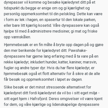
dyrepasser vil komme og besøke kjæledyret ditt på et
tidspunkt du begge er enige om og gi kjærlighet og
personlig oppmerksomhet til din pelskling. Dette kan være
i form av lek i hagen, en spasertur til den lokale parken,
eller bare litt kjærlig kosetid. Våre dyrepassere kan også
hjelpe til med å administrere medisiner, gi mat og friske
opp vannskålen.
Hjemmebesøk er en fin måte å bryte opp dagen på og gjøre
den mer berikende for kjæledyret ditt. Pawshake-
dyrepassere har gjerne lang erfaring med å ta vare på en
rekke kjæledyr, inkludert hunder, katter, kaniner, marsvin,
fugler og andre typer dyr. Hvis du har flere kjæledyr, er
hjemmebesøk også et flott alternativ for å sikre at de alle
får besøk og oppmerksomhet i løpet av dagen.
Slike besøk er det minst stressende alternativet for
kjæledyret ditt fordi kjæledyret da vil bo i sitt eget miljø -
sitt eget hjem i Hafrsfjord. Deres omgivelser vil være kjent
for dem, og våre kjærlige og lidenskapelige dyrepassere