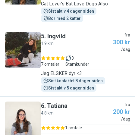
Cat Lover’s But Love Dogs Also
Sist aktiv 4 dager siden
Bor med 2 katter
5
.
Ingvild
fra
300 kr
1.9 km
I
/dag
3
7 omtaler
Stamkunder
Jeg ELSKER dyr <3
Sist kontaktet 8 dager siden
Sist aktiv 5 dager siden
6
.
Tatiana
fra
200 kr
4.8 km
T
/dag
1 omtale