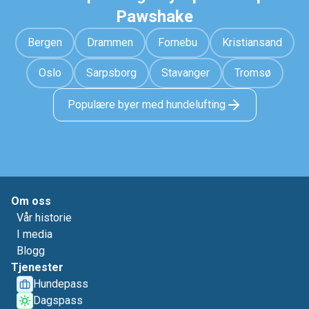
Pawshake
Bergen
Drammen
Fornebu
Kristiansand
Oslo
Sarpsborg
Stavanger
Tromsø
Populære byer med hundelufting
Om oss
Vår historie
I media
Blogg
Tjenester
Hundepass
Dagspass