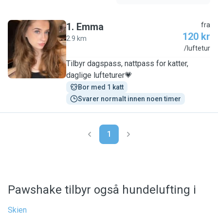
1
.
Emma
fra
120 kr
2.9 km
E
/luftetur
Tilbyr dagspass, nattpass for katter,
daglige lufteturer💗
Bor med 1 katt
Svarer normalt innen noen timer
1
Pawshake tilbyr også hundelufting i
Skien