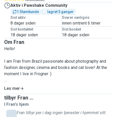
Aktiv i Pawshake Community
1 Stamkunde
lagret 5 ganger
Sist aktiv
Svarer vanligvis
8 dager siden
innen omtrent 6 timer
Sist kontaktet
Sist booket
18 dager siden
18 dager siden
Om Fran
Hello!
I am Fran from Brazil passionate about photography and
fashion designer, cinema and books and cat lover! At the
moment I live in Frogner :)
I have been living in Oslo for three years and months. In the
Les mer
last few years I have been taking care of cats and dogs.
tilbyr Fran ...
I Fran's hjem
In Brazil, since I was a child, I had cats and dogs and loved
them. I took abandoned dogs and cats to the institutions
Fran tilbyr per i dag ingen tjenester i hjemmet sitt.