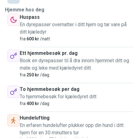
and NGOs to be cared for and adopted.
Hjemme hos deg
I am a responsible, punctual and committed person.
Huspass
I understand how important it is to trust someone to take
En dyrepasser overnatter i ditt hjem og tar vare på
care of your pet, so I strive to offer a careful service, with
ditt kjæledyr
constant communication and updates about your pet.
fra
600 kr
/natt
Offer pet sitting services and walks, ensuring that your
Ett hjemmebesøk pr. dag
feline/dog receives all the attention and affection it
Book en dyrepasser til å dra innom hjemmet ditt og
deserves.
mate og leke med kjæledyret ditt.
fra
250 kr
/dag
I await your message to take care of your pet
To hjemmebesøk per dag
To hjemmebesøk for kjæledyret ditt
fra
400 kr
/dag
Hundelufting
En erfaren hundelufter plukker opp din hund i ditt
hjem for en 30 minutters tur