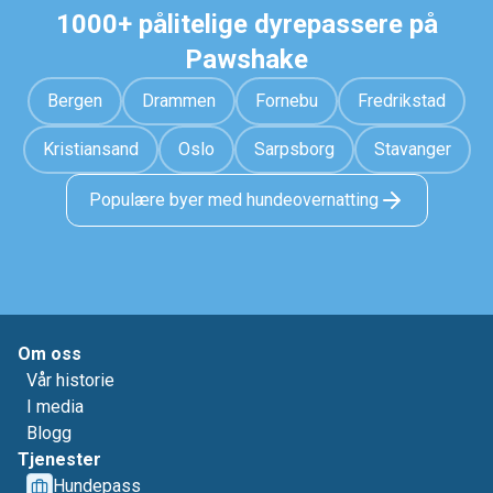
1000+ pålitelige dyrepassere på
Pawshake
Bergen
Drammen
Fornebu
Fredrikstad
Kristiansand
Oslo
Sarpsborg
Stavanger
Populære byer med hundeovernatting
Om oss
Vår historie
I media
Blogg
Tjenester
Hundepass