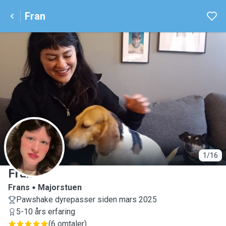
Fran
F
1/16
Fran
Frans
Majorstuen
Pawshake dyrepasser siden mars 2025
5-10 års erfaring
(
6 omtaler
)