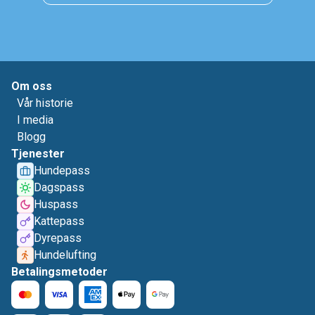
Om oss
Vår historie
I media
Blogg
Tjenester
Hundepass
Dagspass
Huspass
Kattepass
Dyrepass
Hundelufting
Betalingsmetoder