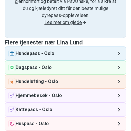
gjennomført og betalt via Pawshake, for å sikre at
du og kjæledyret ditt får den beste mulige
dyrepass-opplevelsen.
Les mer om glede
Flere tjenester nær Lina Lund
Hundepass
-
Oslo
Dagspass
-
Oslo
Hundelufting
-
Oslo
Hjemmebesøk
-
Oslo
Kattepass
-
Oslo
Huspass
-
Oslo