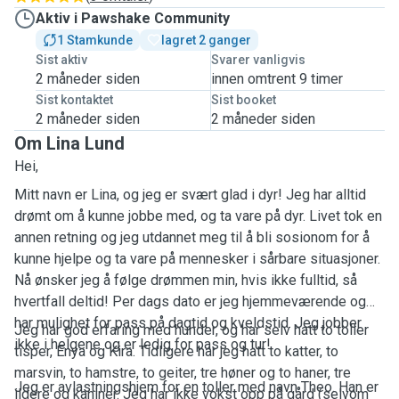
Aktiv i Pawshake Community
1 Stamkunde
lagret 2 ganger
Sist aktiv
Svarer vanligvis
2 måneder siden
innen omtrent 9 timer
Sist kontaktet
Sist booket
2 måneder siden
2 måneder siden
Om Lina Lund
Hei,
Mitt navn er Lina, og jeg er svært glad i dyr! Jeg har alltid
drømt om å kunne jobbe med, og ta vare på dyr. Livet tok en
annen retning og jeg utdannet meg til å bli sosionom for å
kunne hjelpe og ta vare på mennesker i sårbare situasjoner.
Nå ønsker jeg å følge drømmen min, hvis ikke fulltid, så
hvertfall deltid! Per dags dato er jeg hjemmeværende og
har mulighet for pass på dagtid og kveldstid. Jeg jobber
Jeg har god erfaring med hunder, og har selv hatt to toller
ikke i helgene og er ledig for pass og tur!
tisper, Enya og Kira. Tidligere har jeg hatt to katter, to
marsvin, to hamstre, to geiter, tre høner og to haner, tre
Jeg er avlastningshjem for en toller med navn Theo. Han er
ildere og kaniner. Jeg har ikke vokst opp på gård (selvom