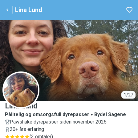
Lina Lund
L
1/27
Lina Lund
Pålitelig og omsorgsfull dyrepasser
Bydel Sagene
Pawshake dyrepasser siden november 2025
20+ års erfaring
(
3 omtaler
)