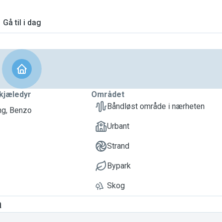
Gå til i dag
kjæledyr
Området
Båndløst område i nærheten
ng, Benzo
Urbant
Strand
Bypark
Skog
a