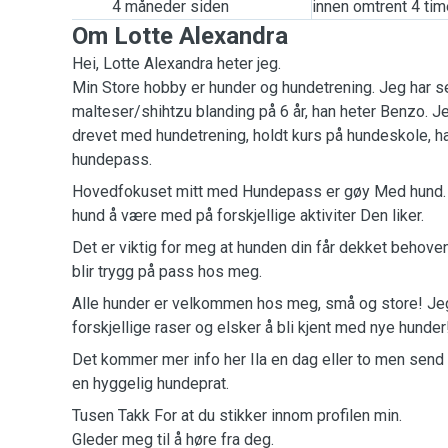
4 måneder siden
innen omtrent 4 tim
Om Lotte Alexandra
Hei, Lotte Alexandra heter jeg.
Min Store hobby er hunder og hundetrening. Jeg har se
malteser/shihtzu blanding på 6 år, han heter Benzo. J
drevet med hundetrening, holdt kurs på hundeskole, hat
hundepass.
Hovedfokuset mitt med Hundepass er gøy Med hund. J
hund å være med på forskjellige aktiviter Den liker.
Det er viktig for meg at hunden din får dekket behov
blir trygg på pass hos meg.
Alle hunder er velkommen hos meg, små og store! Jeg
forskjellige raser og elsker å bli kjent med nye hunde
Det kommer mer info her Ila en dag eller to men send
en hyggelig hundeprat.
Tusen Takk For at du stikker innom profilen min.
Gleder meg til å høre fra deg.