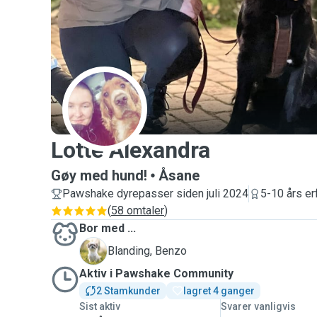
L
Lotte Alexandra
Gøy med hund!
Åsane
Pawshake dyrepasser siden juli 2024
5-10 års er
(
58 omtaler
)
Bor med ...
B
Blanding, Benzo
Aktiv i Pawshake Community
2 Stamkunder
lagret 4 ganger
Sist aktiv
Svarer vanligvis