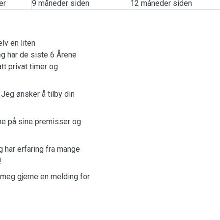
er
9 måneder siden
12 måneder siden
lv en liten
eg har de siste 6 Årene
t privat timer og
eg ønsker å tilby din
ene på sine premisser og
 har erfaring fra mange
r!
 meg gjerne en melding for