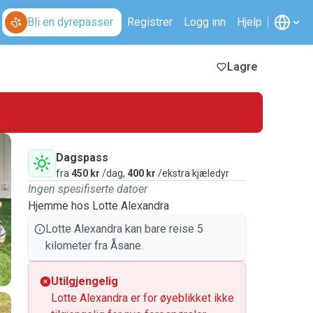
Bli en dyrepasser
Registrer
Logg inn
Hjelp
Lagre
Dagspass
fra
450 kr
/dag,
400 kr
/ekstra kjæledyr
Ingen spesifiserte datoer
Hjemme hos Lotte Alexandra
Lotte Alexandra kan bare reise 5
kilometer fra Åsane.
Utilgjengelig
Lotte Alexandra er for øyeblikket ikke