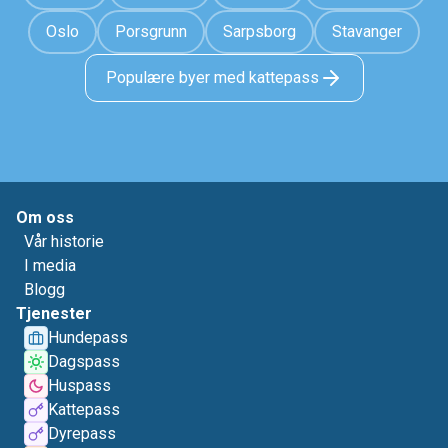
Oslo
Porsgrunn
Sarpsborg
Stavanger
Populære byer med kattepass
Om oss
Vår historie
I media
Blogg
Tjenester
Hundepass
Dagspass
Huspass
Kattepass
Dyrepass