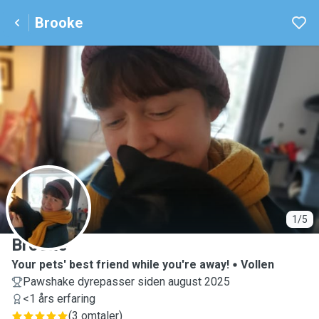
Brooke
B
1/5
Brooke
Your pets' best friend while you're away!
Vollen
Pawshake dyrepasser siden august 2025
<1 års erfaring
(
3 omtaler
)