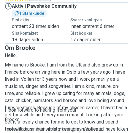
Aktiv i Pawshake Community
1 Stamkunde
Sist aktiv
Svarer vanligvis
omtrent 23 timer siden
innen omtrent 6 timer
Sist kontaktet
Sist booket
18 dager siden
17 dager siden
Om Brooke
Hello,
My name is Brooke, I am from the UK and also grew up in
France before arriving here in Oslo a few years ago. I have
lived in Vollen for 3 years now and I work primarily as a
musician, singer and songwriter. I am a kind, mature, on-
time, and reliable. I grew up caring for many animals, dogs,
cats, chicken, hamsters and horses and love being around
furry creatures. Because of my chosen career, I havn't had a
I look forward to hearing from you!
pet for a while and I very much miss it. Looking after your
Brooke
pet is a lovely chance for me to get to know and spend
time with an animal while offering my services. I have taken
*note: Radius - I am mostly avalable in Vollen to