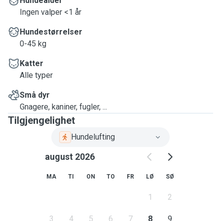
Hundealder
Ingen valper <1 år
Hundestørrelser
0-45 kg
Katter
Alle typer
Små dyr
Gnagere, kaniner, fugler, ...
Tilgjengelighet
Hundelufting
august 2026
MA
TI
ON
TO
FR
LØ
SØ
1
2
3
4
5
6
7
8
9