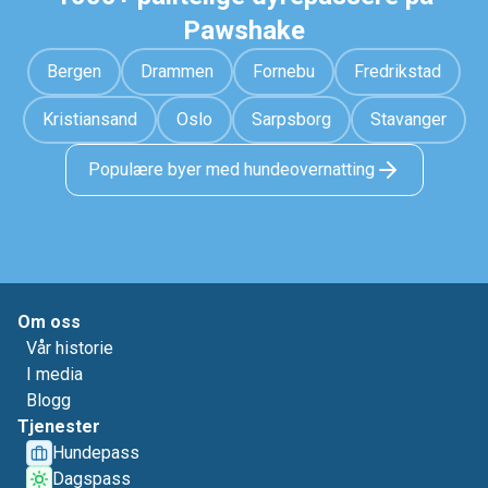
Pawshake
Bergen
Drammen
Fornebu
Fredrikstad
Kristiansand
Oslo
Sarpsborg
Stavanger
Populære byer med hundeovernatting
Om oss
Vår historie
I media
Blogg
Tjenester
Hundepass
Dagspass