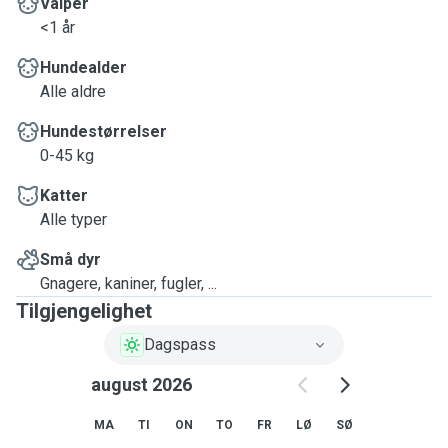
Valper
<1 år
Hundealder
Alle aldre
Hundestørrelser
0-45 kg
Katter
Alle typer
Små dyr
Gnagere, kaniner, fugler, ...
Tilgjengelighet
Dagspass
august 2026
MA
TI
ON
TO
FR
LØ
SØ