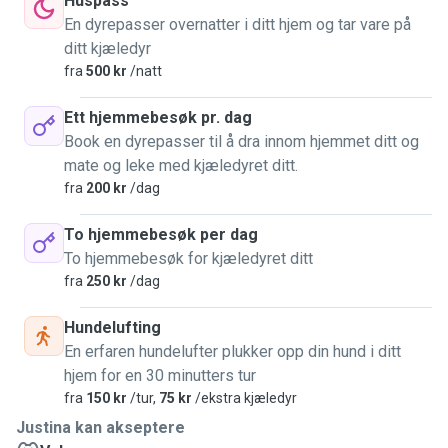
Huspass
En dyrepasser overnatter i ditt hjem og tar vare på
ditt kjæledyr
fra
500 kr
/natt
Ett hjemmebesøk pr. dag
Book en dyrepasser til å dra innom hjemmet ditt og
mate og leke med kjæledyret ditt.
fra
200 kr
/dag
To hjemmebesøk per dag
To hjemmebesøk for kjæledyret ditt
fra
250 kr
/dag
Hundelufting
En erfaren hundelufter plukker opp din hund i ditt
hjem for en 30 minutters tur
fra
150 kr
/tur,
75 kr
/ekstra kjæledyr
Justina kan akseptere