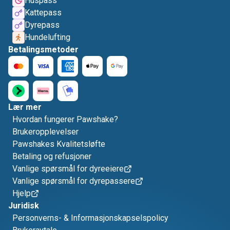
Huspass
Kattepass
Dyrepass
Hundelufting
Betalingsmetoder
Lær mer
Hvordan fungerer Pawshake?
Brukeropplevelser
Pawshakes Kvalitetsløfte
Betaling og refusjoner
Vanlige spørsmål for dyreeiere
Vanlige spørsmål for dyrepassere
Hjelp
Juridisk
Personverns- & Informasjonskapselspolicy