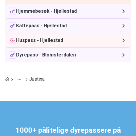
Hjemmebesøk
-
Hjellestad
Kattepass
-
Hjellestad
Huspass
-
Hjellestad
Dyrepass
-
Blomsterdalen
Justina
1000+ pålitelige dyrepassere på