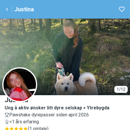
Justina
J
1/12
Justina
Ung å aktiv ønsker litt dyre selskap
Ytrebygda
Pawshake dyrepasser siden april 2026
<1 års erfaring
(
1 omtale
)