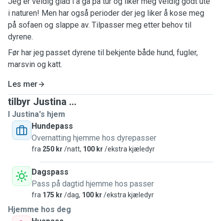
Jeg er veldig glad i å gå på tur og liker meg veldig godt ute
i naturen! Men har også perioder der jeg liker å kose meg
på sofaen og slappe av. Tilpasser meg etter behov til
dyrene.
Før har jeg passet dyrene til bekjente både hund, fugler,
marsvin og katt.
Les mer
tilbyr Justina ...
I Justina's hjem
Hundepass
Overnatting hjemme hos dyrepasser
fra
250 kr
/natt,
100 kr
/ekstra kjæledyr
Dagspass
Pass på dagtid hjemme hos passer
fra
175 kr
/dag,
100 kr
/ekstra kjæledyr
Hjemme hos deg