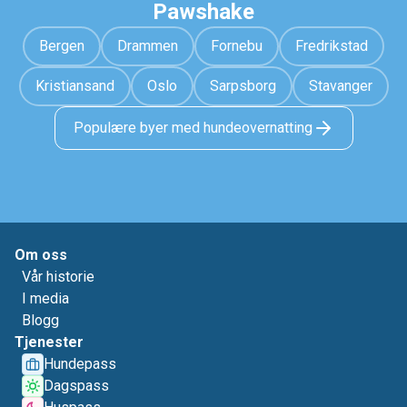
Pawshake
Bergen
Drammen
Fornebu
Fredrikstad
Kristiansand
Oslo
Sarpsborg
Stavanger
Populære byer med hundeovernatting
Om oss
Vår historie
I media
Blogg
Tjenester
Hundepass
Dagspass