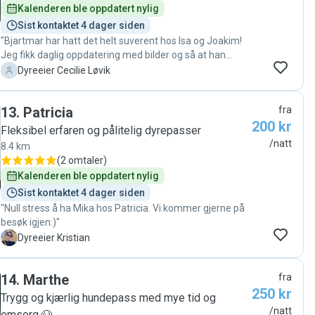
Kalenderen ble oppdatert nylig
Sist kontaktet 4 dager siden
"Bjartmar har hatt det helt suverent hos Isa og Joakim!
Jeg fikk daglig oppdatering med bilder og så at han
koste seg og var avslappet. De bor sentralt i byen, men
C
Dyreeier Cecilie Løvik
rett ved store parkanlegg, så det er godt tilrettelagt for
hundepass. Fra begynnelsen fikk jeg veldig raskt svar på
13
.
Patricia
fra
min henvendelse, hvilket var veldig beroligende for meg,
200 kr
da jeg trengte pass på kort varsel. Kan varmt anbefale
Fleksibel erfaren og pålitelig dyrepasser
Isa og Joakim!"
/natt
8.4 km
(
2 omtaler
)
Kalenderen ble oppdatert nylig
Sist kontaktet 4 dager siden
"Null stress å ha Mika hos Patricia. Vi kommer gjerne på
besøk igjen:)"
K
Dyreeier Kristian
14
.
Marthe
fra
250 kr
Trygg og kjærlig hundepass med mye tid og
/natt
omsorg 🐶