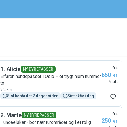
1
.
Alicia
fra
NY DYREPASSER
650 kr
Erfaren hundepasser i Oslo – et trygt hjem nummer
/natt
to
9.2 km
Sist kontaktet 7 dager siden
Sist aktiv i dag
2
.
Marte
fra
NY DYREPASSER
250 kr
Hundeelsker - bor nær turområder og i et rolig