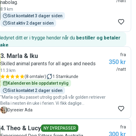
/natt
nabolag.
8.9 km
Sist kontaktet 3 dager siden
Sist aktiv 2 dager siden
edyret ditt er i trygge hender når du
bestiller og betaler
hake
.
3
.
Marla & Iku
fra
350 kr
Skilled animal parents for all ages and needs
/natt
11.3 km
(
8 omtaler
)
1
Stamkunde
Kalenderen ble oppdatert nylig
Sist kontaktet 2 dager siden
"Marla og Iku passet utrolig godt på vår golden retriever
Bella i nesten én uke i ferien. Vi fikk daglige
oppdateringer og bilder, som gjorde oss trygge på at hun
A
Dyreeier Ada
ble godt ivaretatt. Vi har ikke vært borte så lenge fra
Bella tidligere, men det gikk virkelig over all forventning,
4
.
Theo & Lucy
fra
takket være Marla og Iku❤️ De har vært genuint opptatt
NY DYREPASSER
300 kr
av å bli kjent med Bella og å tilrettelegge for at hun skal
Experienced Dog Sitters from Australia