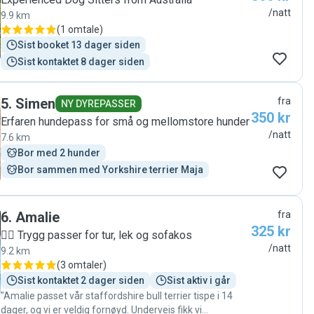
ha det bra. Bella ble inkludert som et fullverdig
/natt
9.9 km
familiemedlem hjemme hos dem, og slo seg raskt til ro.
(
1 omtale
)
De tok henne med på mange fine turer, bading og lek.
Sist booket 13 dager siden
Bella fikk også noen nye hundevenner som hun lekte
Sist kontaktet 8 dager siden
med i parken da hun bodde der😊 Vi anbefaler Marla og
Iku på det varmeste og kommer uten tvil til å benytte
dem som hundepassere igjen."
5
.
Simen
fra
NY DYREPASSER
350 kr
Erfaren hundepass for små og mellomstore hunder
/natt
7.6 km
Bor med 2 hunder
Bor sammen med Yorkshire terrier Maja
6
.
Amalie
fra
325 kr
🐕‍🦺 Trygg passer for tur, lek og sofakos
/natt
9.2 km
(
3 omtaler
)
Sist kontaktet 2 dager siden
Sist aktiv i går
"Amalie passet vår staffordshire bull terrier tispe i 14
dager, og vi er veldig fornøyd. Underveis fikk vi