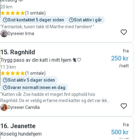
20 km
(
1 omtale
)
Sist kontaktet 5 dager siden
Sist aktiv i går
"Fantastisk, tusen takk til Marthe med familien! "
I
Dyreeier Irma
15
.
Ragnhild
fra
250 kr
Trygg pass av din katt i mitt hjem 🐈🤍
/natt
11.3 km
(
1 omtale
)
Sist aktiv 5 dager siden
Svarer normalt innen en dag
"Katten vår Zoe hadde et meget fint opphold hos
Ragnhild. De er veldig erfarne med katter og det var ikke
noe problem at katten måtte ha medisiner daglig selv
C
Dyreeier Camilla
om det måtte gis med tvang. De håndterte dette
kjempebra og jeg fikk daglig bilder og oppdateringer. Zoe
16
.
Jeanette
fra
fikk sove i sengen og på sofaen og fikk masse kos 😻Jeg
500 kr
bruker dem veldig gjerne igjen og gir dem min beste
Koselig hundehjem
anbefaling som kattepassere 🤩"