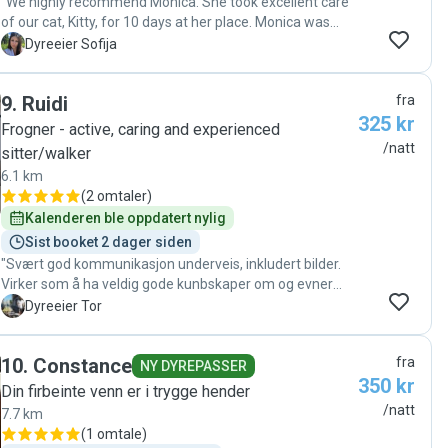
"We highly recommend Monica. She took excellent care
of our cat, Kitty, for 10 days at her place. Monica was
attentive, reliable, and kept us updated throughout. Kitty
S
Dyreeier Sofija
came back happy and well looked after."
9
.
Ruidi
fra
325 kr
Frogner - active, caring and experienced
/natt
sitter/walker
6.1 km
(
2 omtaler
)
Kalenderen ble oppdatert nylig
Sist booket 2 dager siden
"Svært god kommunikasjon underveis, inkludert bilder.
Virker som å ha veldig gode kunbskaper om og evner
med hund. Anbefales."
T
Dyreeier Tor
10
.
Constance
fra
NY DYREPASSER
350 kr
Din firbeinte venn er i trygge hender
/natt
7.7 km
(
1 omtale
)