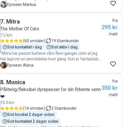
oppdateringer, bilder og videoen. "
M
Dyreeier Markus
7
.
Mitra
fra
295 kr
The Mother Of Cats
/natt
7.2 km
(
60 omtaler
)
19
Stamkunder
Sist kontaktet i dag
Sist aktiv i dag
"Mitra har passet kattene våre flere ganger, uten at jeg
har lagt inn en anmeldelse hver gang. Hun er fantastisk
med kattene! Det er som de har vært på spa etter en
A
Dyreeier Alena
helg hos Mitra 😊 Kommunikasjon fungerer kjempefint,
og Mitra sender oss fine bilder og oppdateringer fra
8
.
Monica
fra
pusene. "
350 kr
Pålitelig/fleksibel dyrepasser for din firbente venn
/natt
❤️
10.3 km
(
14 omtaler
)
2
Stamkunder
Sist booket 2 dager siden
Sist kontaktet 2 dager siden