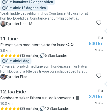
Sist kontaktet 12 dager siden
Sist aktiv 12 dager siden
"Leah hadde det veldig fint hos Constance, til tross for at
hun fikk løpetid da. Constance er punktlig og lett å
kommunisere med, jeg fikk også jevnlig oppdateringer.
L
Dyreeier Linda M.
Anbefales"
11
.
Line
fra
500 kr
Et trygt hjem med stort hjerte for hund 🐶💛
/natt
3.8 km
(
12 omtaler
)
5
Stamkunder
Sist aktiv i dag
"Vi var så fornøyd med Line som hundepasser for Frøya.
Hun fikk oss til å føle oss trygge og avslappet ved første
stund, både ved besøket i forkant og igjennom
E
Dyreeier Elise
kommunikasjonen når vi var borte! Vi kommer helt klart
til å bruke Line igjen hvis det blir nødvendig med
12
.
Isa Eide
fra
hundepass i fremtiden! "
370 kr
Samboere søker firbent tur- og kosevenn🫶🏼
/natt
10.3 km
(
28 omtaler
)
10
Stamkunder