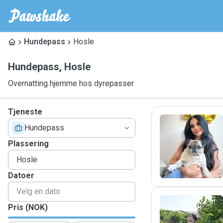
Hundepass
Hosle
Hundepass
,
Hosle
Overnatting hjemme hos dyrepasser
Tjeneste
Hundepass
A
Plassering
Datoer
Pris (NOK)