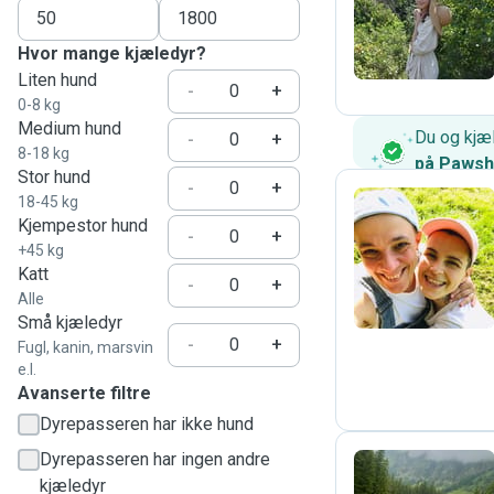
M
Hvor mange kjæledyr?
Liten hund
-
+
0-8 kg
Medium hund
Du og kjæl
-
+
8-18 kg
på Paws
Stor hund
-
+
18-45 kg
Kjempestor hund
-
+
M
+45 kg
Katt
-
+
Alle
Små kjæledyr
-
+
Fugl, kanin, marsvin
e.l.
Avanserte filtre
Dyrepasseren har ikke hund
Dyrepasseren har ingen andre
kjæledyr