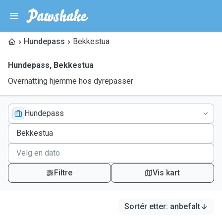
Hundepass
Bekkestua
Hundepass
,
Bekkestua
Overnatting hjemme hos dyrepasser
Hundepass
Filtre
Vis kart
Sortér etter
:
anbefalt