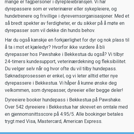
mange er fagpersoner i dyrepleiebransjen. Vi har
dyrepassere som er veterinærer eller sykepleiere, og
hundetrenere og frivillige i dyrevernsorganisasjoner. Med et
så bredt spekter av ferdigheter, er du sikker på å møte en
dyrepasser som vil dekke din hunds behov.
Har du også kanskje en forkjærlighet for dyr og nok plass til
å ta i mot et kjæledyr? Hvorfor ikke vurdere å bli
dyrepasser hos Pawshake i Bekkestua du også? Vi tilbyr
24-timers kundesupport, veterinærdekning og fleksibilitet.
Du velger selv når og hvor ofte du vil tilby hundepass.
Søknadsprosessen er enkel, og vi leter alltid etter nye
dyrepassere i Bekkestua. Vi håper å kunne ønske deg
velkommen, som dyrepasser, dyreeier eller begge deler!
Dyreeiere booker hundepass i Bekkestua på Pawshake.
Over 542 dyreeiere i Bekkestua har skrevet en omtale med
en gjennomsnittsscore på 4.95/5. Alle bookinger betales
trygt med Visa, Mastercard, American Express.