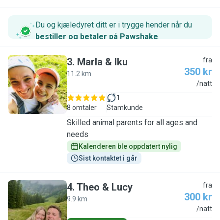
Du og kjæledyret ditt er i trygge hender når du
bestiller og betaler på Pawshake
.
3
.
Marla & Iku
fra
350 kr
11.2 km
M
/natt
1
8 omtaler
Stamkunde
Skilled animal parents for all ages and
needs
Kalenderen ble oppdatert nylig
Sist kontaktet i går
4
.
Theo & Lucy
fra
300 kr
9.9 km
T
/natt