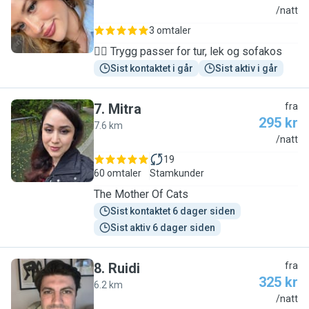
A
/natt
3 omtaler
🐕‍🦺 Trygg passer for tur, lek og sofakos
Sist kontaktet i går
Sist aktiv i går
7
.
Mitra
fra
295 kr
7.6 km
M
/natt
19
60 omtaler
Stamkunder
The Mother Of Cats
Sist kontaktet 6 dager siden
Sist aktiv 6 dager siden
8
.
Ruidi
fra
325 kr
6.2 km
R
/natt