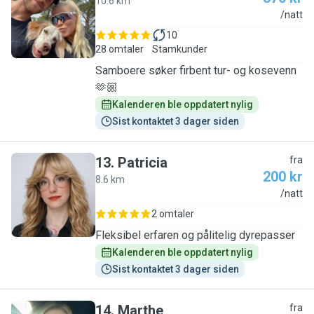
10.6 km
I
/natt
10
28 omtaler
Stamkunder
Samboere søker firbent tur- og kosevenn
🫶🏼
Kalenderen ble oppdatert nylig
Sist kontaktet 3 dager siden
13
.
Patricia
fra
200 kr
8.6 km
P
/natt
2 omtaler
Fleksibel erfaren og pålitelig dyrepasser
Kalenderen ble oppdatert nylig
Sist kontaktet 3 dager siden
14
.
Marthe
fra