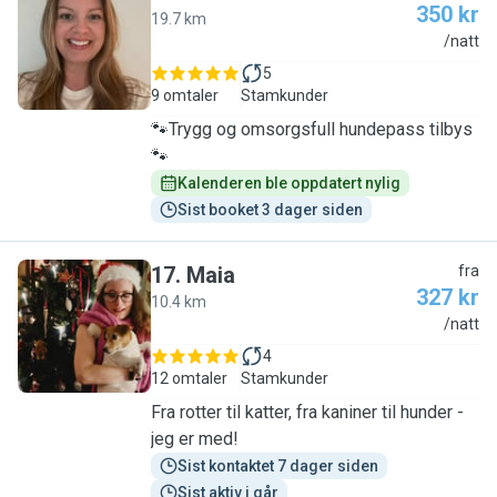
350 kr
19.7 km
C
/natt
5
9 omtaler
Stamkunder
🐾Trygg og omsorgsfull hundepass tilbys
🐾
Kalenderen ble oppdatert nylig
Sist booket 3 dager siden
17
.
Maia
fra
327 kr
10.4 km
M
/natt
4
12 omtaler
Stamkunder
Fra rotter til katter, fra kaniner til hunder -
jeg er med!
Sist kontaktet 7 dager siden
Sist aktiv i går