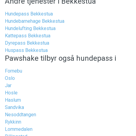
Andre tjenester i Bekkestua
Hundepass Bekkestua
Hundebarnehage Bekkestua
Hundelufting Bekkestua
Kattepass Bekkestua
Dyrepass Bekkestua
Huspass Bekkestua
Pawshake tilbyr også hundepass i
Fornebu
Oslo
Jar
Hosle
Haslum
Sandvika
Nesoddtangen
Rykkinn
Lommedalen