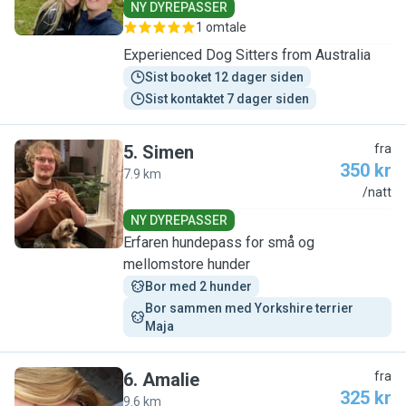
NY DYREPASSER
1 omtale
Experienced Dog Sitters from Australia
Sist booket 12 dager siden
Sist kontaktet 7 dager siden
5
.
Simen
fra
350 kr
7.9 km
S
/natt
NY DYREPASSER
Erfaren hundepass for små og
mellomstore hunder
Bor med 2 hunder
Bor sammen med Yorkshire terrier 
Maja
6
.
Amalie
fra
325 kr
9.6 km