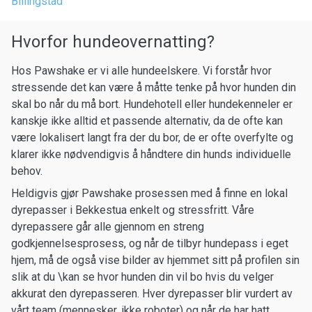
Billingstad
Hvorfor hundeovernatting?
Hos Pawshake er vi alle hundeelskere. Vi forstår hvor
stressende det kan være å måtte tenke på hvor hunden din
skal bo når du må bort. Hundehotell eller hundekenneler er
kanskje ikke alltid et passende alternativ, da de ofte kan
være lokalisert langt fra der du bor, de er ofte overfylte og
klarer ikke nødvendigvis å håndtere din hunds individuelle
behov.
Heldigvis gjør Pawshake prosessen med å finne en lokal
dyrepasser i Bekkestua enkelt og stressfritt. Våre
dyrepassere går alle gjennom en streng
godkjennelsesprosess, og når de tilbyr hundepass i eget
hjem, må de også vise bilder av hjemmet sitt på profilen sin
slik at du \kan se hvor hunden din vil bo hvis du velger
akkurat den dyrepasseren. Hver dyrepasser blir vurdert av
vårt team (mennesker, ikke roboter) og når de har hatt