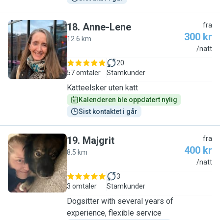
18
.
Anne-Lene
fra
300 kr
12.6 km
A
/natt
20
57 omtaler
Stamkunder
Katteelsker uten katt
Kalenderen ble oppdatert nylig
Sist kontaktet i går
19
.
Majgrit
fra
400 kr
8.5 km
M
/natt
3
3 omtaler
Stamkunder
Dogsitter with several years of
experience, flexible service