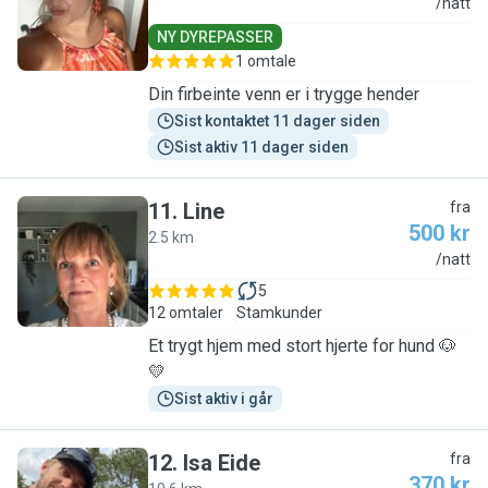
C
/natt
NY DYREPASSER
1 omtale
Din firbeinte venn er i trygge hender
Sist kontaktet 11 dager siden
Sist aktiv 11 dager siden
11
.
Line
fra
500 kr
2.5 km
L
/natt
5
12 omtaler
Stamkunder
Et trygt hjem med stort hjerte for hund 🐶
💛
Sist aktiv i går
12
.
Isa Eide
fra
370 kr