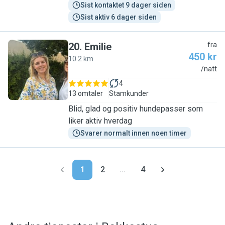
Sist kontaktet 9 dager siden
Sist aktiv 6 dager siden
20
.
Emilie
fra
450 kr
10.2 km
E
/natt
4
13 omtaler
Stamkunder
Blid, glad og positiv hundepasser som
liker aktiv hverdag
Svarer normalt innen noen timer
1
2
...
4