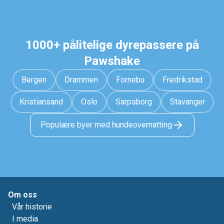
1000+ pålitelige dyrepassere på
Pawshake
Bergen
Drammen
Fornebu
Fredrikstad
Kristiansand
Oslo
Sarpsborg
Stavanger
Populære byer med hundeovernatting
Om oss
Vår historie
I media