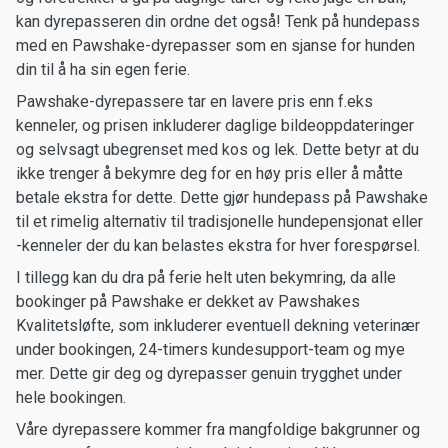
kan dyrepasseren din ordne det også! Tenk på hundepass
med en Pawshake-dyrepasser som en sjanse for hunden
din til å ha sin egen ferie.
Pawshake-dyrepassere tar en lavere pris enn f.eks
kenneler, og prisen inkluderer daglige bildeoppdateringer
og selvsagt ubegrenset med kos og lek. Dette betyr at du
ikke trenger å bekymre deg for en høy pris eller å måtte
betale ekstra for dette. Dette gjør hundepass på Pawshake
til et rimelig alternativ til tradisjonelle hundepensjonat eller
-kenneler der du kan belastes ekstra for hver forespørsel.
I tillegg kan du dra på ferie helt uten bekymring, da alle
bookinger på Pawshake er dekket av Pawshakes
Kvalitetsløfte, som inkluderer eventuell dekning veterinær
under bookingen, 24-timers kundesupport-team og mye
mer. Dette gir deg og dyrepasser genuin trygghet under
hele bookingen.
Våre dyrepassere kommer fra mangfoldige bakgrunner og