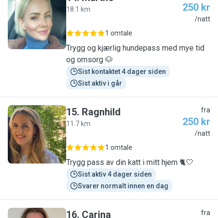
250 kr
18.1 km
M
/natt
1 omtale
Trygg og kjærlig hundepass med mye tid
og omsorg 🐶
Sist kontaktet 4 dager siden
Sist aktiv i går
15
.
Ragnhild
fra
250 kr
11.7 km
R
/natt
1 omtale
Trygg pass av din katt i mitt hjem 🐈🤍
Sist aktiv 4 dager siden
Svarer normalt innen en dag
16
.
Carina
fra