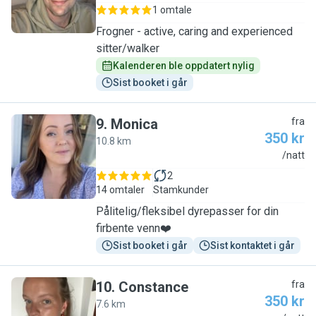
1 omtale
Frogner - active, caring and experienced
sitter/walker
Kalenderen ble oppdatert nylig
Sist booket i går
9
.
Monica
fra
350 kr
10.8 km
M
/natt
2
14 omtaler
Stamkunder
Pålitelig/fleksibel dyrepasser for din
firbente venn❤️
Sist booket i går
Sist kontaktet i går
10
.
Constance
fra
350 kr
7.6 km