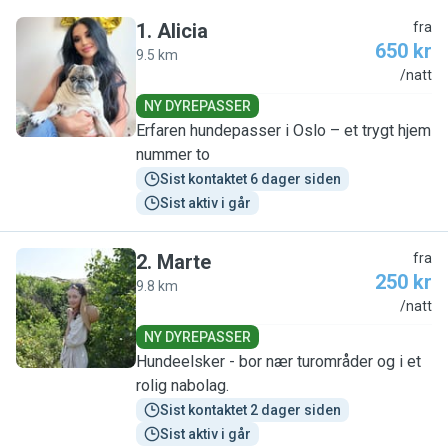
1
.
Alicia
fra
650 kr
9.5 km
A
/natt
NY DYREPASSER
Erfaren hundepasser i Oslo – et trygt hjem
nummer to
Sist kontaktet 6 dager siden
Sist aktiv i går
2
.
Marte
fra
250 kr
9.8 km
M
/natt
NY DYREPASSER
Hundeelsker - bor nær turområder og i et
rolig nabolag.
Sist kontaktet 2 dager siden
Sist aktiv i går