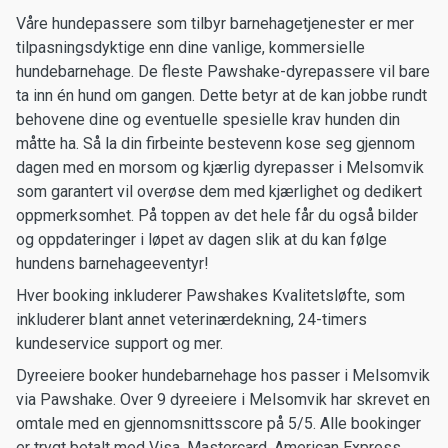
Våre hundepassere som tilbyr barnehagetjenester er mer
tilpasningsdyktige enn dine vanlige, kommersielle
hundebarnehage. De fleste Pawshake-dyrepassere vil bare
ta inn én hund om gangen. Dette betyr at de kan jobbe rundt
behovene dine og eventuelle spesielle krav hunden din
måtte ha. Så la din firbeinte bestevenn kose seg gjennom
dagen med en morsom og kjærlig dyrepasser i Melsomvik
som garantert vil overøse dem med kjærlighet og dedikert
oppmerksomhet. På toppen av det hele får du også bilder
og oppdateringer i løpet av dagen slik at du kan følge
hundens barnehageeventyr!
Hver booking inkluderer Pawshakes Kvalitetsløfte, som
inkluderer blant annet veterinærdekning, 24-timers
kundeservice support og mer.
Dyreeiere booker hundebarnehage hos passer i Melsomvik
via Pawshake. Over 9 dyreeiere i Melsomvik har skrevet en
omtale med en gjennomsnittsscore på 5/5. Alle bookinger
er trygt betalt med Visa, Mastercard, American Express.