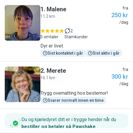
1
.
Malene
fra
250 kr
11.2 km
M
/dag
2
5 omtaler
Stamkunder
Dyr er livet.
Sist kontaktet i går
Sist aktiv i går
2
.
Merete
fra
300 kr
16.1 km
M
/dag
Trygg overnatting hos bestemor!
Svarer normalt innen en time
Du og kjæledyret ditt er i trygge hender når du
bestiller og betaler på Pawshake
.