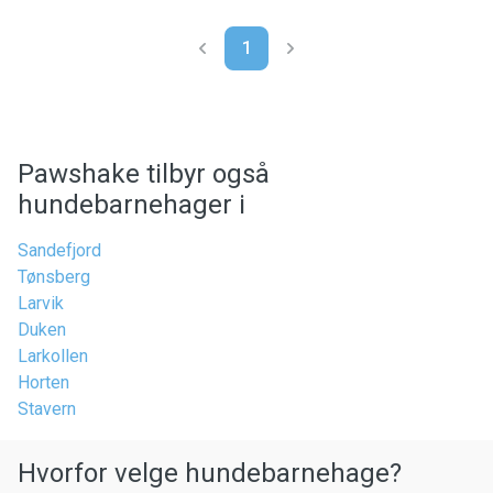
1
Pawshake tilbyr også
hundebarnehager i
Sandefjord
Tønsberg
Larvik
Duken
Larkollen
Horten
Stavern
Hvorfor velge hundebarnehage?