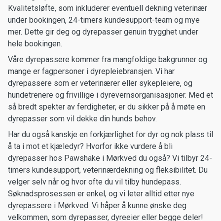
Kvalitetsløfte, som inkluderer eventuell dekning veterinær
under bookingen, 24-timers kundesupport-team og mye
mer. Dette gir deg og dyrepasser genuin trygghet under
hele bookingen.
Våre dyrepassere kommer fra mangfoldige bakgrunner og
mange er fagpersoner i dyrepleiebransjen. Vi har
dyrepassere som er veterinærer eller sykepleiere, og
hundetrenere og frivillige i dyrevernsorganisasjoner. Med et
så bredt spekter av ferdigheter, er du sikker på å møte en
dyrepasser som vil dekke din hunds behov.
Har du også kanskje en forkjærlighet for dyr og nok plass til
å ta i mot et kjæledyr? Hvorfor ikke vurdere å bli
dyrepasser hos Pawshake i Mørkved du også? Vi tilbyr 24-
timers kundesupport, veterinærdekning og fleksibilitet. Du
velger selv når og hvor ofte du vil tilby hundepass.
Søknadsprosessen er enkel, og vi leter alltid etter nye
dyrepassere i Mørkved. Vi håper å kunne ønske deg
velkommen, som dyrepasser, dyreeier eller begge deler!