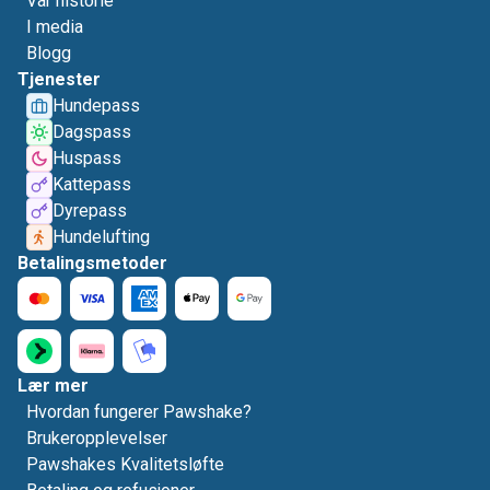
Vår historie
I media
Blogg
Tjenester
Hundepass
Dagspass
Huspass
Kattepass
Dyrepass
Hundelufting
Betalingsmetoder
Lær mer
Hvordan fungerer Pawshake?
Brukeropplevelser
Pawshakes Kvalitetsløfte