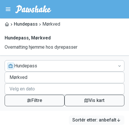
Hundepass
Mørkved
Hundepass
,
Mørkved
Overnatting hjemme hos dyrepasser
Hundepass
Filtre
Vis kart
Sortér etter
:
anbefalt