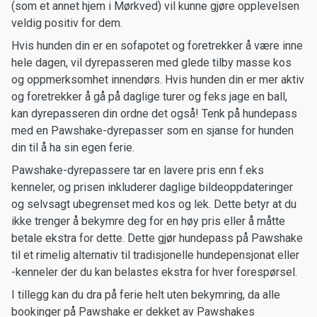
(som et annet hjem i Mørkved) vil kunne gjøre opplevelsen
veldig positiv for dem.
Hvis hunden din er en sofapotet og foretrekker å være inne
hele dagen, vil dyrepasseren med glede tilby masse kos
og oppmerksomhet innendørs. Hvis hunden din er mer aktiv
og foretrekker å gå på daglige turer og feks jage en ball,
kan dyrepasseren din ordne det også! Tenk på hundepass
med en Pawshake-dyrepasser som en sjanse for hunden
din til å ha sin egen ferie.
Pawshake-dyrepassere tar en lavere pris enn f.eks
kenneler, og prisen inkluderer daglige bildeoppdateringer
og selvsagt ubegrenset med kos og lek. Dette betyr at du
ikke trenger å bekymre deg for en høy pris eller å måtte
betale ekstra for dette. Dette gjør hundepass på Pawshake
til et rimelig alternativ til tradisjonelle hundepensjonat eller
-kenneler der du kan belastes ekstra for hver forespørsel.
I tillegg kan du dra på ferie helt uten bekymring, da alle
bookinger på Pawshake er dekket av Pawshakes