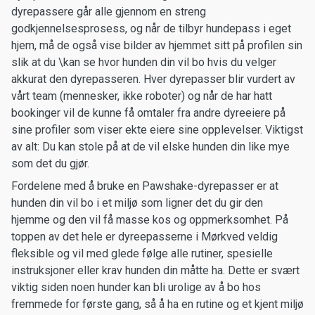
dyrepassere går alle gjennom en streng
godkjennelsesprosess, og når de tilbyr hundepass i eget
hjem, må de også vise bilder av hjemmet sitt på profilen sin
slik at du \kan se hvor hunden din vil bo hvis du velger
akkurat den dyrepasseren. Hver dyrepasser blir vurdert av
vårt team (mennesker, ikke roboter) og når de har hatt
bookinger vil de kunne få omtaler fra andre dyreeiere på
sine profiler som viser ekte eiere sine opplevelser. Viktigst
av alt: Du kan stole på at de vil elske hunden din like mye
som det du gjør.
Fordelene med å bruke en Pawshake-dyrepasser er at
hunden din vil bo i et miljø som ligner det du gir den
hjemme og den vil få masse kos og oppmerksomhet. På
toppen av det hele er dyreepasserne i Mørkved veldig
fleksible og vil med glede følge alle rutiner, spesielle
instruksjoner eller krav hunden din måtte ha. Dette er svært
viktig siden noen hunder kan bli urolige av å bo hos
fremmede for første gang, så å ha en rutine og et kjent miljø