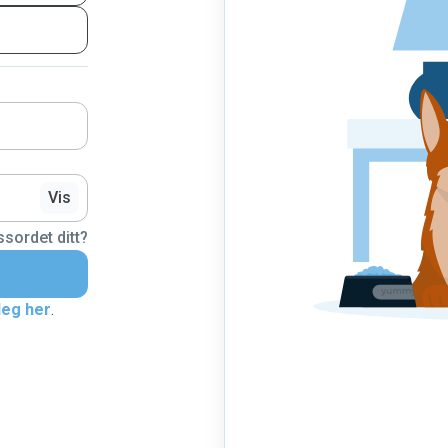
Vis
sordet ditt?
deg her
.