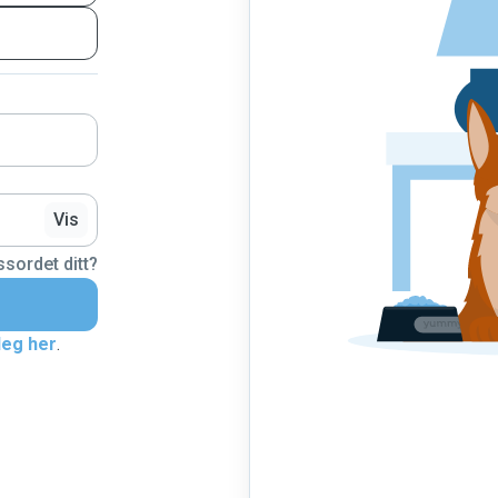
Vis
sordet ditt?
deg her
.