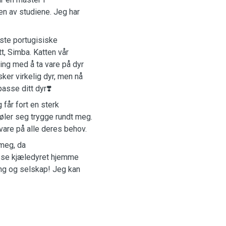
en av studiene. Jeg har
ste portugisiske
t, Simba. Katten vår
ring med å ta vare på dyr
sker virkelig dyr, men nå
passe ditt dyr❣️
får fort en sterk
 føler seg trygge rundt meg.
vare på alle deres behov.
meg, da
asse kjæledyret hjemme
ing og selskap! Jeg kan