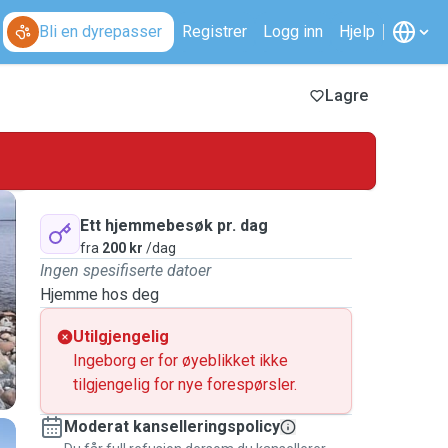
Bli en dyrepasser
Registrer
Logg inn
Hjelp
Lagre
Ett hjemmebesøk pr. dag
fra
200 kr
/dag
Ingen spesifiserte datoer
Hjemme hos deg
Utilgjengelig
Ingeborg er for øyeblikket ikke
tilgjengelig for nye forespørsler.
Moderat kanselleringspolicy