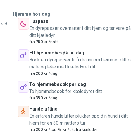
Hjemme hos deg
Huspass
mmet
En dyrepasser overnatter i ditt hjem og tar vare på
ditt kjæledyr
fra
750 kr
/natt
Ett hjemmebesøk pr. dag
Book en dyrepasser til å dra innom hjemmet ditt o
mate og leke med kjæledyret ditt.
fra
200 kr
/dag
To hjemmebesøk per dag
To hjemmebesøk for kjæledyret ditt
fra
350 kr
/dag
Hundelufting
En erfaren hundelufter plukker opp din hund i ditt
hjem for en 30 minutters tur
fra
200 kr
/tur,
75 kr
/ekstra kjæledyr