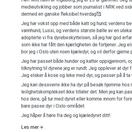
medieutvikling og jobber som journalist i NRK ved sid
dermed en ganske fleksibel hverdag🥰
Jeg har vokst opp med både katt og hund; verdens be
vannhund, Lussi, og verdens største bølle av en utekat
adopterte vi fra dyrebeskyttelsen, så jeg har god erfa
som ikke har fått den kjærligheten de fortjener. Jeg el
bor jeg i Oslo uten noen kjæledyr, og vil derfor gjerne 
Jeg har passet både hunder og katter oppigjennom, og 
tilknytning til dyrene jeg er rundt. Jeg opplever at dyr
Jeg elsker å kose og leke med dyr, og passer på å ta 
Jeg kan dessverre ikke ha dyr på besøk hjemme hos 
leilighetskomplekset ikke tillater det. Men jeg kan p
hos dere, gå tur med dyret eller komme innom for for
bare passe dyr i Oslo-området.
Jeg håper å høre fra deg og kjæledyret ditt!
Les mer