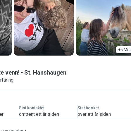
+5 Mer
te venn!
St. Hanshaugen
rfaring
Sist kontaktet
Sist booket
er
omtrent ett år siden
over ett år siden
ar en master i