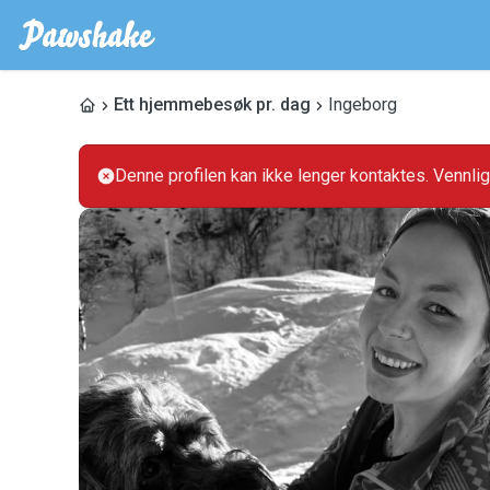
Ett hjemmebesøk pr. dag
Ingeborg
Denne profilen kan ikke lenger kontaktes. Vennli