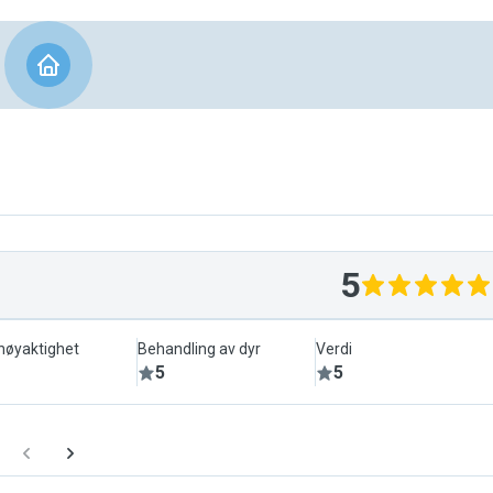
5
lnøyaktighet
Behandling av dyr
Verdi
5
5