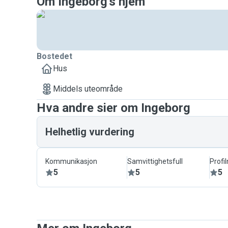
Om Ingeborg's hjem
Bostedet
Hus
Middels uteområde
Hva andre sier om Ingeborg
Helhetlig vurdering
Kommunikasjon
Samvittighetsfull
Profi
5
5
5