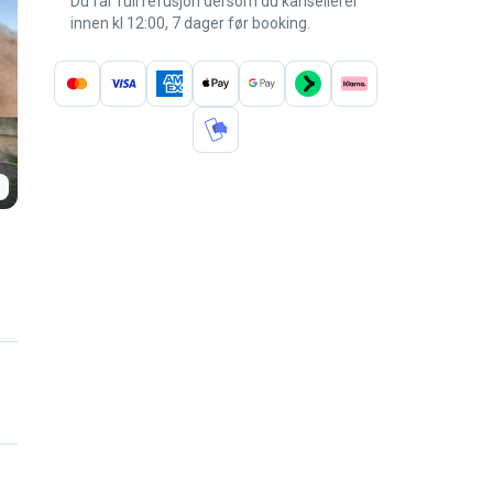
Du får full refusjon dersom du kansellerer
innen kl 12:00, 7 dager før booking.