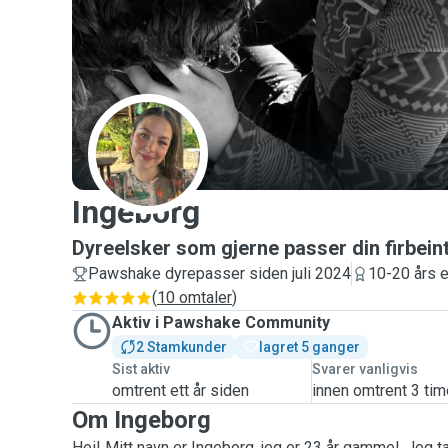
I
Ingeborg
Dyreelsker som gjerne passer din firbein
Pawshake dyrepasser siden juli 2024
10-20 års e
(
10 omtaler
)
Aktiv i Pawshake Community
2 Stamkunder
lagret 5 ganger
Sist aktiv
Svarer vanligvis
omtrent ett år siden
innen omtrent 3 tim
Om Ingeborg
Hei! Mitt navn er Ingeborg, jeg er 23 år gammel. Jeg t