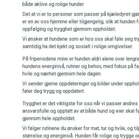
både aktive og rolige hunder.
Det at vi er to personer som passer på kjæledyret gjør
er en av oss hjemme eller tilgjengelig, slik at hunden 
oppfølging og trygghet gjennom oppholdet.
Vi ønsker at hundene som er hos oss skal føle seg t
samtidig ha det kjekt og sosialt i rolige omgivelser.
På friperiodene mine er hunden aldri alene over lengr
hundens energinivå, rutiner og behov, med fokus på faste
hvile og nærhet gjennom hele dagen.
Vi sender gjerne oppdateringer og bilder under opphol
føler deg trygg og oppdatert.
Trygghet er det viktigste for oss når vi passer andres d
ansvarsfulle og opptatt av at både hund og eier skal 
gjennom hele oppholdet.
Vi følger rutinene du ønsker for mat, tur og hvile, og til
størrelse og energinivå. Hunden får rolige og trygge