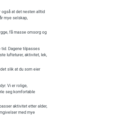
 også at det nesten alltid
får mye selskap,
rygge, få masse omsorg og
e tid. Dagene tilpasses
 lufteturer, aktivitet, lek,
det slik at du som eier
yr. Vi er rolige,
føle seg komfortable
passer aktivitet etter alder,
 omgivelser med mye