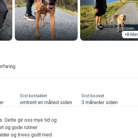
+8 Mer
erfaring
Sist kontaktet
Sist booket
er
omtrent en måned siden
3 måneder siden
us. Dette gir oss mye tid og
et og gode rutiner
alder og trives godt med