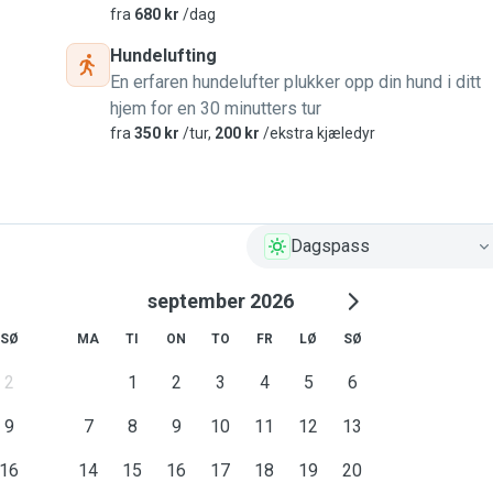
fra
680 kr
/dag
Hundelufting
En erfaren hundelufter plukker opp din hund i ditt
hjem for en 30 minutters tur
fra
350 kr
/tur,
200 kr
/ekstra kjæledyr
Dagspass
september 2026
SØ
MA
TI
ON
TO
FR
LØ
SØ
2
1
2
3
4
5
6
9
7
8
9
10
11
12
13
16
14
15
16
17
18
19
20