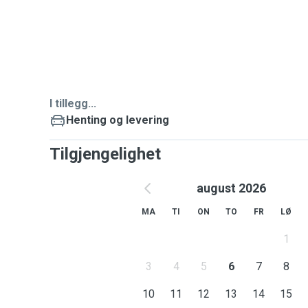
I tillegg...
Henting og levering
Tilgjengelighet
august 2026
MA
TI
ON
TO
FR
LØ
1
3
4
5
6
7
8
10
11
12
13
14
15