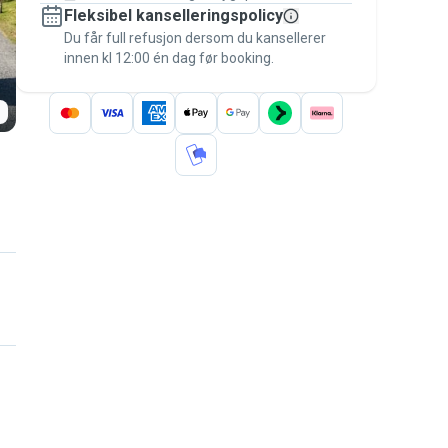
Fleksibel kanselleringspolicy
betaling – så du er dekket av
Pawshake-
Du får full refusjon dersom du kansellerer
garantien
.
innen kl 12:00 én dag før booking.