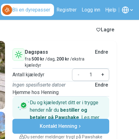
Bli en dyrepasser
Registrer
Logg inn
Hjelp
Lagre
Dagspass
Endre
fra
500 kr
/dag,
200 kr
/ekstra
kjæledyr
Antall kjæledyr
-
+
Ingen spesifiserte datoer
Endre
Hjemme hos Henning
Du og kjæledyret ditt er i trygge
hender når du
bestiller og
betaler på Pawshake
.
Les mer
Sikre betalinger
Kontakt Henning
Hjelp hvis planene endrer seg
Dekkede bestillinger
Du sender meldinger trygt på Pawshake
Hold alt på Pawshake – fra første melding til