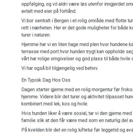
oppfølging, og vil aldri være løs utenfor inngjerdet o
avtalt med eier på forhånd.
Vi bor sentralt i Bergen i et rolig område med flotte tu
rett i nærheten. Her er det gode muligheter for både ko
turer i naturen.
Hjemme har vi en liten hage med plen hvor hundene ka
terrasse med port hvor hunden trygt kan oppholde se
vårt har rolige omgivelser og god plass til både hvile 
Vi har også bil tilgjengelig ved behov.
En Typisk Dag Hos Oss
Dagen starter gjerne med en rolig morgentur før frokos
hjemme. Videre blir det turer og aktivitet tilpasset h
kombinert med lek, kos og hvile.
Hvis hunden liker å være sosial, tar vi den gjerne med
familie slik at den får være med som en naturlig del a
På kvelden blir det en rolig luftetur før leggetid og 