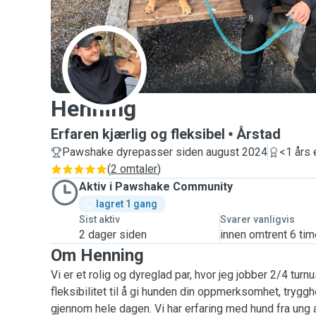
H
Henning
Erfaren kjærlig og fleksibel
Årstad
Pawshake dyrepasser siden august 2024
<1 års 
(
2 omtaler
)
Aktiv i Pawshake Community
lagret 1 gang 
Sist aktiv
Svarer vanligvis
2 dager siden
innen omtrent 6 tim
Om Henning
Vi er et rolig og dyreglad par, hvor jeg jobber 2/4 turn
fleksibilitet til å gi hunden din oppmerksomhet, tryggh
gjennom hele dagen. Vi har erfaring med hund fra ung 