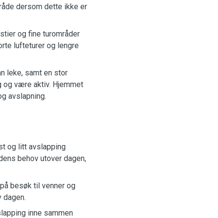
mråde dersom dette ikke er
rstier og fine turområder
rte lufteturer og lengre
n leke, samt en stor
g og være aktiv. Hjemmet
og avslapning.
t og litt avslapping
undens behov utover dagen,
 på besøk til venner og
v dagen.
avslapping inne sammen