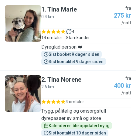
1
.
Tina Marie
fra
275 kr
0.4 km
T
/natt
4
14 omtaler
Stamkunder
Dyreglad person ❤️
Sist booket 9 dager siden
Sist kontaktet 9 dager siden
2
.
Tina Norene
fra
400 kr
2.6 km
T
/natt
4 omtaler
Trygg, pålitelig og omsorgsfull
dyrepasser av små og store
Kalenderen ble oppdatert nylig
Sist kontaktet 10 dager siden