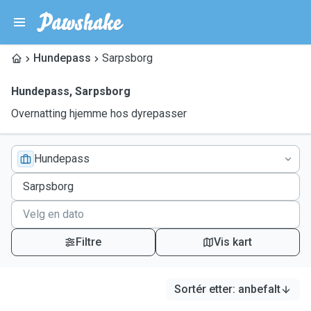
Hundepass
Sarpsborg
Hundepass
,
Sarpsborg
Overnatting hjemme hos dyrepasser
Hundepass
Filtre
Vis kart
Sortér etter
:
anbefalt