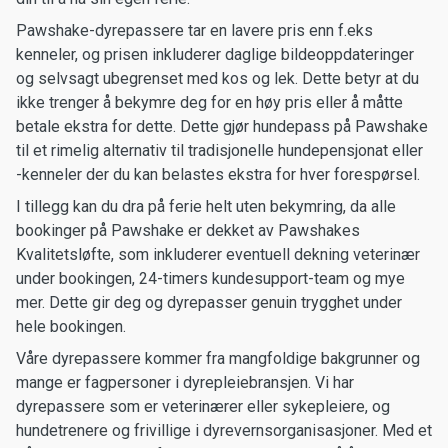
Pawshake-dyrepassere tar en lavere pris enn f.eks
kenneler, og prisen inkluderer daglige bildeoppdateringer
og selvsagt ubegrenset med kos og lek. Dette betyr at du
ikke trenger å bekymre deg for en høy pris eller å måtte
betale ekstra for dette. Dette gjør hundepass på Pawshake
til et rimelig alternativ til tradisjonelle hundepensjonat eller
-kenneler der du kan belastes ekstra for hver forespørsel.
I tillegg kan du dra på ferie helt uten bekymring, da alle
bookinger på Pawshake er dekket av Pawshakes
Kvalitetsløfte, som inkluderer eventuell dekning veterinær
under bookingen, 24-timers kundesupport-team og mye
mer. Dette gir deg og dyrepasser genuin trygghet under
hele bookingen.
Våre dyrepassere kommer fra mangfoldige bakgrunner og
mange er fagpersoner i dyrepleiebransjen. Vi har
dyrepassere som er veterinærer eller sykepleiere, og
hundetrenere og frivillige i dyrevernsorganisasjoner. Med et