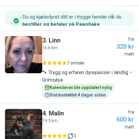
Du og kjæledyret ditt er i trygge hender når du
bestiller og betaler på Pawshake
.
3
.
Linn
fra
320 kr
16.6 km
L
/natt
1 omtale
🐾 Trygg og erfaren dyrepasser i landlig –
Grimsøya
Kalenderen ble oppdatert nylig
Sist kontaktet 4 dager siden
4
.
Malin
fra
600 kr
19.3 km
M
/natt
3