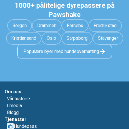
1000+ pålitelige dyrepassere på
Pawshake
Bergen
Drammen
Fornebu
Fredrikstad
Kristiansand
Oslo
Sarpsborg
Stavanger
Populære byer med hundeovernatting
Om oss
Vår historie
I media
Blogg
Tjenester
Hundepass