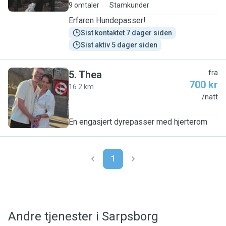
9 omtaler
Stamkunder
Erfaren Hundepasser!
Sist kontaktet 7 dager siden
Sist aktiv 5 dager siden
5
.
Thea
fra
700 kr
16.2 km
T
/natt
En engasjert dyrepasser med hjerterom
1
Andre tjenester i Sarpsborg