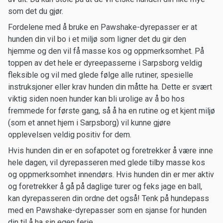
som det du gjør.
Fordelene med å bruke en Pawshake-dyrepasser er at
hunden din vil bo i et miljø som ligner det du gir den
hjemme og den vil få masse kos og oppmerksomhet. På
toppen av det hele er dyreepasserne i Sarpsborg veldig
fleksible og vil med glede følge alle rutiner, spesielle
instruksjoner eller krav hunden din måtte ha. Dette er svært
viktig siden noen hunder kan bli urolige av å bo hos
fremmede for første gang, så å ha en rutine og et kjent miljø
(som et annet hjem i Sarpsborg) vil kunne gjøre
opplevelsen veldig positiv for dem.
Hvis hunden din er en sofapotet og foretrekker å være inne
hele dagen, vil dyrepasseren med glede tilby masse kos
og oppmerksomhet innendørs. Hvis hunden din er mer aktiv
og foretrekker å gå på daglige turer og feks jage en ball,
kan dyrepasseren din ordne det også! Tenk på hundepass
med en Pawshake-dyrepasser som en sjanse for hunden
din til å ha sin egen ferie.