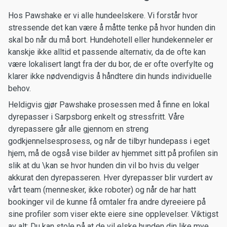
Hos Pawshake er vi alle hundeelskere. Vi forstår hvor
stressende det kan være å måtte tenke på hvor hunden din
skal bo når du må bort. Hundehotell eller hundekenneler er
kanskje ikke alltid et passende alternativ, da de ofte kan
være lokalisert langt fra der du bor, de er ofte overfylte og
klarer ikke nødvendigvis å håndtere din hunds individuelle
behov.
Heldigvis gjør Pawshake prosessen med å finne en lokal
dyrepasser i Sarpsborg enkelt og stressfritt. Våre
dyrepassere går alle gjennom en streng
godkjennelsesprosess, og når de tilbyr hundepass i eget
hjem, må de også vise bilder av hjemmet sitt på profilen sin
slik at du \kan se hvor hunden din vil bo hvis du velger
akkurat den dyrepasseren. Hver dyrepasser blir vurdert av
vårt team (mennesker, ikke roboter) og når de har hatt
bookinger vil de kunne få omtaler fra andre dyreeiere på
sine profiler som viser ekte eiere sine opplevelser. Viktigst
av alt: Du kan stole på at de vil elske hunden din like mye