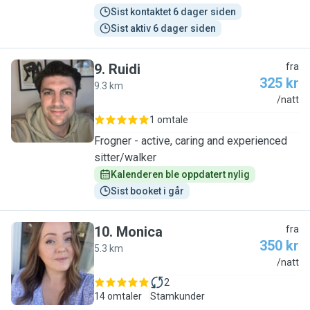
Sist kontaktet 6 dager siden
Sist aktiv 6 dager siden
9
.
Ruidi
fra
325 kr
9.3 km
R
/natt
1 omtale
Frogner - active, caring and experienced
sitter/walker
Kalenderen ble oppdatert nylig
Sist booket i går
10
.
Monica
fra
350 kr
5.3 km
M
/natt
2
14 omtaler
Stamkunder