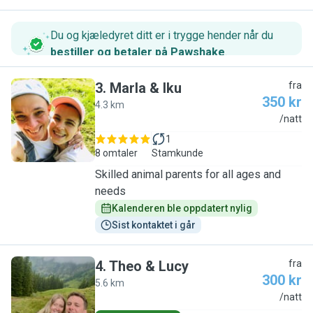
Du og kjæledyret ditt er i trygge hender når du
bestiller og betaler på Pawshake
.
3
.
Marla & Iku
fra
350 kr
4.3 km
M
/natt
1
8 omtaler
Stamkunde
Skilled animal parents for all ages and
needs
Kalenderen ble oppdatert nylig
Sist kontaktet i går
4
.
Theo & Lucy
fra
300 kr
5.6 km
T
/natt