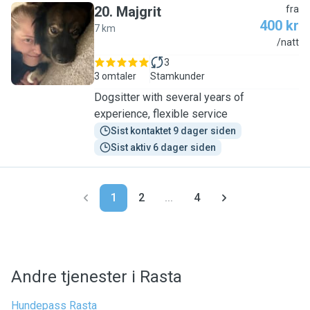
20
.
Majgrit
fra
400 kr
7 km
M
/natt
3
3 omtaler
Stamkunder
Dogsitter with several years of
experience, flexible service
Sist kontaktet 9 dager siden
Sist aktiv 6 dager siden
1
2
...
4
Andre tjenester i Rasta
Hundepass Rasta