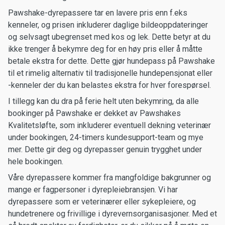
Pawshake-dyrepassere tar en lavere pris enn f.eks
kenneler, og prisen inkluderer daglige bildeoppdateringer
og selvsagt ubegrenset med kos og lek. Dette betyr at du
ikke trenger å bekymre deg for en høy pris eller å måtte
betale ekstra for dette. Dette gjør hundepass på Pawshake
til et rimelig alternativ til tradisjonelle hundepensjonat eller
-kenneler der du kan belastes ekstra for hver forespørsel.
I tillegg kan du dra på ferie helt uten bekymring, da alle
bookinger på Pawshake er dekket av Pawshakes
Kvalitetsløfte, som inkluderer eventuell dekning veterinær
under bookingen, 24-timers kundesupport-team og mye
mer. Dette gir deg og dyrepasser genuin trygghet under
hele bookingen.
Våre dyrepassere kommer fra mangfoldige bakgrunner og
mange er fagpersoner i dyrepleiebransjen. Vi har
dyrepassere som er veterinærer eller sykepleiere, og
hundetrenere og frivillige i dyrevernsorganisasjoner. Med et