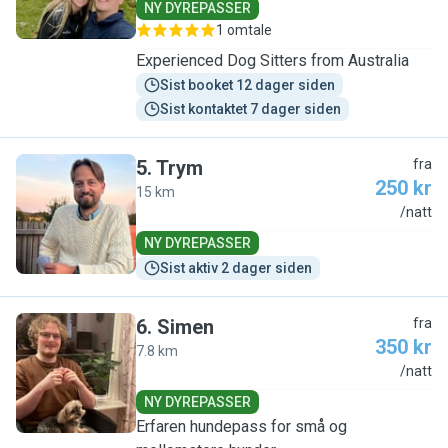
NY DYREPASSER
1 omtale
Experienced Dog Sitters from Australia
Sist booket 12 dager siden
Sist kontaktet 7 dager siden
5
.
Trym
fra
250 kr
15 km
T
/natt
NY DYREPASSER
Sist aktiv 2 dager siden
6
.
Simen
fra
350 kr
7.8 km
S
/natt
NY DYREPASSER
Erfaren hundepass for små og