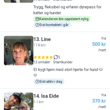
Trygg, fleksibel og erfaren dyrepass for
katter og hunder.
Kalenderen ble oppdatert nylig
Sist kontaktet i går
13
.
Line
fra
500 kr
17.8 km
L
/natt
5
12 omtaler
Stamkunder
Et trygt hjem med stort hjerte for hund 🐶
💛
Sist aktiv i dag
14
.
Isa Eide
fra
370 kr
5.1 km
I
/natt