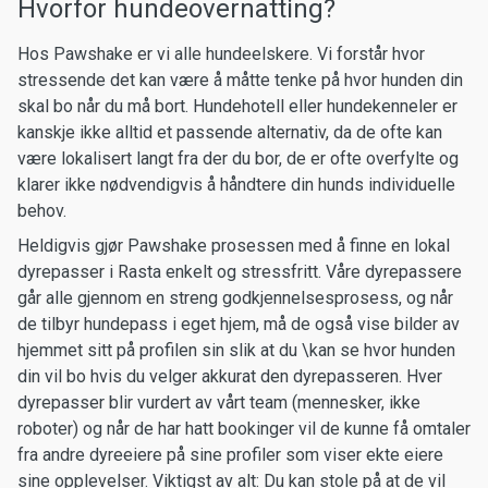
Hvorfor hundeovernatting?
Hos Pawshake er vi alle hundeelskere. Vi forstår hvor
stressende det kan være å måtte tenke på hvor hunden din
skal bo når du må bort. Hundehotell eller hundekenneler er
kanskje ikke alltid et passende alternativ, da de ofte kan
være lokalisert langt fra der du bor, de er ofte overfylte og
klarer ikke nødvendigvis å håndtere din hunds individuelle
behov.
Heldigvis gjør Pawshake prosessen med å finne en lokal
dyrepasser i Rasta enkelt og stressfritt. Våre dyrepassere
går alle gjennom en streng godkjennelsesprosess, og når
de tilbyr hundepass i eget hjem, må de også vise bilder av
hjemmet sitt på profilen sin slik at du \kan se hvor hunden
din vil bo hvis du velger akkurat den dyrepasseren. Hver
dyrepasser blir vurdert av vårt team (mennesker, ikke
roboter) og når de har hatt bookinger vil de kunne få omtaler
fra andre dyreeiere på sine profiler som viser ekte eiere
sine opplevelser. Viktigst av alt: Du kan stole på at de vil