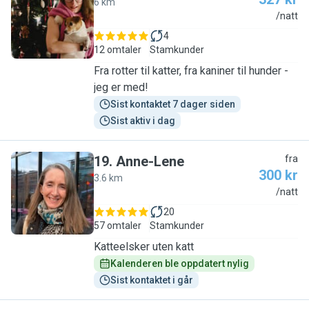
6 km
M
/natt
4
12 omtaler
Stamkunder
Fra rotter til katter, fra kaniner til hunder -
jeg er med!
Sist kontaktet 7 dager siden
Sist aktiv i dag
19
.
Anne-Lene
fra
300 kr
3.6 km
A
/natt
20
57 omtaler
Stamkunder
Katteelsker uten katt
Kalenderen ble oppdatert nylig
Sist kontaktet i går