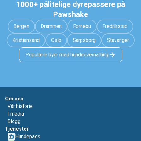
1000+ pålitelige dyrepassere på
Pawshake
Bergen
Drammen
Fornebu
Fredrikstad
Kristiansand
Oslo
Sarpsborg
Stavanger
Populære byer med hundeovernatting
Om oss
Vår historie
I media
Blogg
Tjenester
Hundepass