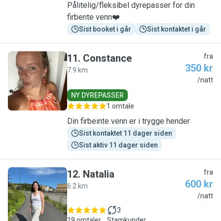
Pålitelig/fleksibel dyrepasser for din
firbente venn❤️
Sist booket i går
Sist kontaktet i går
11
.
Constance
fra
350 kr
7.9 km
C
/natt
NY DYREPASSER
1 omtale
Din firbeinte venn er i trygge hender
Sist kontaktet 11 dager siden
Sist aktiv 11 dager siden
12
.
Natalia
fra
600 kr
6.2 km
N
/natt
3
19 omtaler
Stamkunder