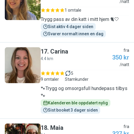
R
/natt
1 omtale
Trygg pass av din katt i mitt hjem 🐈🤍
Sist aktiv 4 dager siden
Svarer normalt innen en dag
17
.
Carina
fra
350 kr
4.4 km
C
/natt
5
9 omtaler
Stamkunder
🐾Trygg og omsorgsfull hundepass tilbys
🐾
Kalenderen ble oppdatert nylig
Sist booket 3 dager siden
18
.
Maia
fra
327 kr