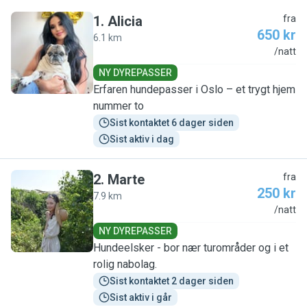
1
.
Alicia
fra
650 kr
6.1 km
A
/natt
NY DYREPASSER
Erfaren hundepasser i Oslo – et trygt hjem
nummer to
Sist kontaktet 6 dager siden
Sist aktiv i dag
2
.
Marte
fra
250 kr
7.9 km
M
/natt
NY DYREPASSER
Hundeelsker - bor nær turområder og i et
rolig nabolag.
Sist kontaktet 2 dager siden
Sist aktiv i går