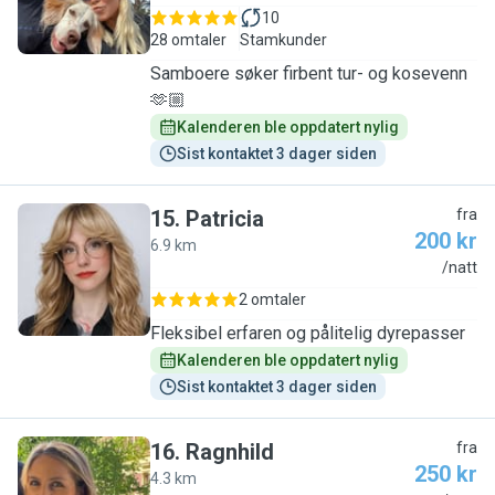
10
28 omtaler
Stamkunder
Samboere søker firbent tur- og kosevenn
🫶🏼
Kalenderen ble oppdatert nylig
Sist kontaktet 3 dager siden
15
.
Patricia
fra
200 kr
6.9 km
P
/natt
2 omtaler
Fleksibel erfaren og pålitelig dyrepasser
Kalenderen ble oppdatert nylig
Sist kontaktet 3 dager siden
16
.
Ragnhild
fra
250 kr
4.3 km