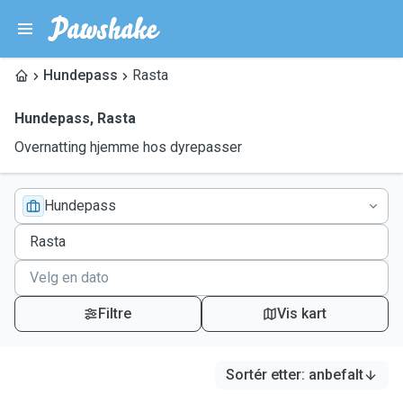
Hundepass
Rasta
Hundepass
,
Rasta
Overnatting hjemme hos dyrepasser
Hundepass
Filtre
Vis kart
Sortér etter
:
anbefalt