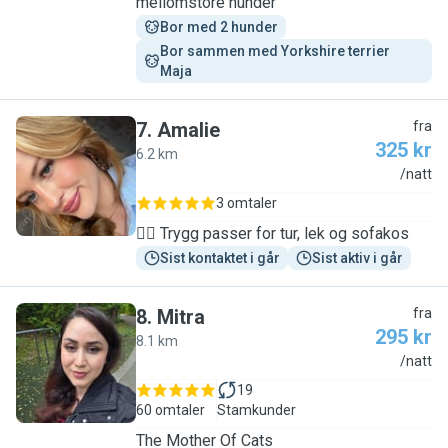
mellomstore hunder
Bor med 2 hunder
Bor sammen med Yorkshire terrier 
Maja
7
.
Amalie
fra
325 kr
6.2 km
A
/natt
3 omtaler
🐕‍🦺 Trygg passer for tur, lek og sofakos
Sist kontaktet i går
Sist aktiv i går
8
.
Mitra
fra
295 kr
8.1 km
M
/natt
19
60 omtaler
Stamkunder
The Mother Of Cats