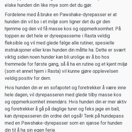
elske hunden din like mye som det du gjør.
Fordelene med å bruke en Pawshake-dyrepasser er at
hunden din vil bo i et miljø som ligner det du gir den
hjemme og den vil få masse kos og oppmerksomhet. På
toppen av det hele er dyreepasserne i Rasta veldig
fleksible og vil med glede følge alle rutiner, spesielle
instruksjoner eller krav hunden din måtte ha. Dette er svært
viktig siden noen hunder kan bli urolige av å bo hos
fremmede for første gang, så å ha en rutine og et kjent miljø
(som et annet hjem i Rasta) vil kunne gjøre opplevelsen
veldig positiv for dem.
Hvis hunden din er en sofapotet og foretrekker å være inne
hele dagen, vil dyrepasseren med glede tilby masse kos
og oppmerksomhet innendørs. Hvis hunden din er mer aktiv
og foretrekker å gå på daglige turer og feks jage en ball,
kan dyrepasseren din ordne det også! Tenk på hundepass
med en Pawshake-dyrepasser som en sjanse for hunden
din til å ha sin egen ferie.