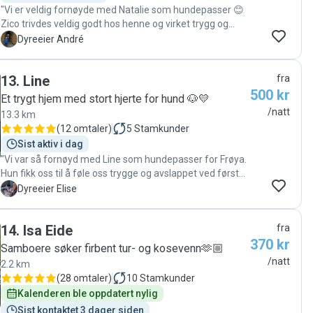
"Vi er veldig fornøyde med Natalie som hundepasser 😊
Zico trivdes veldig godt hos henne og virket trygg og
avslappet gjennom hele oppholdet. Hun er omsorgsfull,
A
Dyreeier André
hyggelig og virker veldig flink med hunder. Det var lett å
føle seg trygg på at Zico var i gode hender hos henne. Vi
13
.
Line
fra
er så fornøyde at vi allerede har booket henne til flere
500 kr
kommende opphold 🐾😊 Anbefales varmt 👍"
Et trygt hjem med stort hjerte for hund 🐶💛
/natt
13.3 km
(
12 omtaler
)
5
Stamkunder
Sist aktiv i dag
"Vi var så fornøyd med Line som hundepasser for Frøya.
Hun fikk oss til å føle oss trygge og avslappet ved første
stund, både ved besøket i forkant og igjennom
E
Dyreeier Elise
kommunikasjonen når vi var borte! Vi kommer helt klart
til å bruke Line igjen hvis det blir nødvendig med
14
.
Isa Eide
fra
hundepass i fremtiden! "
370 kr
Samboere søker firbent tur- og kosevenn🫶🏼
/natt
2.2 km
(
28 omtaler
)
10
Stamkunder
Kalenderen ble oppdatert nylig
Sist kontaktet 3 dager siden