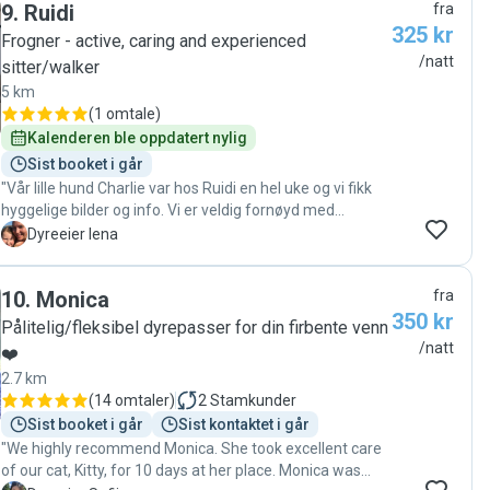
9
.
Ruidi
fra
pusene. "
325 kr
Frogner - active, caring and experienced
/natt
sitter/walker
5 km
(
1 omtale
)
Kalenderen ble oppdatert nylig
Sist booket i går
"Vår lille hund Charlie var hos Ruidi en hel uke og vi fikk
hyggelige bilder og info. Vi er veldig fornøyd med
hvordan Charlie hadde det og vil anbefale Rudi😊"
L
Dyreeier lena
10
.
Monica
fra
350 kr
Pålitelig/fleksibel dyrepasser for din firbente venn
/natt
❤️
2.7 km
(
14 omtaler
)
2
Stamkunder
Sist booket i går
Sist kontaktet i går
"We highly recommend Monica. She took excellent care
of our cat, Kitty, for 10 days at her place. Monica was