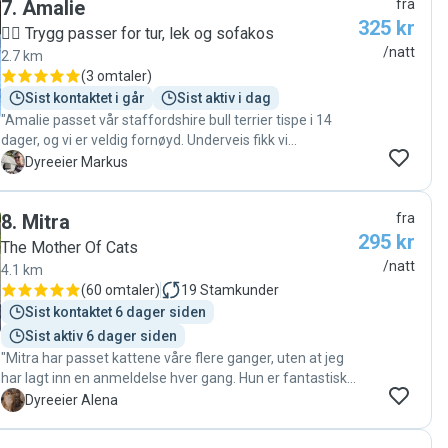
7
.
Amalie
fra
325 kr
🐕‍🦺 Trygg passer for tur, lek og sofakos
/natt
2.7 km
(
3 omtaler
)
Sist kontaktet i går
Sist aktiv i dag
"Amalie passet vår staffordshire bull terrier tispe i 14
dager, og vi er veldig fornøyd. Underveis fikk vi
oppdateringer, bilder og videoen. "
M
Dyreeier Markus
8
.
Mitra
fra
295 kr
The Mother Of Cats
/natt
4.1 km
(
60 omtaler
)
19
Stamkunder
Sist kontaktet 6 dager siden
Sist aktiv 6 dager siden
"Mitra har passet kattene våre flere ganger, uten at jeg
har lagt inn en anmeldelse hver gang. Hun er fantastisk
med kattene! Det er som de har vært på spa etter en
A
Dyreeier Alena
helg hos Mitra 😊 Kommunikasjon fungerer kjempefint,
og Mitra sender oss fine bilder og oppdateringer fra