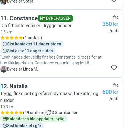
attentive, reliable, and kept us updated throughout. Kitty
S
Dyreeier Sofija
came back happy and well looked after."
11
.
Constance
fra
NY DYREPASSER
350 kr
Din firbeinte venn er i trygge hender
/natt
3.5 km
(
1 omtale
)
Sist kontaktet 11 dager siden
Sist aktiv 11 dager siden
"Leah hadde det veldig fint hos Constance, til tross for at
hun fikk løpetid da. Constance er punktlig og lett å
kommunisere med, jeg fikk også jevnlig oppdateringer.
L
Dyreeier Linda M.
Anbefales"
12
.
Natalia
fra
600 kr
Trygg, fleksibel og erfaren dyrepass for katter og
/natt
hunder.
10.3 km
(
19 omtaler
)
3
Stamkunder
Kalenderen ble oppdatert nylig
Sist kontaktet i går