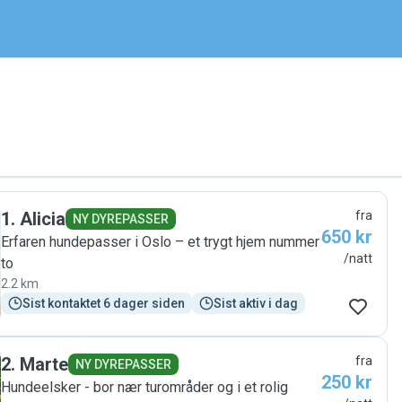
1
.
Alicia
fra
NY DYREPASSER
650 kr
Erfaren hundepasser i Oslo – et trygt hjem nummer
/natt
to
2.2 km
Sist kontaktet 6 dager siden
Sist aktiv i dag
2
.
Marte
fra
NY DYREPASSER
250 kr
Hundeelsker - bor nær turområder og i et rolig