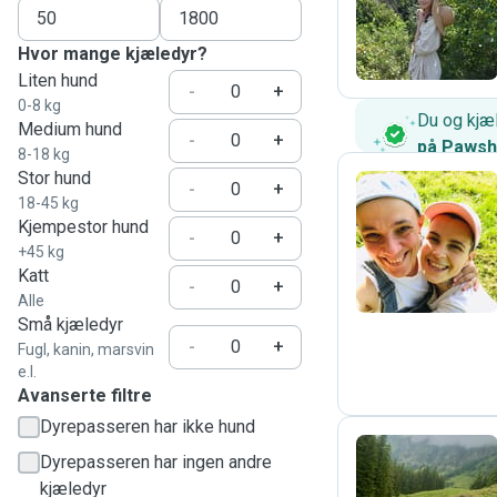
M
Hvor mange kjæledyr?
Liten hund
-
+
0-8 kg
Du og kjæl
Medium hund
-
+
på Paws
8-18 kg
Stor hund
-
+
18-45 kg
Kjempestor hund
M
-
+
+45 kg
Katt
-
+
Alle
Små kjæledyr
-
+
Fugl, kanin, marsvin
e.l.
Avanserte filtre
Dyrepasseren har ikke hund
Dyrepasseren har ingen andre
kjæledyr