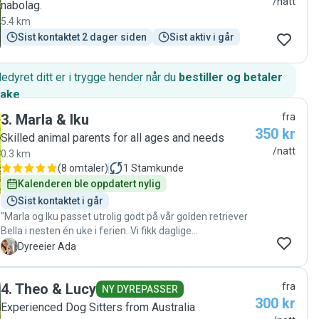
/natt
nabolag.
5.4 km
Sist kontaktet 2 dager siden
Sist aktiv i går
edyret ditt er i trygge hender når du
bestiller og betaler
hake
.
3
.
Marla & Iku
fra
350 kr
Skilled animal parents for all ages and needs
/natt
0.3 km
(
8 omtaler
)
1
Stamkunde
Kalenderen ble oppdatert nylig
Sist kontaktet i går
"Marla og Iku passet utrolig godt på vår golden retriever
Bella i nesten én uke i ferien. Vi fikk daglige
oppdateringer og bilder, som gjorde oss trygge på at hun
A
Dyreeier Ada
ble godt ivaretatt. Vi har ikke vært borte så lenge fra
Bella tidligere, men det gikk virkelig over all forventning,
4
.
Theo & Lucy
fra
takket være Marla og Iku❤️ De har vært genuint opptatt
NY DYREPASSER
300 kr
av å bli kjent med Bella og å tilrettelegge for at hun skal
Experienced Dog Sitters from Australia
ha det bra. Bella ble inkludert som et fullverdig