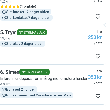
/natt
1.2 km
familiemedlem hjemme hos dem, og slo seg raskt til ro.
(
1 omtale
)
De tok henne med på mange fine turer, bading og lek.
Sist booket 12 dager siden
Bella fikk også noen nye hundevenner som hun lekte
Sist kontaktet 7 dager siden
med i parken da hun bodde der😊 Vi anbefaler Marla og
Iku på det varmeste og kommer uten tvil til å benytte
dem som hundepassere igjen."
5
.
Trym
fra
NY DYREPASSER
250 kr
19.4 km
/natt
Sist aktiv 2 dager siden
6
.
Simen
fra
NY DYREPASSER
350 kr
Erfaren hundepass for små og mellomstore hunder
/natt
3.8 km
Bor med 2 hunder
Bor sammen med Yorkshire terrier Maja