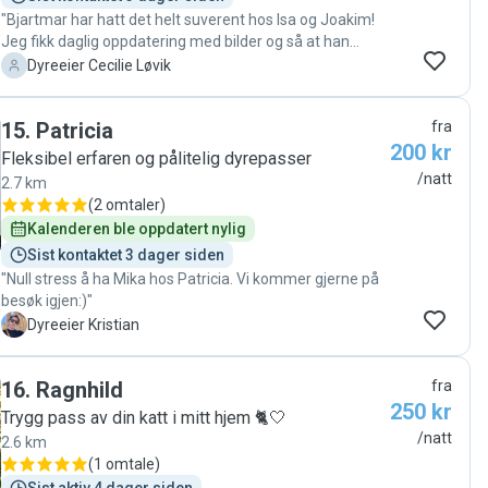
"Bjartmar har hatt det helt suverent hos Isa og Joakim!
Jeg fikk daglig oppdatering med bilder og så at han
koste seg og var avslappet. De bor sentralt i byen, men
C
Dyreeier Cecilie Løvik
rett ved store parkanlegg, så det er godt tilrettelagt for
hundepass. Fra begynnelsen fikk jeg veldig raskt svar på
15
.
Patricia
fra
min henvendelse, hvilket var veldig beroligende for meg,
200 kr
da jeg trengte pass på kort varsel. Kan varmt anbefale
Fleksibel erfaren og pålitelig dyrepasser
Isa og Joakim!"
/natt
2.7 km
(
2 omtaler
)
Kalenderen ble oppdatert nylig
Sist kontaktet 3 dager siden
"Null stress å ha Mika hos Patricia. Vi kommer gjerne på
besøk igjen:)"
K
Dyreeier Kristian
16
.
Ragnhild
fra
250 kr
Trygg pass av din katt i mitt hjem 🐈🤍
/natt
2.6 km
(
1 omtale
)