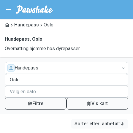
Hundepass
Oslo
Hundepass
,
Oslo
Overnatting hjemme hos dyrepasser
Hundepass
Filtre
Vis kart
Sortér etter
:
anbefalt