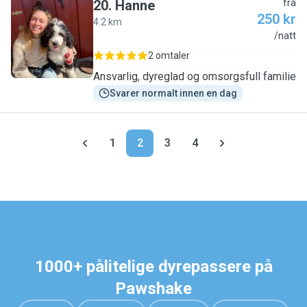
20
.
Hanne
fra
250 kr
4.2 km
H
/natt
2 omtaler
Ansvarlig, dyreglad og omsorgsfull familie
Svarer normalt innen en dag
1
2
3
4
1000+ pålitelige dyrepassere på
Pawshake