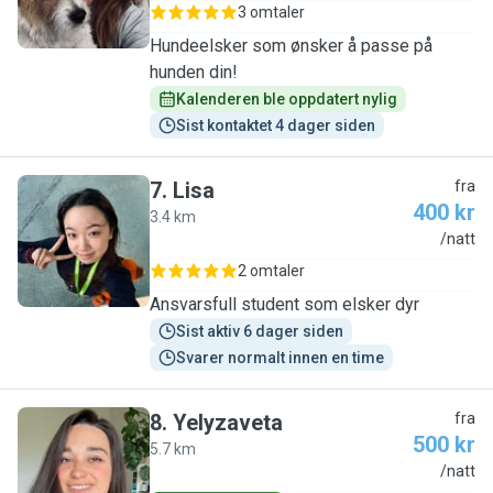
3 omtaler
Hundeelsker som ønsker å passe på
hunden din!
Kalenderen ble oppdatert nylig
Sist kontaktet 4 dager siden
7
.
Lisa
fra
400 kr
3.4 km
L
/natt
2 omtaler
Ansvarsfull student som elsker dyr
Sist aktiv 6 dager siden
Svarer normalt innen en time
8
.
Yelyzaveta
fra
500 kr
5.7 km
Y
/natt