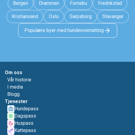
Bergen
Drammen
Fornebu
Fredrikstad
Kristiansand
Oslo
Sarpsborg
Stavanger
Populære byer med hundeovernatting
Om oss
Vår historie
I media
Blogg
Tjenester
Hundepass
Dagspass
Huspass
Kattepass