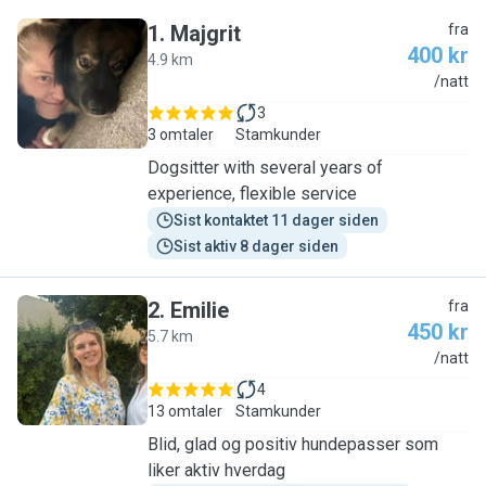
1
.
Majgrit
fra
400 kr
4.9 km
M
/natt
3
3 omtaler
Stamkunder
Dogsitter with several years of
experience, flexible service
Sist kontaktet 11 dager siden
Sist aktiv 8 dager siden
2
.
Emilie
fra
450 kr
5.7 km
E
/natt
4
13 omtaler
Stamkunder
Blid, glad og positiv hundepasser som
liker aktiv hverdag