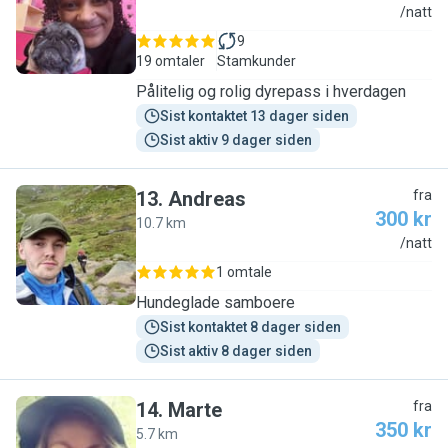
H
/natt
9
19 omtaler
Stamkunder
Pålitelig og rolig dyrepass i hverdagen
Sist kontaktet 13 dager siden
Sist aktiv 9 dager siden
13
.
Andreas
fra
300 kr
10.7 km
A
/natt
1 omtale
Hundeglade samboere
Sist kontaktet 8 dager siden
Sist aktiv 8 dager siden
14
.
Marte
fra
350 kr
5.7 km