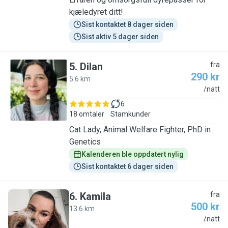
kjæledyret ditt!
Sist kontaktet 8 dager siden
Sist aktiv 5 dager siden
5
.
Dilan
fra
290 kr
5.6 km
D
/natt
6
18 omtaler
Stamkunder
Cat Lady, Animal Welfare Fighter, PhD in
Genetics
Kalenderen ble oppdatert nylig
Sist kontaktet 6 dager siden
6
.
Kamila
fra
500 kr
13.6 km
K
/natt