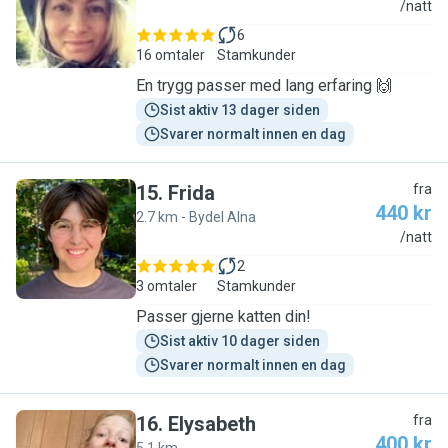
M
/natt
6
16 omtaler
Stamkunder
En trygg passer med lang erfaring 🙌
Sist aktiv 13 dager siden
Svarer normalt innen en dag
15
.
Frida
fra
440 kr
2.7 km - Bydel Alna
F
/natt
2
3 omtaler
Stamkunder
Passer gjerne katten din!
Sist aktiv 10 dager siden
Svarer normalt innen en dag
16
.
Elysabeth
fra
400 kr