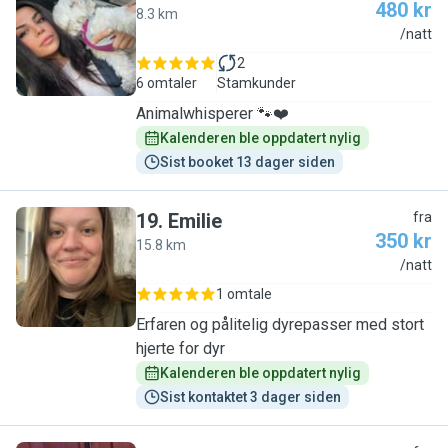
480 kr
8.3 km
D
/natt
2
6 omtaler
Stamkunder
Animalwhisperer 🐾❤️
Kalenderen ble oppdatert nylig
Sist booket 13 dager siden
19
.
Emilie
fra
350 kr
15.8 km
E
/natt
1 omtale
Erfaren og pålitelig dyrepasser med stort
hjerte for dyr
Kalenderen ble oppdatert nylig
Sist kontaktet 3 dager siden