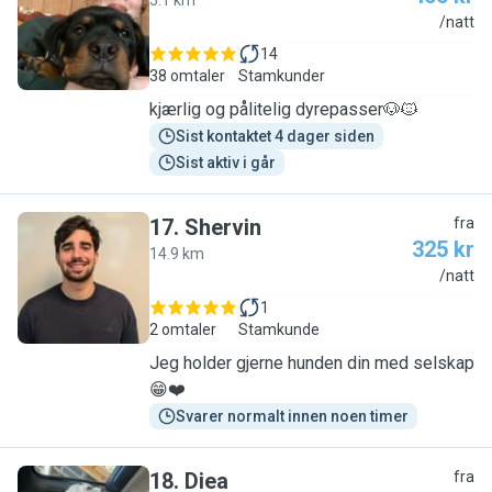
5.1 km
E
/natt
14
38 omtaler
Stamkunder
kjærlig og pålitelig dyrepasser🐶🐱
Sist kontaktet 4 dager siden
Sist aktiv i går
17
.
Shervin
fra
325 kr
14.9 km
S
/natt
1
2 omtaler
Stamkunde
Jeg holder gjerne hunden din med selskap
😁❤️
Svarer normalt innen noen timer
18
.
Diea
fra