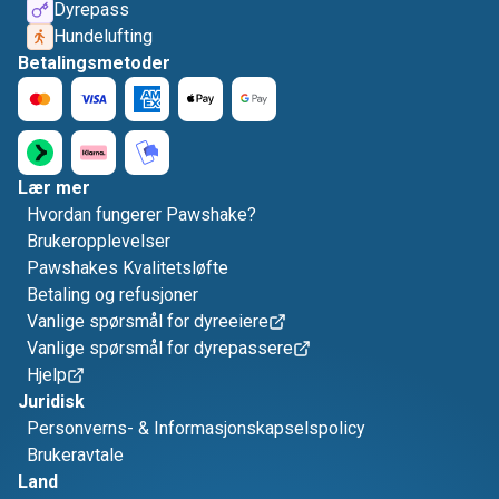
Dyrepass
Hundelufting
Betalingsmetoder
Lær mer
Hvordan fungerer Pawshake?
Brukeropplevelser
Pawshakes Kvalitetsløfte
Betaling og refusjoner
Vanlige spørsmål for dyreeiere
Vanlige spørsmål for dyrepassere
Hjelp
Juridisk
Personverns- & Informasjonskapselspolicy
Brukeravtale
Land