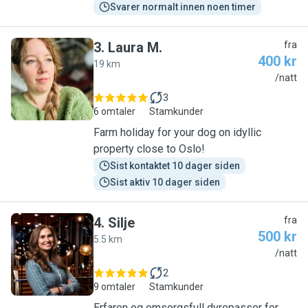
Svarer normalt innen noen timer
3
.
Laura M.
fra
400 kr
19 km
L
/natt
3
6 omtaler
Stamkunder
Farm holiday for your dog on idyllic
property close to Oslo!
Sist kontaktet 10 dager siden
Sist aktiv 10 dager siden
4
.
Silje
fra
500 kr
5.5 km
S
/natt
2
9 omtaler
Stamkunder
Erfaren og omsorgsfull dyrepasser for