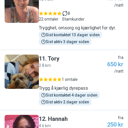
B
/natt
8
22 omtaler
Stamkunder
Trygghet, omsorg og kjærlighet for dyr.
Sist kontaktet 13 dager siden
Sist aktiv 3 dager siden
11
.
Tory
fra
650 kr
2.8 km
T
/natt
1 omtale
Trygg å kjærlig dyrepass
Sist kontaktet 4 dager siden
Sist aktiv 2 dager siden
12
.
Hannah
fra
250 kr
4.6 km