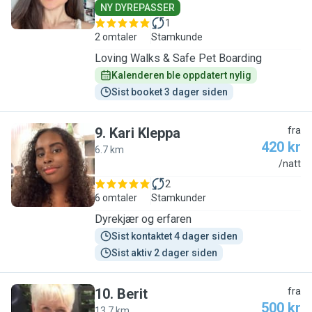
NY DYREPASSER
1
2 omtaler
Stamkunde
Loving Walks & Safe Pet Boarding
Kalenderen ble oppdatert nylig
Sist booket 3 dager siden
9
.
Kari Kleppa
fra
420 kr
6.7 km
K
/natt
2
6 omtaler
Stamkunder
Dyrekjær og erfaren
Sist kontaktet 4 dager siden
Sist aktiv 2 dager siden
10
.
Berit
fra
500 kr
13.7 km