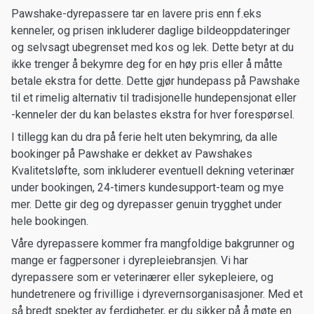
Pawshake-dyrepassere tar en lavere pris enn f.eks
kenneler, og prisen inkluderer daglige bildeoppdateringer
og selvsagt ubegrenset med kos og lek. Dette betyr at du
ikke trenger å bekymre deg for en høy pris eller å måtte
betale ekstra for dette. Dette gjør hundepass på Pawshake
til et rimelig alternativ til tradisjonelle hundepensjonat eller
-kenneler der du kan belastes ekstra for hver forespørsel.
I tillegg kan du dra på ferie helt uten bekymring, da alle
bookinger på Pawshake er dekket av Pawshakes
Kvalitetsløfte, som inkluderer eventuell dekning veterinær
under bookingen, 24-timers kundesupport-team og mye
mer. Dette gir deg og dyrepasser genuin trygghet under
hele bookingen.
Våre dyrepassere kommer fra mangfoldige bakgrunner og
mange er fagpersoner i dyrepleiebransjen. Vi har
dyrepassere som er veterinærer eller sykepleiere, og
hundetrenere og frivillige i dyrevernsorganisasjoner. Med et
så bredt spekter av ferdigheter, er du sikker på å møte en