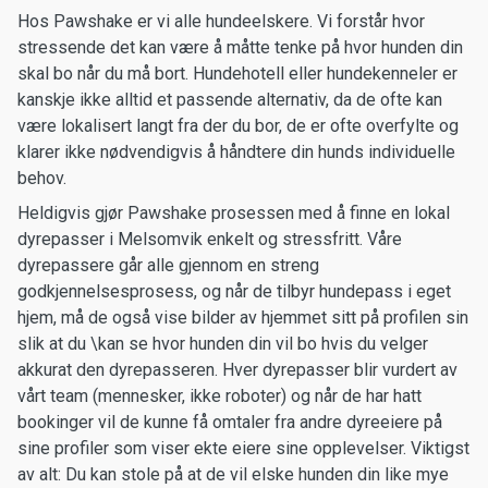
Hos Pawshake er vi alle hundeelskere. Vi forstår hvor
stressende det kan være å måtte tenke på hvor hunden din
skal bo når du må bort. Hundehotell eller hundekenneler er
kanskje ikke alltid et passende alternativ, da de ofte kan
være lokalisert langt fra der du bor, de er ofte overfylte og
klarer ikke nødvendigvis å håndtere din hunds individuelle
behov.
Heldigvis gjør Pawshake prosessen med å finne en lokal
dyrepasser i Melsomvik enkelt og stressfritt. Våre
dyrepassere går alle gjennom en streng
godkjennelsesprosess, og når de tilbyr hundepass i eget
hjem, må de også vise bilder av hjemmet sitt på profilen sin
slik at du \kan se hvor hunden din vil bo hvis du velger
akkurat den dyrepasseren. Hver dyrepasser blir vurdert av
vårt team (mennesker, ikke roboter) og når de har hatt
bookinger vil de kunne få omtaler fra andre dyreeiere på
sine profiler som viser ekte eiere sine opplevelser. Viktigst
av alt: Du kan stole på at de vil elske hunden din like mye