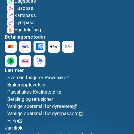
Dagspass
Huspass
Kattepass
Dyrepass
Hundelufting
Betalingsmetoder
Lær mer
Hvordan fungerer Pawshake?
Brukeropplevelser
Pawshakes Kvalitetsløfte
Betaling og refusjoner
Vanlige spørsmål for dyreeiere
Vanlige spørsmål for dyrepassere
Hjelp
Juridisk