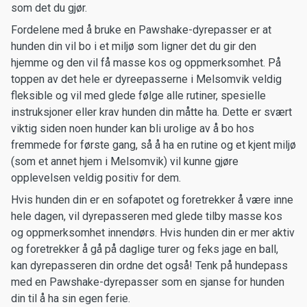
som det du gjør.
Fordelene med å bruke en Pawshake-dyrepasser er at
hunden din vil bo i et miljø som ligner det du gir den
hjemme og den vil få masse kos og oppmerksomhet. På
toppen av det hele er dyreepasserne i Melsomvik veldig
fleksible og vil med glede følge alle rutiner, spesielle
instruksjoner eller krav hunden din måtte ha. Dette er svært
viktig siden noen hunder kan bli urolige av å bo hos
fremmede for første gang, så å ha en rutine og et kjent miljø
(som et annet hjem i Melsomvik) vil kunne gjøre
opplevelsen veldig positiv for dem.
Hvis hunden din er en sofapotet og foretrekker å være inne
hele dagen, vil dyrepasseren med glede tilby masse kos
og oppmerksomhet innendørs. Hvis hunden din er mer aktiv
og foretrekker å gå på daglige turer og feks jage en ball,
kan dyrepasseren din ordne det også! Tenk på hundepass
med en Pawshake-dyrepasser som en sjanse for hunden
din til å ha sin egen ferie.