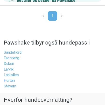
bestiller og betaler på Pawshake
.
1
Pawshake tilbyr også hundepass i
Sandefjord
Tønsberg
Duken
Larvik
Larkollen
Horten
Stavern
Hvorfor hundeovernatting?