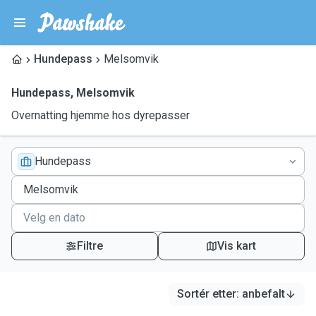
Hundepass
Melsomvik
Hundepass
,
Melsomvik
Overnatting hjemme hos dyrepasser
Hundepass
Filtre
Vis kart
Sortér etter
:
anbefalt