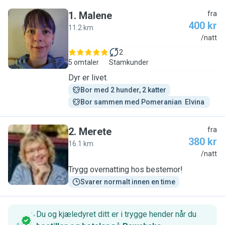
1
.
Malene
fra
400 kr
11.2 km
M
/natt
2
5 omtaler
Stamkunder
Dyr er livet.
Bor med 2 hunder, 2 katter
Bor sammen med Pomeranian  Elvina 
2
.
Merete
fra
380 kr
16.1 km
M
/natt
Trygg overnatting hos bestemor!
Svarer normalt innen en time
Du og kjæledyret ditt er i trygge hender når du