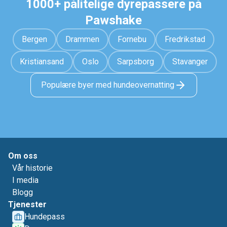
1000+ pålitelige dyrepassere på
Pawshake
Bergen
Drammen
Fornebu
Fredrikstad
Kristiansand
Oslo
Sarpsborg
Stavanger
Populære byer med hundeovernatting
Om oss
Vår historie
I media
Blogg
Tjenester
Hundepass