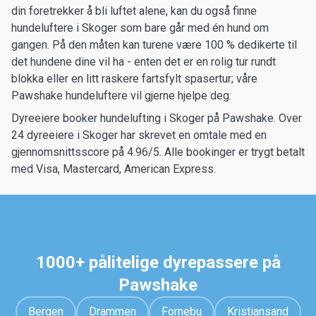
din foretrekker å bli luftet alene, kan du også finne
hundeluftere i Skoger som bare går med én hund om
gangen. På den måten kan turene være 100 % dedikerte til
det hundene dine vil ha - enten det er en rolig tur rundt
blokka eller en litt raskere fartsfylt spasertur; våre
Pawshake hundeluftere vil gjerne hjelpe deg.
Dyreeiere booker hundelufting i Skoger på Pawshake. Over
24 dyreeiere i Skoger har skrevet en omtale med en
gjennomsnittsscore på 4.96/5. Alle bookinger er trygt betalt
med Visa, Mastercard, American Express.
1000+ pålitelige dyrepassere på
Pawshake
Bergen
Drammen
Fornebu
Kristiansand