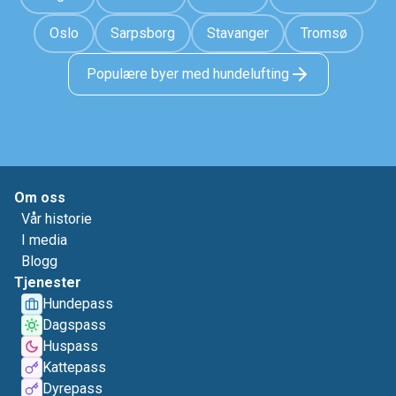
Oslo
Sarpsborg
Stavanger
Tromsø
Populære byer med hundelufting
Om oss
Vår historie
I media
Blogg
Tjenester
Hundepass
Dagspass
Huspass
Kattepass
Dyrepass