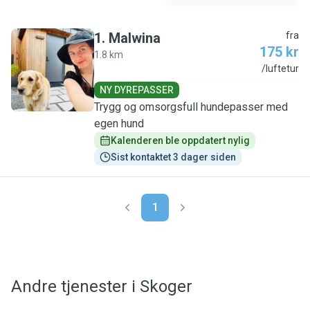
1
.
Malwina
fra
175 kr
1.8 km
M
/luftetur
NY DYREPASSER
Trygg og omsorgsfull hundepasser med
egen hund
Kalenderen ble oppdatert nylig
Sist kontaktet 3 dager siden
1
Andre tjenester i Skoger