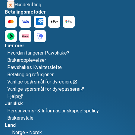
Hundelufting
Betalingsmetoder
Lær mer
Hvordan fungerer Pawshake?
Brukeropplevelser
Pawshakes Kvalitetsløfte
Betaling og refusjoner
Vanlige spørsmål for dyreeiere
Vanlige spørsmål for dyrepassere
Hjelp
Juridisk
Personverns- & Informasjonskapselspolicy
Brukeravtale
Land
Norge
-
Norsk