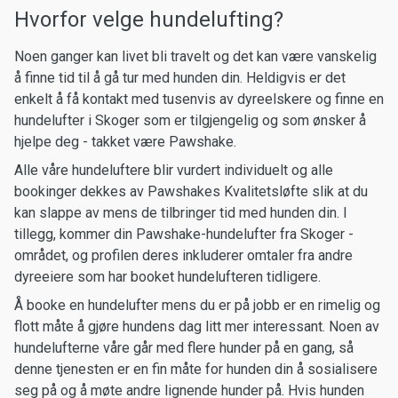
Hvorfor velge hundelufting?
Noen ganger kan livet bli travelt og det kan være vanskelig
å finne tid til å gå tur med hunden din. Heldigvis er det
enkelt å få kontakt med tusenvis av dyreelskere og finne en
hundelufter i Skoger som er tilgjengelig og som ønsker å
hjelpe deg - takket være Pawshake.
Alle våre hundeluftere blir vurdert individuelt og alle
bookinger dekkes av Pawshakes Kvalitetsløfte slik at du
kan slappe av mens de tilbringer tid med hunden din. I
tillegg, kommer din Pawshake-hundelufter fra Skoger -
området, og profilen deres inkluderer omtaler fra andre
dyreeiere som har booket hundelufteren tidligere.
Å booke en hundelufter mens du er på jobb er en rimelig og
flott måte å gjøre hundens dag litt mer interessant. Noen av
hundelufterne våre går med flere hunder på en gang, så
denne tjenesten er en fin måte for hunden din å sosialisere
seg på og å møte andre lignende hunder på. Hvis hunden