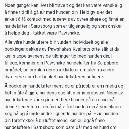
Noen ganger kan livet bli travelt og det kan være vanskelig
å finne tid til å gå tur med hunden din. Heldigvis er det
enkelt å få kontakt med tusenvis av dyreelskere og finne en
hundelufter i Sarpsborg som er tilgjengelig og som ønsker
å hjelpe deg - takket være Pawshake.
Alle våre hundeluftere blir vurdert individuelt og alle
bookinger dekkes av Pawshakes Kvalitetsløfte slik at du
kan slappe av mens de tilbringer tid med hunden din. I
tillegg, kommer din Pawshake-hundelufter fra Sarpsborg -
området, og profilen deres inkluderer omtaler fra andre
dyreeiere som har booket hundelufteren tidligere.
Å booke en hundelufter mens du er på jobb er en rimelig og
flott måte å gjøre hundens dag litt mer interessant. Noen av
hundelufterne våre går med flere hunder på en gang, så
denne tjenesten er en fin måte for hunden din å sosialisere
seg på og å møte andre lignende hunder på. Hvis hunden
din foretrekker å bli luftet alene, kan du også finne
hundeluftere i Sarpsborg som bare går med én hund om