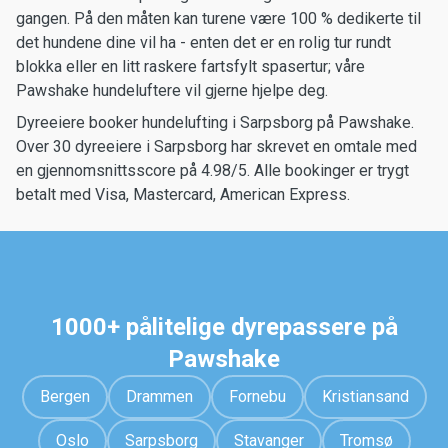
gangen. På den måten kan turene være 100 % dedikerte til
det hundene dine vil ha - enten det er en rolig tur rundt
blokka eller en litt raskere fartsfylt spasertur; våre
Pawshake hundeluftere vil gjerne hjelpe deg.
Dyreeiere booker hundelufting i Sarpsborg på Pawshake.
Over 30 dyreeiere i Sarpsborg har skrevet en omtale med
en gjennomsnittsscore på 4.98/5. Alle bookinger er trygt
betalt med Visa, Mastercard, American Express.
1000+ pålitelige dyrepassere på
Pawshake
Bergen
Drammen
Fornebu
Kristiansand
Oslo
Sarpsborg
Stavanger
Tromsø