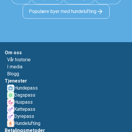
Populære byer med hundelufting
Om oss
Vår historie
I media
Blogg
Tjenester
Hundepass
Dagspass
Huspass
Kattepass
Dyrepass
Hundelufting
Betalingsmetoder