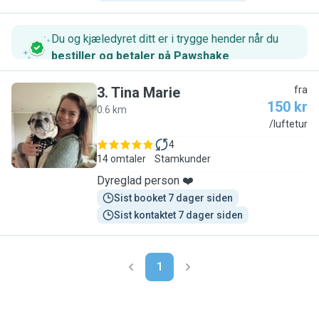
Du og kjæledyret ditt er i trygge hender når du
bestiller og betaler på Pawshake
.
3
.
Tina Marie
fra
150 kr
0.6 km
T
/luftetur
4
14 omtaler
Stamkunder
Dyreglad person ❤️
Sist booket 7 dager siden
Sist kontaktet 7 dager siden
1