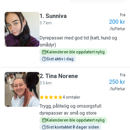
1
.
Sunniva
fra
200 kr
3.7 km
S
/luftetur
Dyrepasser med god tid (katt, hund og
smådyr)
Kalenderen ble oppdatert nylig
Sist aktiv i dag
2
.
Tina Norene
fra
250 kr
3.5 km
T
/luftetur
4 omtaler
Trygg, pålitelig og omsorgsfull
dyrepasser av små og store
Kalenderen ble oppdatert nylig
Sist kontaktet 8 dager siden