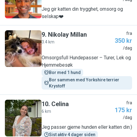
Jeg gir katten din trygghet, omsorg og
selskap❤️
9
.
Nikolay Millan
fra
350 kr
3.4 km
N
/dag
Omsorgsfull Hundepasser – Turer, Lek og
Hjemmebesøk
Bor med 1 hund
Bor sammen med Yorkshire terrier 
Krystoff
10
.
Celina
fra
175 kr
6 km
C
/dag
Jeg passer gjerne hunden eller katten din:)
Sist aktiv 4 dager siden