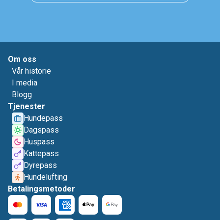
Om oss
Vår historie
I media
Blogg
Tjenester
Hundepass
Dagspass
Huspass
Kattepass
Dyrepass
Hundelufting
Betalingsmetoder