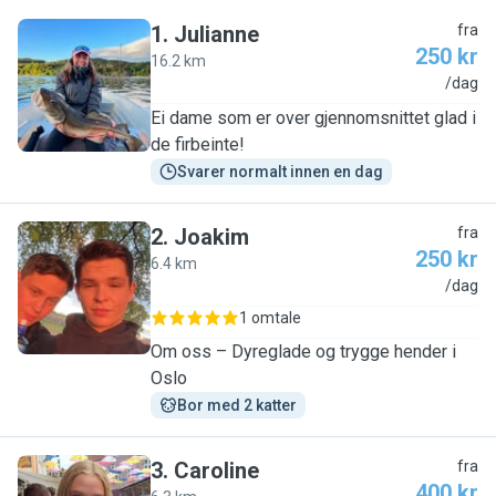
1
.
Julianne
fra
250 kr
16.2 km
J
/dag
Ei dame som er over gjennomsnittet glad i
de firbeinte!
Svarer normalt innen en dag
2
.
Joakim
fra
250 kr
6.4 km
J
/dag
1 omtale
Om oss – Dyreglade og trygge hender i
Oslo
Bor med 2 katter
3
.
Caroline
fra
400 kr