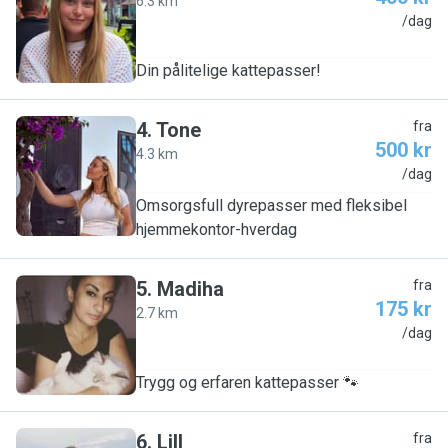
6.3 km
C
/dag
Din pålitelige kattepasser!
4
.
Tone
fra
500 kr
4.3 km
T
/dag
Omsorgsfull dyrepasser med fleksibel
hjemmekontor-hverdag
5
.
Madiha
fra
175 kr
2.7 km
M
/dag
Trygg og erfaren kattepasser 🐾
6
.
Lill
fra