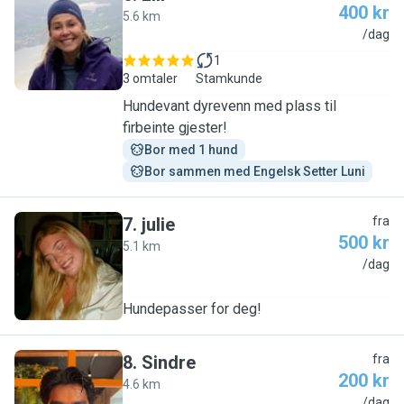
400 kr
5.6 km
L
/dag
1
3 omtaler
Stamkunde
Hundevant dyrevenn med plass til
firbeinte gjester!
Bor med 1 hund
Bor sammen med Engelsk Setter Luni
7
.
julie
fra
500 kr
5.1 km
J
/dag
Hundepasser for deg!
8
.
Sindre
fra
200 kr
4.6 km
S
/dag