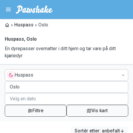
Huspass
Oslo
Huspass
,
Oslo
En dyrepasser overnatter i ditt hjem og tar vare på ditt
kjæledyr
Huspass
Filtre
Vis kart
Sortér etter
:
anbefalt