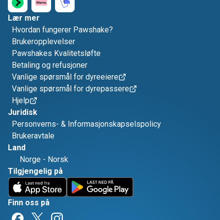
Lær mer
Hvordan fungerer Pawshake?
Brukeropplevelser
Pawshakes Kvalitetsløfte
Betaling og refusjoner
Vanlige spørsmål for dyreeiere
Vanlige spørsmål for dyrepassere
Hjelp
Juridisk
Personverns- & Informasjonskapselspolicy
Brukeravtale
Land
Norge
-
Norsk
Tilgjengelig på
Finn oss på