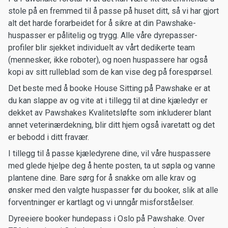
stole på en fremmed til å passe på huset ditt, så vi har gjort
alt det harde forarbeidet for å sikre at din Pawshake-
huspasser er pålitelig og trygg. Alle våre dyrepasser-
profiler blir sjekket individuelt av vårt dedikerte team
(mennesker, ikke roboter), og noen huspassere har også
kopi av sitt rulleblad som de kan vise deg på forespørsel.
Det beste med å booke House Sitting på Pawshake er at
du kan slappe av og vite at i tillegg til at dine kjæledyr er
dekket av Pawshakes Kvalitetsløfte som inkluderer blant
annet veterinærdekning, blir ditt hjem også ivaretatt og det
er bebodd i ditt fravær.
I tillegg til å passe kjæledyrene dine, vil våre huspassere
med glede hjelpe deg å hente posten, ta ut søpla og vanne
plantene dine. Bare sørg for å snakke om alle krav og
ønsker med den valgte huspasser før du booker, slik at alle
forventninger er kartlagt og vi unngår misforståelser.
Dyreeiere booker hundepass i Oslo på Pawshake. Over