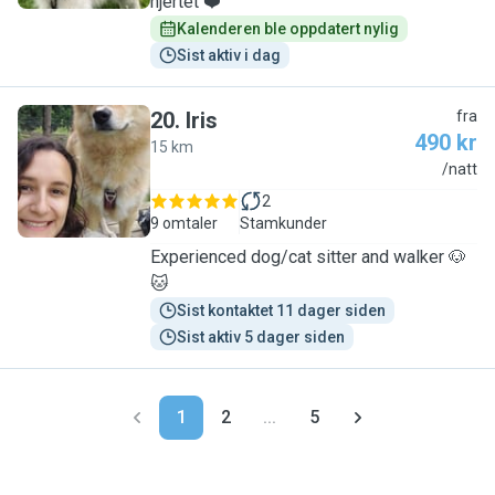
hjertet ❤️
Kalenderen ble oppdatert nylig
Sist aktiv i dag
20
.
Iris
fra
490 kr
15 km
I
/natt
2
9 omtaler
Stamkunder
Experienced dog/cat sitter and walker 🐶
🐱
Sist kontaktet 11 dager siden
Sist aktiv 5 dager siden
1
2
...
5