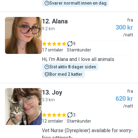
Svarer normalt innen en dag
12
.
Alana
fra
300 kr
9.2 km
A
/natt
9
17 omtaler
Stamkunder
Hi, I‘m Alana and I love all animals
Sist aktiv 8 dager siden
Bor med 2 katter
13
.
Joy
fra
620 kr
3.3 km
J
/natt
3
12 omtaler
Stamkunder
Vet Nurse (Dyrepleier) available for worry-
free sittings🐾