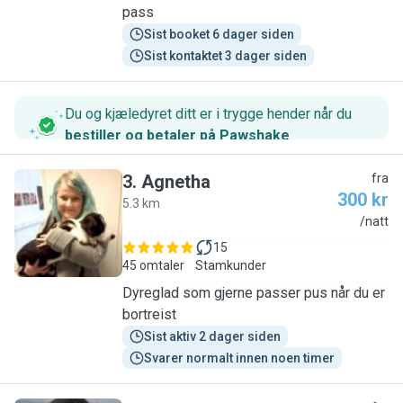
pass
Sist booket 6 dager siden
Sist kontaktet 3 dager siden
Du og kjæledyret ditt er i trygge hender når du
bestiller og betaler på Pawshake
.
3
.
Agnetha
fra
300 kr
5.3 km
A
/natt
15
45 omtaler
Stamkunder
Dyreglad som gjerne passer pus når du er
bortreist
Sist aktiv 2 dager siden
Svarer normalt innen noen timer