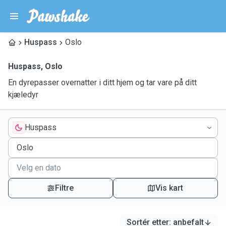
Huspass
Oslo
Huspass
,
Oslo
En dyrepasser overnatter i ditt hjem og tar vare på ditt
kjæledyr
Huspass
Filtre
Vis kart
Sortér etter
:
anbefalt