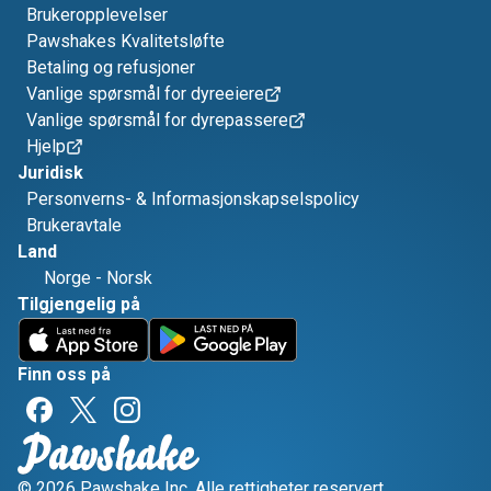
Brukeropplevelser
Pawshakes Kvalitetsløfte
Betaling og refusjoner
Vanlige spørsmål for dyreeiere
Vanlige spørsmål for dyrepassere
Hjelp
Juridisk
Personverns- & Informasjonskapselspolicy
Brukeravtale
Land
Norge
-
Norsk
Tilgjengelig på
Finn oss på
© 2026 Pawshake Inc. Alle rettigheter reservert.