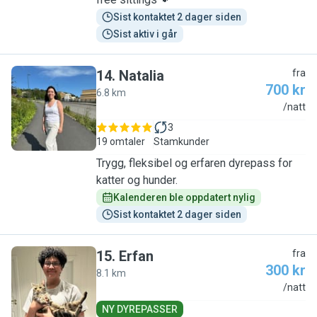
Sist kontaktet 2 dager siden
Sist aktiv i går
14
.
Natalia
fra
700 kr
6.8 km
N
/natt
3
19 omtaler
Stamkunder
Trygg, fleksibel og erfaren dyrepass for
katter og hunder.
Kalenderen ble oppdatert nylig
Sist kontaktet 2 dager siden
15
.
Erfan
fra
300 kr
8.1 km
E
/natt
NY DYREPASSER