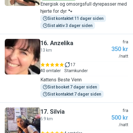
Energisk og omsorgsfull dyrepasser med
hjerte for dyr 🐾
Sist kontaktet 11 dager siden
Sist aktiv 3 dager siden
16
.
Anzelika
fra
350 kr
13 km
A
/natt
17
40 omtaler
Stamkunder
Kattens Beste Venn
Sist booket 7 dager siden
Sist kontaktet 7 dager siden
17
.
Silvia
fra
500 kr
5.9 km
S
/natt