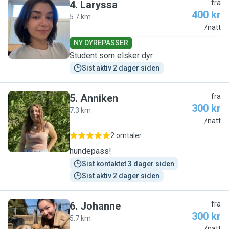
4
.
Laryssa
fra
400 kr
5.7 km
L
/natt
NY DYREPASSER
Student som elsker dyr
Sist aktiv 2 dager siden
5
.
Anniken
fra
300 kr
7.3 km
A
/natt
2 omtaler
hundepass!
Sist kontaktet 3 dager siden
Sist aktiv 2 dager siden
6
.
Johanne
fra
300 kr
5.7 km
/natt