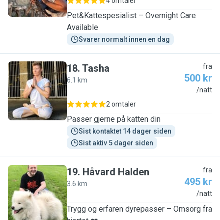
4 omtaler
Pet&Kattespesialist – Overnight Care
Available
Svarer normalt innen en dag
18
.
Tasha
fra
500 kr
6.1 km
T
/natt
2 omtaler
Passer gjerne på katten din
Sist kontaktet 14 dager siden
Sist aktiv 5 dager siden
19
.
Håvard Halden
fra
495 kr
3.6 km
H
/natt
Trygg og erfaren dyrepasser – Omsorg fra