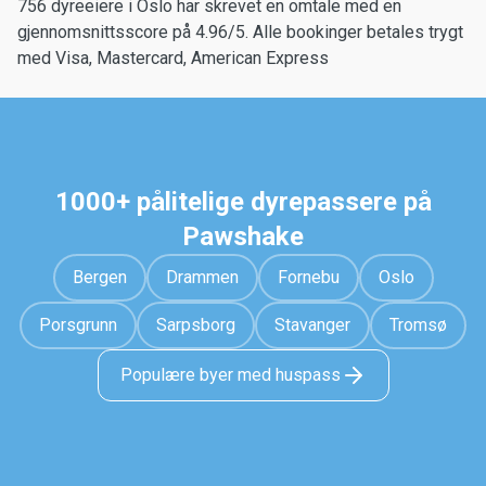
756 dyreeiere i Oslo har skrevet en omtale med en
gjennomsnittsscore på 4.96/5. Alle bookinger betales trygt
med Visa, Mastercard, American Express
1000+ pålitelige dyrepassere på
Pawshake
Bergen
Drammen
Fornebu
Oslo
Porsgrunn
Sarpsborg
Stavanger
Tromsø
Populære byer med huspass