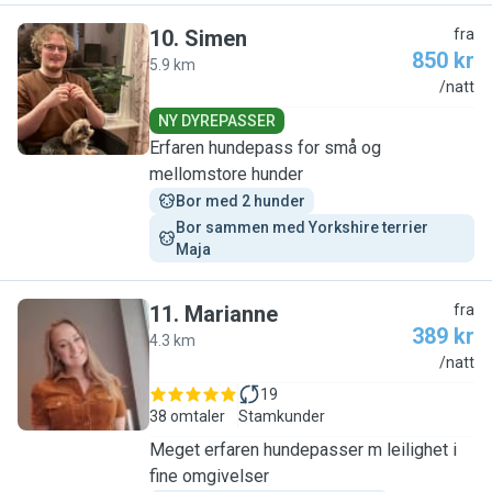
10
.
Simen
fra
850 kr
5.9 km
S
/natt
NY DYREPASSER
Erfaren hundepass for små og
mellomstore hunder
Bor med 2 hunder
Bor sammen med Yorkshire terrier 
Maja
11
.
Marianne
fra
389 kr
4.3 km
M
/natt
19
38 omtaler
Stamkunder
Meget erfaren hundepasser m leilighet i
fine omgivelser