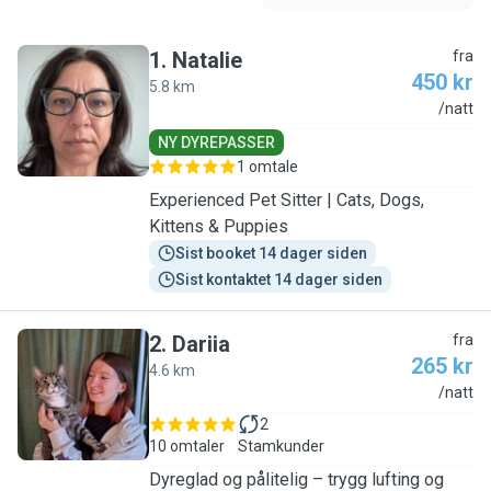
1
.
Natalie
fra
450 kr
5.8 km
N
/natt
NY DYREPASSER
1 omtale
Experienced Pet Sitter | Cats, Dogs,
Kittens & Puppies
Sist booket 14 dager siden
Sist kontaktet 14 dager siden
2
.
Dariia
fra
265 kr
4.6 km
D
/natt
2
10 omtaler
Stamkunder
Dyreglad og pålitelig – trygg lufting og