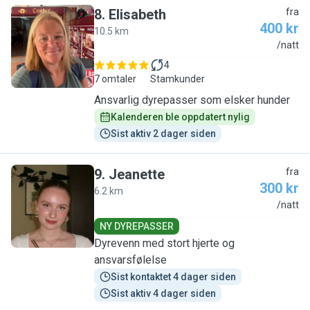
8
.
Elisabeth
fra
400 kr
10.5 km
E
/natt
4
7 omtaler
Stamkunder
Ansvarlig dyrepasser som elsker hunder
Kalenderen ble oppdatert nylig
Sist aktiv 2 dager siden
9
.
Jeanette
fra
300 kr
6.2 km
J
/natt
NY DYREPASSER
Dyrevenn med stort hjerte og
ansvarsfølelse
Sist kontaktet 4 dager siden
Sist aktiv 4 dager siden