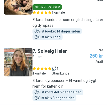
J
NY DYREPASSER
1 omtale
Erfaren hundeeier som er glad i lange turer
og dyrepass
Sist booket 14 dager siden
Sist aktiv i dag
7
.
Solveig Helen
fra
250 kr
3.1 km
S
/natt
1
1 omtale
Stamkunde
Erfaren dyrepasser – Et varmt og trygt
hjem for katten din
Sist kontaktet 5 dager siden
Sist aktiv 3 dager siden