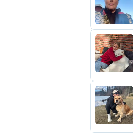
L
I
L