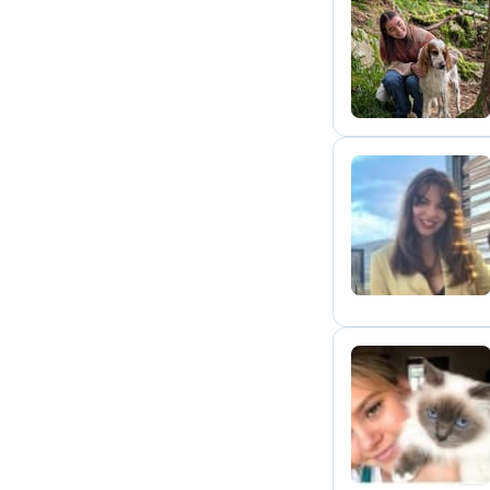
J
D
V