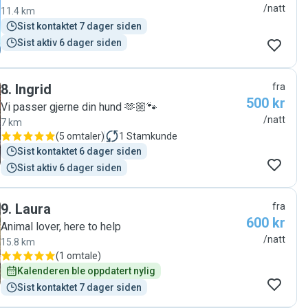
/natt
11.4 km
Sist kontaktet 7 dager siden
Sist aktiv 6 dager siden
8
.
Ingrid
fra
500 kr
Vi passer gjerne din hund 🫶🏼🐾
/natt
7 km
(
5 omtaler
)
1
Stamkunde
Sist kontaktet 6 dager siden
Sist aktiv 6 dager siden
9
.
Laura
fra
600 kr
Animal lover, here to help
/natt
15.8 km
(
1 omtale
)
Kalenderen ble oppdatert nylig
Sist kontaktet 7 dager siden