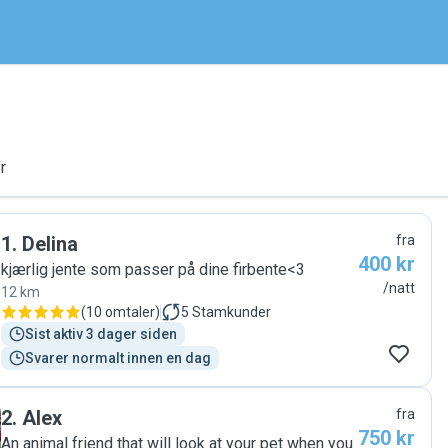
r
1
.
Delina
fra
400 kr
kjærlig jente som passer på dine firbente<3
/natt
12 km
(
10 omtaler
)
5
Stamkunder
Sist aktiv 3 dager siden
Svarer normalt innen en dag
2
.
Alex
fra
750 kr
An animal friend that will look at your pet when you