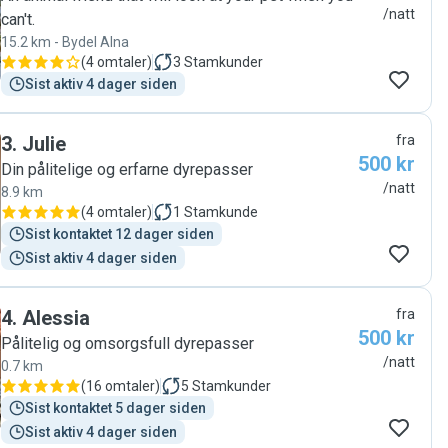
/natt
can't.
15.2 km - Bydel Alna
(
4 omtaler
)
3
Stamkunder
Sist aktiv 4 dager siden
3
.
Julie
fra
500 kr
Din pålitelige og erfarne dyrepasser
/natt
8.9 km
(
4 omtaler
)
1
Stamkunde
Sist kontaktet 12 dager siden
Sist aktiv 4 dager siden
4
.
Alessia
fra
500 kr
Pålitelig og omsorgsfull dyrepasser
/natt
0.7 km
(
16 omtaler
)
5
Stamkunder
Sist kontaktet 5 dager siden
Sist aktiv 4 dager siden