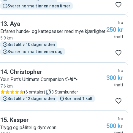
Svarer normalt innen noen timer
13
.
Aya
fra
250 kr
Erfaren hunde- og kattepasser med mye kjærlighet
/natt
5.9 km
Sist aktiv 10 dager siden
Svarer normalt innen en dag
14
.
Christopher
fra
300 kr
Your Pet's Ultimate Companion 🐶🐈🐾
/natt
7.6 km
(
6 omtaler
)
3
Stamkunder
Sist aktiv 12 dager siden
Bor med 1 katt
15
.
Kasper
fra
500 kr
Trygg og pålitelig dyrevenn