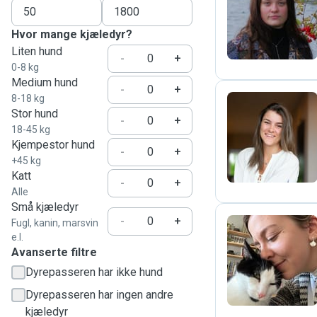
A
Hvor mange kjæledyr?
Liten hund
-
+
0-8 kg
Medium hund
-
+
8-18 kg
Stor hund
-
+
18-45 kg
J
Kjempestor hund
-
+
+45 kg
Katt
-
+
Alle
Små kjæledyr
-
+
Fugl, kanin, marsvin
e.l.
Avanserte filtre
A
Dyrepasseren har ikke hund
Dyrepasseren har ingen andre
kjæledyr