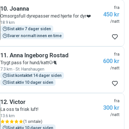
10
.
Joanna
fra
450 kr
Omsorgsfull dyrepasser med hjerte for dyr❤️
/natt
18.9 km
Sist aktiv 7 dager siden
Svarer normalt innen en time
11
.
Anna Ingeborg Rostad
fra
600 kr
Trygt pass for hund/katt🐶🐈
/natt
7.3 km - St. Hanshaugen
Sist kontaktet 14 dager siden
Sist aktiv 10 dager siden
12
.
Victor
fra
300 kr
La oss ta frisk luft!
/natt
13.6 km
(
1 omtale
)
Sist aktiv 10 dager siden