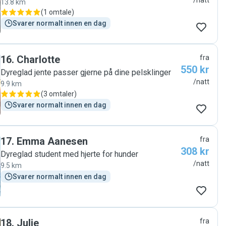
/natt
13.8 km
(
1 omtale
)
Svarer normalt innen en dag
16
.
Charlotte
fra
550 kr
Dyreglad jente passer gjerne på dine pelsklinger
/natt
9.9 km
(
3 omtaler
)
Svarer normalt innen en dag
17
.
Emma Aanesen
fra
308 kr
Dyreglad student med hjerte for hunder
/natt
9.5 km
Svarer normalt innen en dag
18
.
Julie
fra