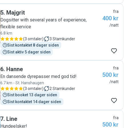
5
.
Majgrit
fra
400 kr
Dogsitter with several years of experience,
/natt
flexible service
6.8 km
(
3 omtaler
)
3
Stamkunder
Sist kontaktet 8 dager siden
Sist aktiv 5 dager siden
6
.
Hanne
fra
500 kr
En dansende dyrepasser med god tid!
/natt
6.7 km - St. Hanshaugen
(
3 omtaler
)
2
Stamkunder
Sist booket 13 dager siden
Sist kontaktet 14 dager siden
7
.
Line
fra
500 kr
Hundeelsker!