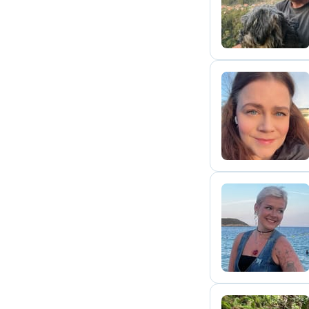
K
C
E