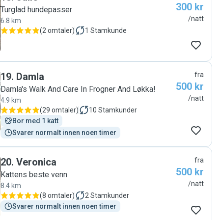
300 kr
Turglad hundepasser
/natt
6.8 km
(
2 omtaler
)
1
Stamkunde
19
.
Damla
fra
500 kr
Damla's Walk And Care In Frogner And Løkka!
/natt
4.9 km
(
29 omtaler
)
10
Stamkunder
Bor med 1 katt
Svarer normalt innen noen timer
20
.
Veronica
fra
500 kr
Kattens beste venn
/natt
8.4 km
(
8 omtaler
)
2
Stamkunder
Svarer normalt innen noen timer