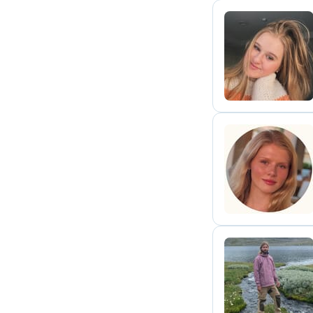
J
A
V