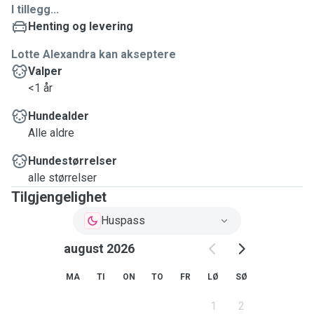
I tillegg...
Henting og levering
Lotte Alexandra kan akseptere
Valper
<1 år
Hundealder
Alle aldre
Hundestørrelser
alle størrelser
Tilgjengelighet
Huspass
august 2026
MA
TI
ON
TO
FR
LØ
SØ
1
2