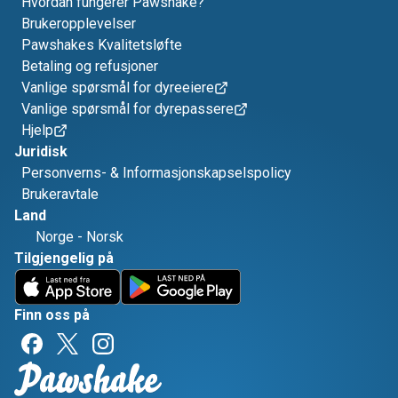
Hvordan fungerer Pawshake?
Brukeropplevelser
Pawshakes Kvalitetsløfte
Betaling og refusjoner
Vanlige spørsmål for dyreeiere
Vanlige spørsmål for dyrepassere
Hjelp
Juridisk
Personverns- & Informasjonskapselspolicy
Brukeravtale
Land
Norge
-
Norsk
Tilgjengelig på
Finn oss på