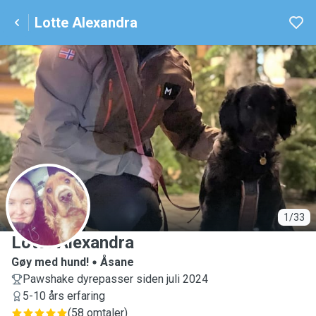
Lotte Alexandra
L
1/33
Lotte Alexandra
Gøy med hund!
Åsane
Pawshake dyrepasser siden juli 2024
5-10 års erfaring
(
58 omtaler
)