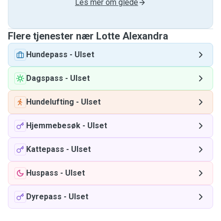
Les mer om glede
Flere tjenester nær Lotte Alexandra
Hundepass
-
Ulset
Dagspass
-
Ulset
Hundelufting
-
Ulset
Hjemmebesøk
-
Ulset
Kattepass
-
Ulset
Huspass
-
Ulset
Dyrepass
-
Ulset