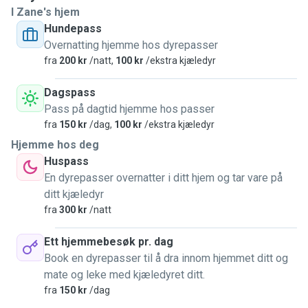
I Zane's hjem
De er de dyrene som jeg har erfaring med, men kan være
Hundepass
villig å lære om.andre dyr også, om det skulle være :)
Overnatting hjemme hos dyrepasser
fra
200 kr
/natt,
100 kr
/ekstra kjæledyr
Jeg kan passe på dyr hjemme hos dere, gå på tur og mulig
også invitere hos meg.
Dagspass
Bor sentralt i Trondheim på lafemoy, og tar gjerne oppgaver
Pass på dagtid hjemme hos passer
i området, og går gjerne på tur i Ladestien.
fra
150 kr
/dag,
100 kr
/ekstra kjæledyr
Hjemme hos deg
Jeg er samarbeidsvillig og kreativ, i fritiden besøker jeg
Huspass
kultur og kunstangementer, liker å bade, badstue og reiser.
En dyrepasser overnatter i ditt hjem og tar vare på
ditt kjæledyr
fra
300 kr
/natt
Ett hjemmebesøk pr. dag
Book en dyrepasser til å dra innom hjemmet ditt og
mate og leke med kjæledyret ditt.
fra
150 kr
/dag