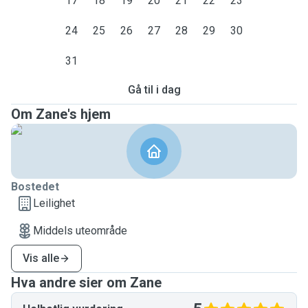
17
18
19
20
21
22
23
24
25
26
27
28
29
30
31
Gå til i dag
Om Zane's hjem
Bostedet
Leilighet
Middels uteområde
Vis alle
Hva andre sier om Zane