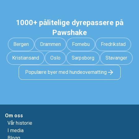
1000+ pålitelige dyrepassere på
Pawshake
Bergen
Drammen
Fornebu
Fredrikstad
Kristiansand
Oslo
Sarpsborg
Stavanger
Populære byer med hundeovernatting
Om oss
Vår historie
I media
Blogg