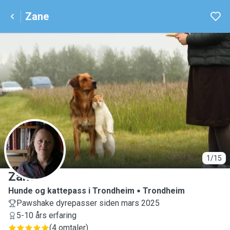
Zane
Z
1/15
Zane
Hunde og kattepass i Trondheim
Trondheim
Pawshake dyrepasser siden mars 2025
5-10 års erfaring
(
4 omtaler
)