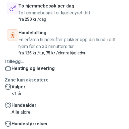
To hjemmebesøk per dag
To hjemmebesøk for kjæledyret ditt
fra
250 kr
/dag
Hundelufting
En erfaren hundelufter plukker opp din hund i ditt
hjem for en 30 minutters tur
fra
125 kr
/tur,
75 kr
/ekstra kjæledyr
I tillegg...
Henting og levering
Zane kan akseptere
Valper
<1 år
Hundealder
Alle aldre
Hundestørrelser