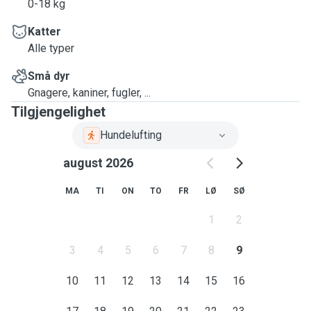
0-18 kg
Katter
Alle typer
Små dyr
Gnagere, kaniner, fugler, ...
Tilgjengelighet
Hundelufting
august 2026
MA
TI
ON
TO
FR
LØ
SØ
1
2
3
4
5
6
7
8
9
10
11
12
13
14
15
16