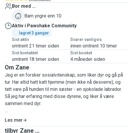
Bor med ...
Barn yngre enn 10
Aktiv i Pawshake Community
lagret 3 ganger
Sist aktiv
Svarer vanligvis
omtrent 21 timer siden
innen omtrent 10 timer
Sist kontaktet
Sist booket
omtrent 18 timer siden
4 måneder siden
Om Zane
Jeg er en forsker sosialvitenskap, som liker dyr og gå på
tur. Har altid hatt katt hjemme (men ikke nå desverre), og
tatt vare på hunden til min søster - en sjokolade labrador.
Så jeg har erfaring med disse dyrene, og liker å være
sammen med dyr.
Nå tenkte jeg at jeg tilby min hjelp til andre og samtidig
Les mer
gjøre det jeg liker - gå på tur og være sammen men hunder
tilbyr Zane ...
og også katter!