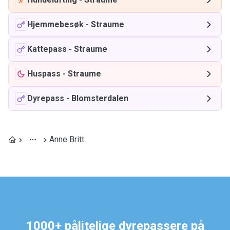
Hjemmebesøk
-
Straume
Kattepass
-
Straume
Huspass
-
Straume
Dyrepass
-
Blomsterdalen
Anne Britt
1000+ pålitelige dyrepassere på