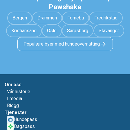
Pawshake
Bergen
Drammen
Fornebu
Fredrikstad
Kristiansand
Oslo
Sarpsborg
Stavanger
Populære byer med hundeovernatting
Om oss
Vår historie
I media
Blogg
Tjenester
Hundepass
Dagspass