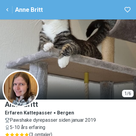
Anne Britt
A
1/6
Anne Britt
Erfaren Kattepasser
Bergen
Pawshake dyrepasser siden januar 2019
5-10 års erfaring
(
3 omtaler
)