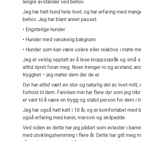
lengre avstander ved behov.
Jeg har hatt hund hele livet, og har erfaring med mang
behov. Jeg har blant annet passet:
• Engstelige hunder
• Hunder med vanskelig bakgrunn
• Hunder som kan være usikre eller reaktive i møte m
Jeg er veldig opptatt av å lese kroppsspråk og små si
alltid dyret foran meg. Noen trenger ro og avstand, a
trygghet – jeg møter dem der de er.
Dyr har alltid vært en stor og naturlig del av livet mitt,
forhold til dem. Familien min har flere dyr som jeg til
er vant til å være en trygg og stabil person for dem i 
Jeg har også hatt katt i 10 år, og er komfortabel med 
også erfaring med kanin, marsvin og skilpadde
Ved siden av dette har jeg jobbet som avlaster i bar
med utviklingshemming i flere år. Dette har gitt meg 