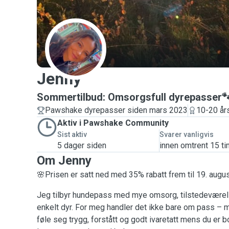
J
Jenny
Sommertilbud: Omsorgsfull dyrepasser
Pawshake dyrepasser siden mars 2023
10-20 års
Aktiv i Pawshake Community
Sist aktiv
Svarer vanligvis
5 dager siden
innen omtrent 15 ti
Om Jenny
🌸Prisen er satt ned med 35% rabatt frem til 19. augu
Jeg tilbyr hundepass med mye omsorg, tilstedeværels
enkelt dyr. For meg handler det ikke bare om pass – m
føle seg trygg, forstått og godt ivaretatt mens du er 