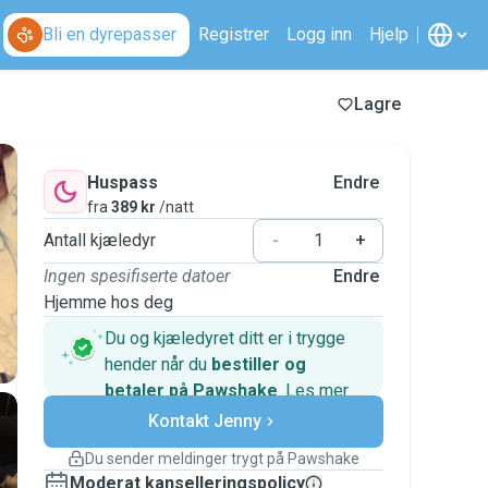
Bli en dyrepasser
Registrer
Logg inn
Hjelp
Lagre
Huspass
Endre
fra
389 kr
/natt
Antall kjæledyr
-
+
Ingen spesifiserte datoer
Endre
Hjemme hos deg
Du og kjæledyret ditt er i trygge
hender når du
bestiller og
betaler på Pawshake
.
Les mer
Sikre betalinger
Kontakt Jenny
Hjelp hvis planene endrer seg
Dekkede bestillinger
Du sender meldinger trygt på Pawshake
Hold alt på Pawshake – fra første melding til
Moderat kanselleringspolicy
betaling – så du er dekket av
Pawshake-