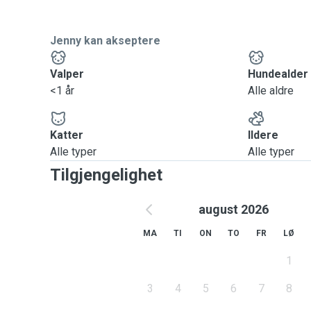
Jenny kan akseptere
Valper
Hundealder
<1 år
Alle aldre
Katter
Ildere
Alle typer
Alle typer
Tilgjengelighet
august 2026
MA
TI
ON
TO
FR
LØ
1
3
4
5
6
7
8