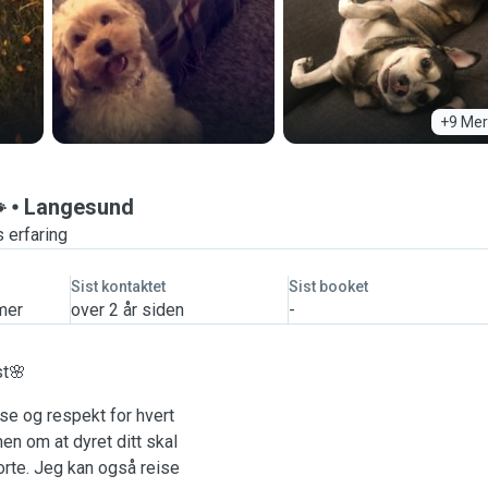
+9 Mer

Langesund
 erfaring
Sist kontaktet
Sist booket
mer
over 2 år siden
-
st🌸
e og respekt for hvert
en om at dyret ditt skal
borte. Jeg kan også reise