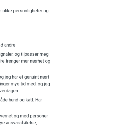
e ulike personligheter og
ed andre
gnaler, og tilpasser meg
ndre trenger mer nærhet og
 og jeg har et genuint nært
bringer mye tid med, og jeg
hverdagen.
både hund og katt. Har
nevernet og med personer
mye ansvarsfølelse,