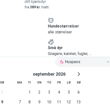
ditt kjæledyr
fra
389 kr
/natt
Hundestørrelser
alle størrelser
Små dyr
Gnagere, kaniner, fugler, ...
Huspass
september 2026
SØ
MA
TI
ON
TO
FR
LØ
SØ
2
1
2
3
4
5
6
9
7
8
9
10
11
12
13