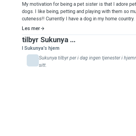
My motivation for being a pet sister is that I adore pe
dogs. I like being, petting and playing with them so muc
cuteness!! Currently I have a dog in my home country.
so clever and knows some orders such as waiting, a g
Les mer
her some dog snacks) and giving hers paws for askin
tilbyr Sukunya ...
thank you. I also have experiences with other animals
cousins have them), hens (my grandfather has many of
I Sukunya's hjem
and squirrels. I used to take care of them when I was i
Sukunya tilbyr per i dag ingen tjenester i hje
questions, I'd be happy to answer them. I'm looking for
sitt.
Have a wonderful day🌷
Best regards,
Sukunya