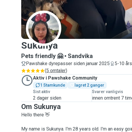
S
Sukunya
Pets friendly 🤗
Sandvika
Pawshake dyrepasser siden januar 2025
5-10 års
(
5 omtaler
)
Aktiv i Pawshake Community
1 Stamkunde
lagret 2 ganger
Sist aktiv
Svarer vanligvis
2 dager siden
innen omtrent 7 tim
Om Sukunya
Hello there 👋
My name is Sukunya. I'm 28 years old. I'm an easy goi