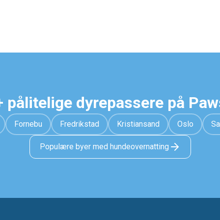
 pålitelige dyrepassere på Pa
Fornebu
Fredrikstad
Kristiansand
Oslo
Sa
Populære byer med hundeovernatting