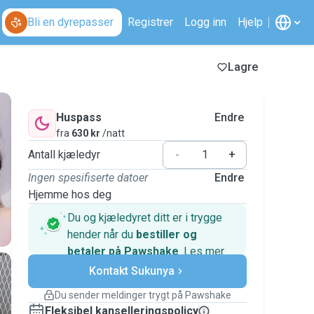
Bli en dyrepasser
Registrer
Logg inn
Hjelp
Lagre
Huspass
Endre
fra
630 kr
/natt
Antall kjæledyr
-
+
Ingen spesifiserte datoer
Endre
Hjemme hos deg
Du og kjæledyret ditt er i trygge
hender når du
bestiller og
betaler på Pawshake
.
Les mer
Sikre betalinger
Kontakt Sukunya
Hjelp hvis planene endrer seg
Dekkede bestillinger
Du sender meldinger trygt på Pawshake
Hold alt på Pawshake – fra første melding til
Fleksibel kanselleringspolicy
betaling – så du er dekket av
Pawshake-