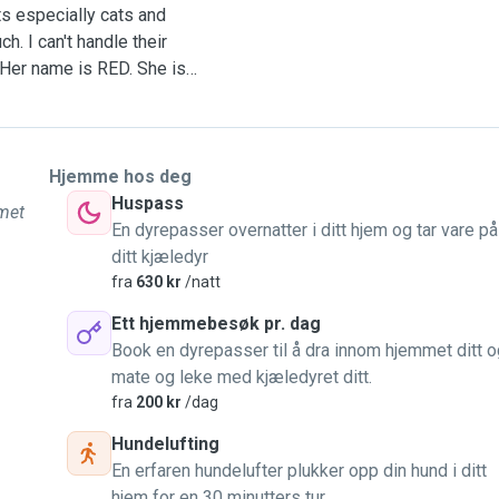
ts especially cats and
h. I can't handle their
 Her name is RED. She is
entle bite ( when I handed
g something or saying
 such as cats (as my
 them), rabbits, hamsters
Hjemme hos deg
n Thailand. If you have any
Huspass
mmet
ward to talking to you.
En dyrepasser overnatter i ditt hjem og tar vare på
ditt kjæledyr
fra
630 kr
/natt
Ett hjemmebesøk pr. dag
Book en dyrepasser til å dra innom hjemmet ditt o
mate og leke med kjæledyret ditt.
fra
200 kr
/dag
Hundelufting
En erfaren hundelufter plukker opp din hund i ditt
hjem for en 30 minutters tur