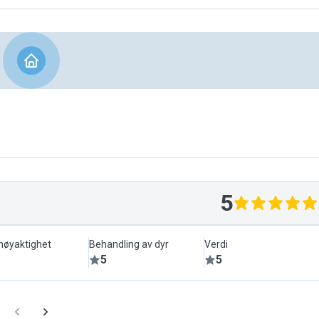
5
lnøyaktighet
Behandling av dyr
Verdi
5
5