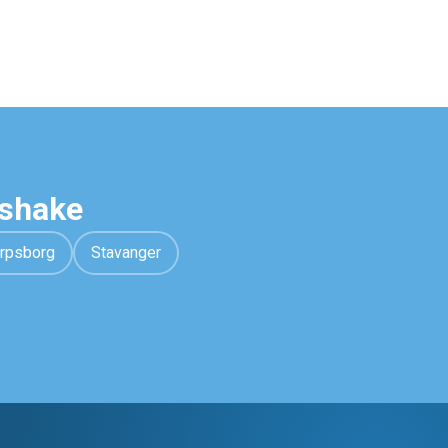
wshake
rpsborg
Stavanger