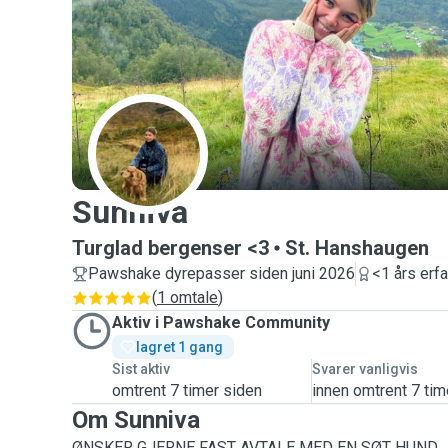
S
Sunniva
Turglad bergenser <3
St. Hanshaugen
Pawshake dyrepasser siden juni 2026
<1 års erfa
(
1 omtale
)
Aktiv i Pawshake Community
lagret 1 gang 
Sist aktiv
Svarer vanligvis
omtrent 7 timer siden
innen omtrent 7 tim
Om Sunniva
ØNSKER GJERNE FAST AVTALE MED EN SØT HUND