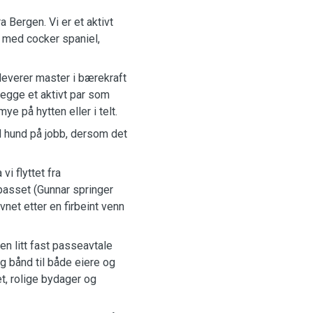
a Bergen. Vi er et aktivt
g med cocker spaniel,
leverer master i bærekraft
r begge et aktivt par som
ye på hytten eller i telt.
d hund på jobb, dersom det
vi flyttet fra
passet (Gunnar springer
vnet etter en firbeint venn
en litt fast passeavtale
 og bånd til både eiere og
et, rolige bydager og