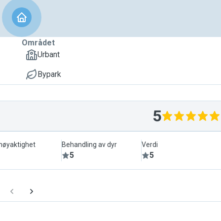
Området
Urbant
Bypark
5
lnøyaktighet
Behandling av dyr
Verdi
5
5