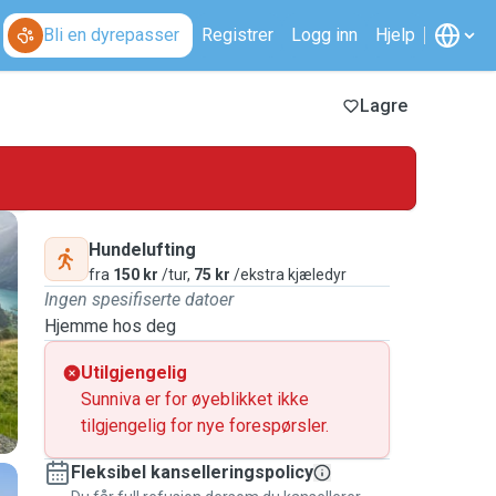
Bli en dyrepasser
Registrer
Logg inn
Hjelp
Lagre
Hundelufting
fra
150 kr
/tur,
75 kr
/ekstra kjæledyr
Ingen spesifiserte datoer
Hjemme hos deg
Utilgjengelig
Sunniva er for øyeblikket ikke
tilgjengelig for nye forespørsler.
Fleksibel kanselleringspolicy