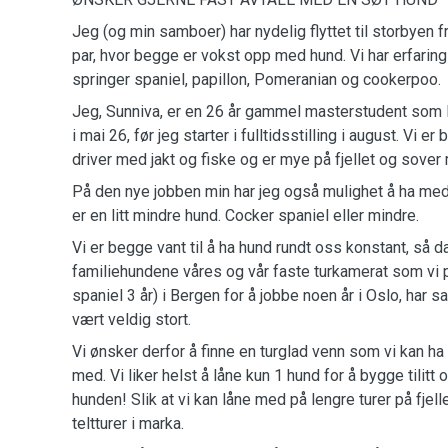
Jeg (og min samboer) har nydelig flyttet til storbyen fr
par, hvor begge er vokst opp med hund. Vi har erfarin
springer spaniel, papillon, Pomeranian og cookerpoo.
Jeg, Sunniva, er en 26 år gammel masterstudent som 
i mai 26, før jeg starter i fulltidsstilling i august. Vi e
driver med jakt og fiske og er mye på fjellet og sover m
På den nye jobben min har jeg også mulighet å ha me
er en litt mindre hund. Cocker spaniel eller mindre.
Vi er begge vant til å ha hund rundt oss konstant, så da 
familiehundene våres og vår faste turkamerat som vi 
spaniel 3 år) i Bergen for å jobbe noen år i Oslo, har sa
vært veldig stort.
Vi ønsker derfor å finne en turglad venn som vi kan ha 
med. Vi liker helst å låne kun 1 hund for å bygge tilitt
hunden! Slik at vi kan låne med på lengre turer på fjell
teltturer i marka.