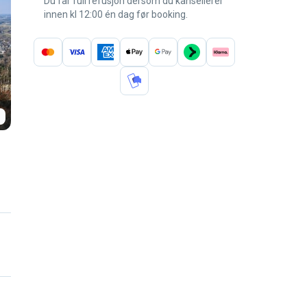
Du får full refusjon dersom du kansellerer
innen kl 12:00 én dag før booking.