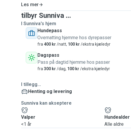
Les mer
tilbyr Sunniva ...
I Sunniva's hjem
Hundepass
Overnatting hjemme hos dyrepasser
fra
400 kr
/natt,
100 kr
/ekstra kjæledyr
Dagspass
Pass på dagtid hjemme hos passer
fra
300 kr
/dag,
100 kr
/ekstra kjæledyr
I tillegg...
Henting og levering
Sunniva kan akseptere
Valper
Hundealder
<1 år
Alle aldre