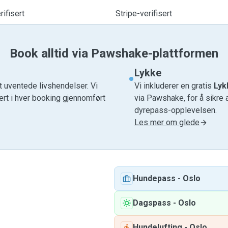
ifisert
Stripe-verifisert
Book alltid via Pawshake-plattformen
Lykke
t uventede livshendelser. Vi
Vi inkluderer en gratis
Lyk
ert i hver booking gjennomført
via Pawshake, for å sikre 
dyrepass-opplevelsen.
Les mer om glede
Hundepass
-
Oslo
Dagspass
-
Oslo
Hundelufting
-
Oslo