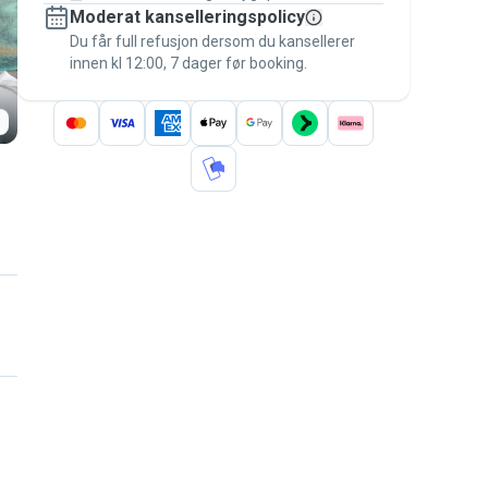
Moderat kanselleringspolicy
betaling – så du er dekket av
Pawshake-
Du får full refusjon dersom du kansellerer
garantien
.
innen kl 12:00, 7 dager før booking.