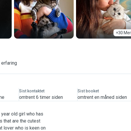
+30 Mer
 erfaring
Sist kontaktet
Sist booket
ime
omtrent 6 timer siden
omtrent en måned siden
1 year old girl who has
 that are the cutest
at lover who is keen on