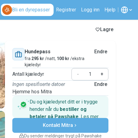
Bli en dyrepasser
Registrer
Logg inn
Hjelp
Lagre
Hundepass
Endre
fra
295 kr
/natt,
100 kr
/ekstra
kjæledyr
Antall kjæledyr
-
+
Ingen spesifiserte datoer
Endre
Hjemme hos Mitra
Du og kjæledyret ditt er i trygge
hender når du
bestiller og
betaler på Pawshake
.
Les mer
Sikre betalinger
Kontakt Mitra
Hjelp hvis planene endrer seg
Dekkede bestillinger
Du sender meldinger trygt på Pawshake
Hold alt på Pawshake – fra første melding til