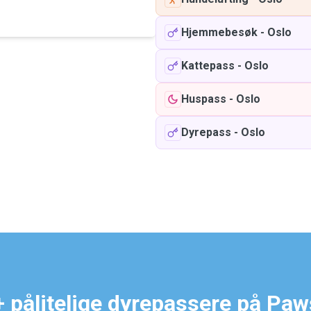
Hjemmebesøk
-
Oslo
Kattepass
-
Oslo
Huspass
-
Oslo
Dyrepass
-
Oslo
 pålitelige dyrepassere på Pa