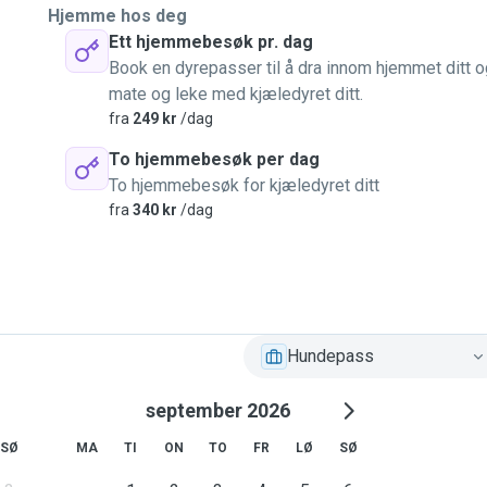
Hjemme hos deg
Ett hjemmebesøk pr. dag
Book en dyrepasser til å dra innom hjemmet ditt o
mate og leke med kjæledyret ditt.
fra
249 kr
/dag
To hjemmebesøk per dag
To hjemmebesøk for kjæledyret ditt
fra
340 kr
/dag
Hundepass
september 2026
SØ
MA
TI
ON
TO
FR
LØ
SØ