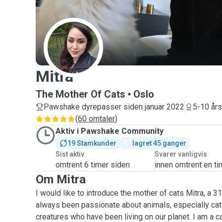
M
Mitra
The Mother Of Cats
Oslo
Pawshake dyrepasser siden januar 2022
5-10 års
(
60 omtaler
)
Aktiv i Pawshake Community
19 Stamkunder
lagret 45 ganger
Sist aktiv
Svarer vanligvis
omtrent 6 timer siden
innen omtrent en t
Om Mitra
I would like to introduce the mother of cats Mitra, a 3
always been passionate about animals, especially cats
creatures who have been living on our planet. I am a c