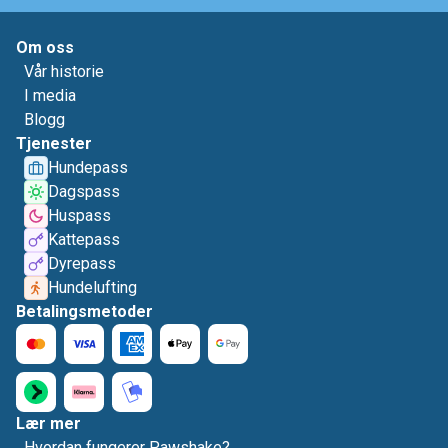
Om oss
Vår historie
I media
Blogg
Tjenester
Hundepass
Dagspass
Huspass
Kattepass
Dyrepass
Hundelufting
Betalingsmetoder
Lær mer
Hvordan fungerer Pawshake?