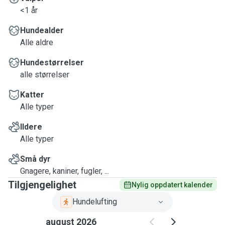
<1 år
Hundealder
Alle aldre
Hundestørrelser
alle størrelser
Katter
Alle typer
Ildere
Alle typer
Små dyr
Gnagere, kaniner, fugler, ...
Tilgjengelighet
Nylig oppdatert kalender
Hundelufting
august 2026