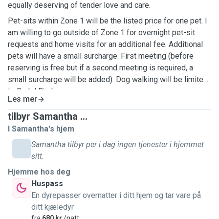
equally deserving of tender love and care.
Pet-sits within Zone 1 will be the listed price for one pet. I
am willing to go outside of Zone 1 for overnight pet-sit
requests and home visits for an additional fee. Additional
pets will have a small surcharge. First meeting (before
reserving is free but if a second meeting is required, a
small surcharge will be added). Dog walking will be limited
to Bydel Bjerke.
Les mer
tilbyr Samantha ...
I Samantha's hjem
Samantha tilbyr per i dag ingen tjenester i hjemmet
sitt.
Hjemme hos deg
Huspass
En dyrepasser overnatter i ditt hjem og tar vare på
ditt kjæledyr
fra
680 kr
/natt