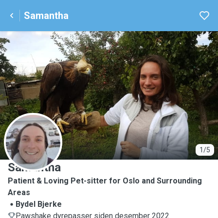
Samantha
S
1/5
Samantha
Patient & Loving Pet-sitter for Oslo and Surrounding
Areas
Bydel Bjerke
Pawshake dyrepasser siden desember 2022