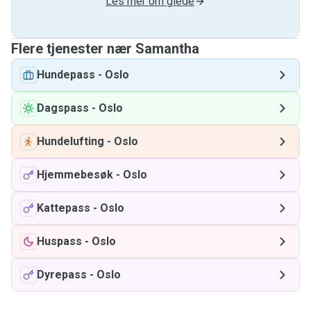
Les mer om glede
Flere tjenester nær Samantha
Hundepass
-
Oslo
Dagspass
-
Oslo
Hundelufting
-
Oslo
Hjemmebesøk
-
Oslo
Kattepass
-
Oslo
Huspass
-
Oslo
Dyrepass
-
Oslo