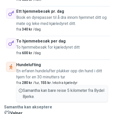
Ett hjemmebesøk pr. dag
Book en dyrepasser til å dra innom hjemmet ditt og
mate og leke med kjæledyret ditt.
fra
340 kr
/dag
To hjemmebesøk per dag
To hjemmebesøk for kjæledyret ditt
fra
600 kr
/dag
Hundelufting
En erfaren hundelufter plukker opp din hund i ditt
hjem for en 30 minutters tur
fra
280 kr
/tur,
155 kr
/ekstra kjæledyr
Samantha kan bare reise 5 kilometer fra Bydel
Bjerke.
Samantha kan akseptere
Valper