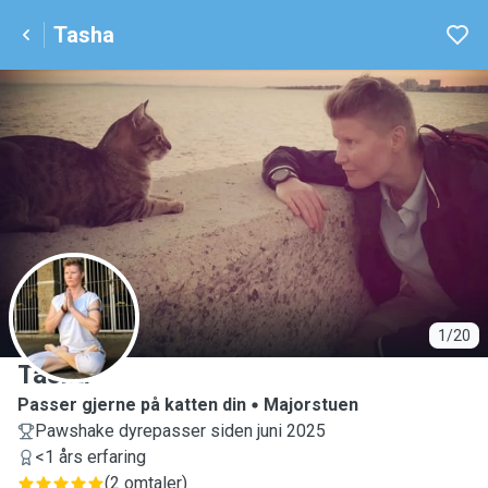
Tasha
T
1/20
Tasha
Passer gjerne på katten din
Majorstuen
Pawshake dyrepasser siden juni 2025
<1 års erfaring
(
2 omtaler
)