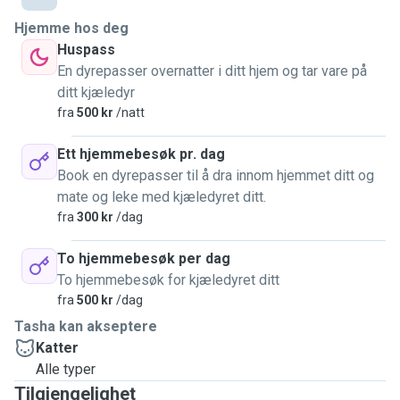
til å passe katten din mens du er bortreist?
Hjemme hos deg
Jeg tilbyr meg gjerne å:
Huspass
🐾 Ta katten din hjem til meg (rolig og trygt miljø, ingen barn
En dyrepasser overnatter i ditt hjem og tar vare på
eller andre dyr)
ditt kjæledyr
🐾 Komme hjem til deg og ta vare på katten der den føler
fra
500 kr
/natt
seg tryggest
🐾 Gi medisiner eller følge spesialrutiner, jeg har erfaring
Ett hjemmebesøk pr. dag
med katter som trenger ekstra omsorg
Book en dyrepasser til å dra innom hjemmet ditt og
mate og leke med kjæledyret ditt.
Jeg er trygg, rolig og respektfull, og forstår katter godt,
fra
300 kr
/dag
både når de vil ha kos, og når de vil ha fred.
To hjemmebesøk per dag
To hjemmebesøk for kjæledyret ditt
Hvis du trenger noen til å se til din pelskledde venn når du
fra
500 kr
/dag
er bortreist, så ta gjerne kontakt. Jeg lover å gi katten din
den kjærligheten og omsorgen jeg selv savner å kunne gi
Tasha kan akseptere
hver dag.
Katter
Alle typer
Ser frem til å høre fra deg og møte din firbeinte venn 🐱
Tilgjengelighet