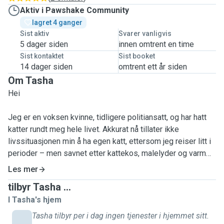
Aktiv i Pawshake Community
lagret 4 ganger
Sist aktiv
Svarer vanligvis
5 dager siden
innen omtrent en time
Sist kontaktet
Sist booket
14 dager siden
omtrent ett år siden
Om Tasha
Hei
Jeg er en voksen kvinne, tidligere politiansatt, og har hatt
katter rundt meg hele livet. Akkurat nå tillater ikke
livssituasjonen min å ha egen katt, ettersom jeg reiser litt i
perioder – men savnet etter kattekos, malelyder og varm
pels i fanget er stort.
Les mer
tilbyr Tasha ...
Etter et samlivsbrudd mistet jeg kontakten med katten min,
I Tasha's hjem
og det har etterlatt et tomrom jeg ikke helt klarer å fylle.
Derfor tenkte jeg – kanskje du trenger noen trygge hender
Tasha tilbyr per i dag ingen tjenester i hjemmet sitt.