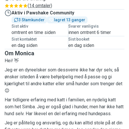
(
14 omtaler
)
Aktiv i Pawshake Community
3 Stamkunder
lagret 13 ganger
Sist aktiv
Svarer vanligvis
omtrent en time siden
innen omtrent 6 timer
Sist kontaktet
Sist booket
en dag siden
en dag siden
Om Monica
Hei! 👋
Jeg er en dyreelsker som dessverre ikke har dyr selv, så
ønsker isteden å være behjelpelig med å passe og gi
kjærlighet til andre katter eller små hunder som trenger det
😌
Har tidligere erfaring med katt i familien, en nydelig katt
som het Simba. Jeg er også glad i hunder, men har ikke hatt
hund selv.
Har likevel en del erfaring med
hunde
pass.
Jeg er pålitelig og ansvarlig, og du kan alltid stole på at din