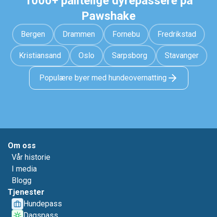
1000+ pålitelige dyrepassere på
Pawshake
Bergen
Drammen
Fornebu
Fredrikstad
Kristiansand
Oslo
Sarpsborg
Stavanger
Populære byer med hundeovernatting
Om oss
Vår historie
I media
Blogg
Tjenester
Hundepass
Dagspass