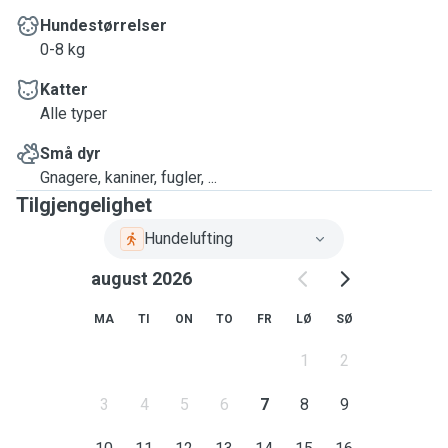
Hundestørrelser
0-8 kg
Katter
Alle typer
Små dyr
Gnagere, kaniner, fugler, ...
Tilgjengelighet
Hundelufting
august 2026
MA
TI
ON
TO
FR
LØ
SØ
1
2
3
4
5
6
7
8
9