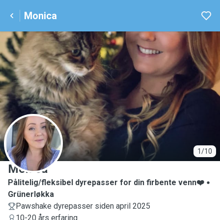
Monica
M
1/10
Monica
Pålitelig/fleksibel dyrepasser for din firbente venn❤️
Grünerløkka
Pawshake dyrepasser siden april 2025
10-20 års erfaring