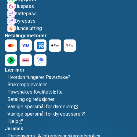
Huspass
Kattepass
Dyrepass
Hundelufting
Betalingsmetoder
Lær mer
Hvordan fungerer Pawshake?
Brukeropplevelser
Pawshakes Kvalitetsløfte
Betaling og refusjoner
Vanlige spørsmål for dyreeiere
Vanlige spørsmål for dyrepassere
Hjelp
Juridisk
Personverns- & Informasjonskapselspolicy