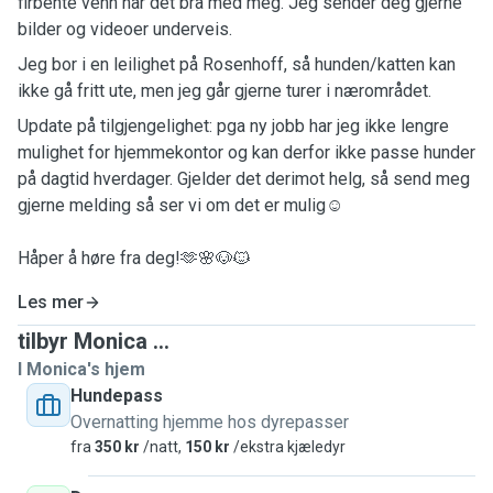
firbente venn har det bra med meg. Jeg sender deg gjerne
bilder og videoer underveis.
Jeg bor i en leilighet på Rosenhoff, så hunden/katten kan
ikke gå fritt ute, men jeg går gjerne turer i nærområdet.
Update på tilgjengelighet: pga ny jobb har jeg ikke lengre
mulighet for hjemmekontor og kan derfor ikke passe hunder
på dagtid hverdager. Gjelder det derimot helg, så send meg
gjerne melding så ser vi om det er mulig☺️
Håper å høre fra deg!🫶🌸🐶🐱
Les mer
tilbyr Monica ...
I Monica's hjem
Hundepass
Overnatting hjemme hos dyrepasser
fra
350 kr
/natt,
150 kr
/ekstra kjæledyr