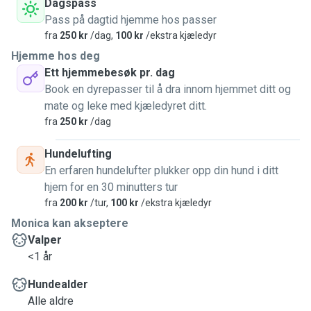
Dagspass
Pass på dagtid hjemme hos passer
fra
250 kr
/dag,
100 kr
/ekstra kjæledyr
Hjemme hos deg
Ett hjemmebesøk pr. dag
Book en dyrepasser til å dra innom hjemmet ditt og
mate og leke med kjæledyret ditt.
fra
250 kr
/dag
Hundelufting
En erfaren hundelufter plukker opp din hund i ditt
hjem for en 30 minutters tur
fra
200 kr
/tur,
100 kr
/ekstra kjæledyr
Monica kan akseptere
Valper
<1 år
Hundealder
Alle aldre