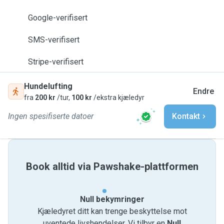
Google-verifisert
SMS-verifisert
Stripe-verifisert
Hundelufting
Endre
fra
200 kr
/tur,
100 kr
/ekstra kjæledyr
Ingen spesifiserte datoer
Kontakt
Book alltid via Pawshake-plattformen
Null bekymringer
Kjæledyret ditt kan trenge beskyttelse mot
uventede livshendelser. Vi tilbyr en
Null