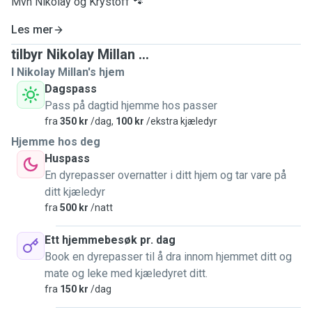
Mvh Nikolay og Krystoff 🐾
Les mer
tilbyr Nikolay Millan ...
I Nikolay Millan's hjem
Dagspass
Pass på dagtid hjemme hos passer
fra
350 kr
/dag,
100 kr
/ekstra kjæledyr
Hjemme hos deg
Huspass
En dyrepasser overnatter i ditt hjem og tar vare på
ditt kjæledyr
fra
500 kr
/natt
Ett hjemmebesøk pr. dag
Book en dyrepasser til å dra innom hjemmet ditt og
mate og leke med kjæledyret ditt.
fra
150 kr
/dag