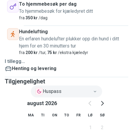
To hjemmebesøk per dag
To hjemmebesøk for kjæledyret ditt
fra
350 kr
/dag
Hundelufting
En erfaren hundelufter plukker opp din hund i ditt
hjem for en 30 minutters tur
fra
200 kr
/tur,
75 kr
/ekstra kjæledyr
I tillegg...
Henting og levering
Tilgjengelighet
Huspass
august 2026
MA
TI
ON
TO
FR
LØ
SØ
1
2