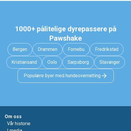
1000+ pålitelige dyrepassere på
Pawshake
Bergen
Drammen
Fornebu
Fredrikstad
Kristiansand
Oslo
Sarpsborg
Stavanger
Populære byer med hundeovernatting
Om oss
Vår historie
I media