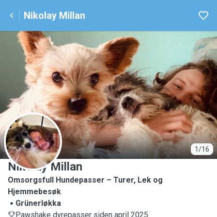
Nikolay Millan
N
1/16
Nikolay Millan
Omsorgsfull Hundepasser – Turer, Lek og
Hjemmebesøk
Grünerløkka
Pawshake dyrepasser siden april 2025