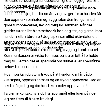
håndtere forskjellige hundepersonligheter, og jeg forstår
hvor viktig det er å ha en pålitelig og omsorgsfull
Hjemme hos meg passer jeg helst små og mellomstore
hundepasser.
hunder, siden jeg bor litt smått. Jeg sørger for at hunden får
den oppmerksomheten og tryggheten den trenger, med
gode turopplevelser, lek, og rolig tid sammen. Når det
gjelder turer eller hjemmebesøk hos deg, tar jeg gjerne imot
hunder i alle størrelser! Jeg tilpasser alltid aktivitetene
etter hundens behov, så uansett om hunden er aktiv eller
Jeg er fleksibel og presis når det gjelder avtaler, og legger
mer avslappet, er den i gode hender.
stor vekt på at hunden din føler seg trygg og komfortabel.
Kommunikasjon er viktig for meg, og jeg er lett å forholde
meg til – enten det er spørsmål om rutiner eller spesifikke
behov for hunden din.
Hos meg kan du være trygg på at hunden din får både
kjærlighet, oppmerksomhet og en trygg opplevelse. Jeg er
her for å gi deg og din hund en positiv opplevelse!
Ta gjerne kontakt hvis du har spørsmål eller lurer på noe –
jeg ser frem til å høre fra deg!