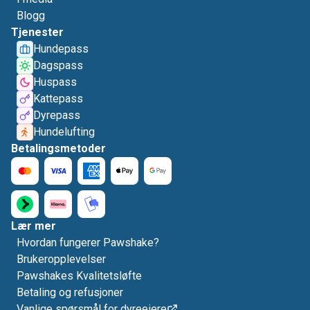
Blogg
Tjenester
Hundepass
Dagspass
Huspass
Kattepass
Dyrepass
Hundelufting
Betalingsmetoder
Lær mer
Hvordan fungerer Pawshake?
Brukeropplevelser
Pawshakes Kvalitetsløfte
Betaling og refusjoner
Vanlige spørsmål for dyreeiere